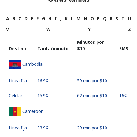
A
B
C
D
E
F
G
H
I
J
K
L
M
N
O
P
Q
R
S
T
U
V
W
Y
Z
Minutos por
Destino
Tarifa/minuto
⁦$10⁩
SMS
Cambodia
Línea fija
⁦16.9¢⁩
59 min por ⁦$10⁩
-
Celular
⁦15.9¢⁩
62 min por ⁦$10⁩
⁦16¢⁩
Cameroon
Línea fija
⁦33.9¢⁩
29 min por ⁦$10⁩
-