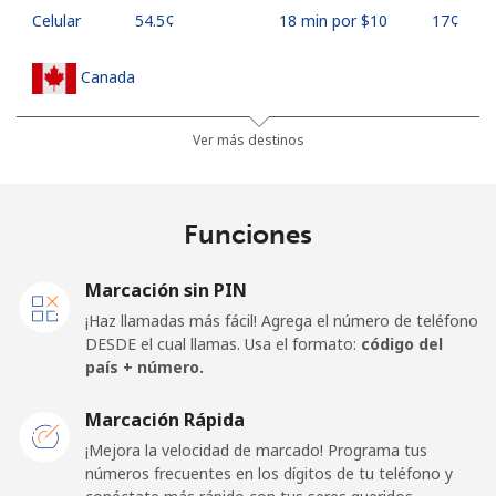
Celular
⁦54.5¢⁩
18 min por ⁦$10⁩
⁦17¢⁩
Canada
All
⁦1.5¢⁩
665 min por ⁦$10⁩
⁦15¢⁩
Ver más destinos
country
Cape Verde
Funciones
Línea fija
⁦33.9¢⁩
29 min por ⁦$10⁩
-
Marcación sin PIN
¡Haz llamadas más fácil! Agrega el número de teléfono
Celular
⁦39.5¢⁩
25 min por ⁦$10⁩
⁦16¢⁩
DESDE el cual llamas. Usa el formato:
código del
país + número.
Caribbean Netherlands
Marcación Rápida
Línea fija
⁦23.5¢⁩
42 min por ⁦$10⁩
-
¡Mejora la velocidad de marcado! Programa tus
números frecuentes en los dígitos de tu teléfono y