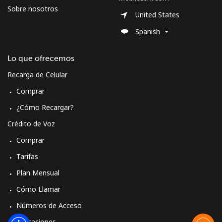
Sobre nosotros
Línea fija
⁦21.5¢⁩
46 min por ⁦$10⁩
-
United States
Spanish
Celular
⁦23.5¢⁩
42 min por ⁦$10⁩
-
Lo que ofrecemos
Cyprus
Recarga de Celular
Línea fija
⁦14.5¢⁩
68 min por ⁦$10⁩
-
Comprar
¿Cómo Recargar?
Celular
⁦10.5¢⁩
95 min por ⁦$10⁩
⁦5¢⁩
Crédito de Voz
Czechia
Comprar
Tarifas
Línea fija
⁦2¢⁩
500 min por ⁦$10⁩
-
Plan Mensual
Celular
⁦3.9¢⁩
256 min por ⁦$10⁩
⁦8¢⁩
Cómo Llamar
Números de Acceso
Aplicaciones