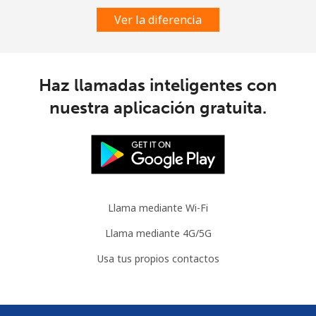
Ver la diferencia
Celular
⁦78.5¢⁩
12 min por ⁦$10⁩
⁦5¢⁩
Congo
Haz llamadas inteligentes con
Línea fija
⁦80.9¢⁩
12 min por ⁦$10⁩
-
nuestra aplicación gratuita.
Celular
⁦74.9¢⁩
13 min por ⁦$10⁩
⁦13¢⁩
Cook Islands
Llama mediante Wi-Fi
Línea fija
⁦137.9¢⁩
7 min por ⁦$10⁩
-
Llama mediante 4G/5G
Celular
⁦137.9¢⁩
7 min por ⁦$10⁩
⁦5¢⁩
Usa tus propios contactos
Costa Rica