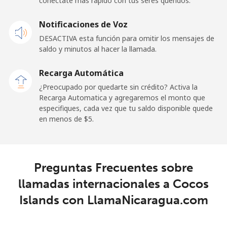
conéctate más rápido con tus seres queridos.
Celular
⁦25.5¢⁩
39 min por ⁦$10⁩
⁦15¢⁩
Notificaciones de Voz
Cayman Islands
DESACTIVA esta función para omitir los mensajes de
saldo y minutos al hacer la llamada.
Línea fija
⁦19.9¢⁩
50 min por ⁦$10⁩
-
Recarga Automática
Celular
⁦27.5¢⁩
36 min por ⁦$10⁩
-
¿Preocupado por quedarte sin crédito? Activa la
Recarga Automatica y agregaremos el monto que
Central African Republic
especifiques, cada vez que tu saldo disponible quede
en menos de ⁦$5⁩.
Línea fija
⁦88.5¢⁩
11 min por ⁦$10⁩
-
Celular
⁦73.9¢⁩
13 min por ⁦$10⁩
-
Preguntas Frecuentes sobre
llamadas internacionales a Cocos
Chad
Islands con LlamaNicaragua.com
Línea fija
⁦78.9¢⁩
12 min por ⁦$10⁩
-