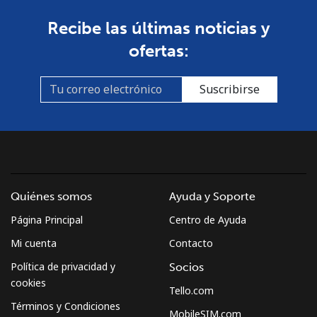
Línea fija
⁦3.5¢⁩
285 min por ⁦$10⁩
-
Recibe las últimas noticias y
Celular
⁦8.9¢⁩
112 min por ⁦$10⁩
⁦7¢⁩
ofertas:
Croatia
Suscribirse
Línea fija
⁦1.5¢⁩
665 min por ⁦$10⁩
-
Celular
⁦3.5¢⁩
285 min por ⁦$10⁩
⁦13¢⁩
Cuba
Quiénes somos
Ayuda y Soporte
Página Principal
Centro de Ayuda
Línea fija
⁦77.9¢⁩
12 min por ⁦$10⁩
-
Mi cuenta
Contacto
Celular
⁦79.9¢⁩
12 min por ⁦$10⁩
⁦8¢⁩
Política de privacidad y
Socios
cookies
Tello.com
Curacao
Términos y Condiciones
MobileSIM.com