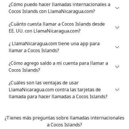
¿Cómo puedo hacer llamadas internacionales a
Celular
⁦71.5¢⁩
13 min por ⁦$10⁩
⁦16¢⁩
Cocos Islands con LlamaNicaragua.com?
Chile
¿Cuánto cuesta llamar a Cocos Islands desde
EE. UU. con LlamaNicaragua.com?
Línea fija
⁦4.5¢⁩
222 min por ⁦$10⁩
-
¿ LlamaNicaragua.com tiene una app para
Celular
⁦1.6¢⁩
625 min por ⁦$10⁩
⁦8¢⁩
llamar a Cocos Islands?
¿Cómo agrego saldo a mi cuenta para llamar a
Santiago
⁦1.7¢⁩
588 min por ⁦$10⁩
-
Cocos Islands?
China
¿Cuáles son las ventajas de usar
LlamaNicaragua.com contra las tarjetas de
Línea fija
⁦4.9¢⁩
204 min por ⁦$10⁩
-
llamada para hacer llamadas a Cocos Islands?
Celular
⁦4.9¢⁩
204 min por ⁦$10⁩
-
¿Tienes más preguntas sobre llamadas internacionales
Christmas Island
a Cocos Islands?