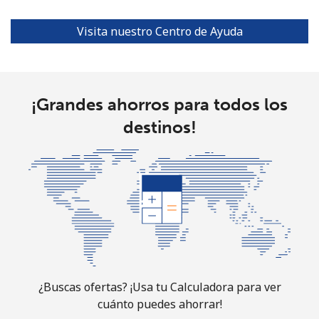
All
⁦3¢⁩
333 min por ⁦$10⁩
-
Visita nuestro Centro de Ayuda
country
Cocos Islands
¡Grandes ahorros para todos los
All
⁦3¢⁩
333 min por ⁦$10⁩
-
destinos!
country
Colombia
Línea fija
⁦1.6¢⁩
625 min por ⁦$10⁩
-
Celular
⁦1.5¢⁩
665 min por ⁦$10⁩
⁦7¢⁩
Comoros
¿Buscas ofertas? ¡Usa tu Calculadora para ver
cuánto puedes ahorrar!
Línea fija
⁦76.9¢⁩
13 min por ⁦$10⁩
-