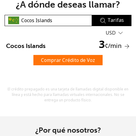
¿A dónde deseas llamar?
Tarifas
USD
3
¢
/min
Cocos Islands
No se ha creado una contraseña
Mínimo 8 caracteres
Comprar Crédito de Voz
Una letra mayúscula y una minúscula
Un número
Un caracter especial
El crédito prepagado es una tarjeta de llamadas digital disponible en
línea y está hecho para llamadas virtuales internacionales. No se
entrega un producto físico.
Mantente en contacto para recibir nuestras mejores
¿Por qué nosotros?
ofertas.