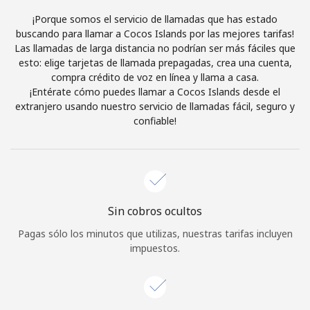
Al abrir una cuenta en este sitio web, estoy de acuerdo con
¡Porque somos el servicio de llamadas que has estado
estos
Términos y condiciones.
buscando para llamar a Cocos Islands por las mejores tarifas!
Las llamadas de larga distancia no podrían ser más fáciles que
esto: elige tarjetas de llamada prepagadas, crea una cuenta,
Únete
compra crédito de voz en línea y llama a casa.
¡Entérate cómo puedes llamar a Cocos Islands desde el
extranjero usando nuestro servicio de llamadas fácil, seguro y
confiable!
¡Hola!
Inicia sesión o
REGÍSTRATE →
Sin cobros ocultos
Pagas sólo los minutos que utilizas, nuestras tarifas incluyen
impuestos.
¿Olvidaste tu contraseña? →