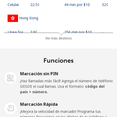
Celular
⁦22.5¢⁩
44 min por ⁦$10⁩
⁦32¢⁩
Hong Kong
Línea fija
⁦3.9¢⁩
256 min por ⁦$10⁩
-
Ver más destinos
Celular
⁦5.9¢⁩
169 min por ⁦$10⁩
⁦8¢⁩
Hungary
Funciones
Línea fija
⁦1.7¢⁩
588 min por ⁦$10⁩
-
Marcación sin PIN
¡Haz llamadas más fácil! Agrega el número de teléfono
Celular
⁦2¢⁩
500 min por ⁦$10⁩
⁦8¢⁩
DESDE el cual llamas. Usa el formato:
código del
país + número.
Marcación Rápida
¡Mejora la velocidad de marcado! Programa tus
números frecuentes en los dígitos de tu teléfono y