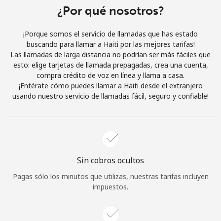
Al abrir una cuenta en este sitio web, estoy de acuerdo con
¿Por qué nosotros?
estos
Términos y condiciones.
¡Porque somos el servicio de llamadas que has estado
buscando para llamar a Haiti por las mejores tarifas!
Únete
Las llamadas de larga distancia no podrían ser más fáciles que
esto: elige tarjetas de llamada prepagadas, crea una cuenta,
compra crédito de voz en línea y llama a casa.
¡Entérate cómo puedes llamar a Haiti desde el extranjero
usando nuestro servicio de llamadas fácil, seguro y confiable!
¡Hola!
Inicia sesión o
REGÍSTRATE →
Sin cobros ocultos
Pagas sólo los minutos que utilizas, nuestras tarifas incluyen
impuestos.
¿Olvidaste tu contraseña? →