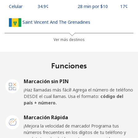
Celular
⁦34.9¢⁩
28 min por ⁦$10⁩
⁦17¢⁩
Saint Vincent And The Grenadines
Línea fija
⁦30.5¢⁩
32 min por ⁦$10⁩
-
Ver más destinos
Celular
⁦33.9¢⁩
29 min por ⁦$10⁩
-
Funciones
Samoa
Marcación sin PIN
Línea fija
⁦127.5¢⁩
7 min por ⁦$10⁩
-
¡Haz llamadas más fácil! Agrega el número de teléfono
DESDE el cual llamas. Usa el formato:
código del
Celular
⁦133.9¢⁩
7 min por ⁦$10⁩
⁦25¢⁩
país + número.
San Marino
Marcación Rápida
¡Mejora la velocidad de marcado! Programa tus
números frecuentes en los dígitos de tu teléfono y
Línea fija
⁦24.5¢⁩
40 min por ⁦$10⁩
-