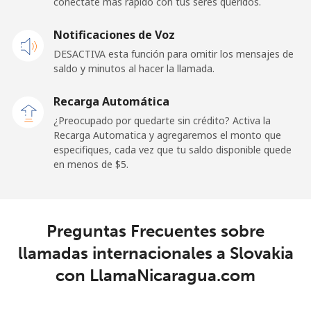
conéctate más rápido con tus seres queridos.
Celular
⁦23.5¢⁩
42 min por ⁦$10⁩
-
Notificaciones de Voz
DESACTIVA esta función para omitir los mensajes de
Sao Tome And Principe
saldo y minutos al hacer la llamada.
All
⁦214.9¢⁩
4 min por ⁦$10⁩
-
Recarga Automática
country
¿Preocupado por quedarte sin crédito? Activa la
Recarga Automatica y agregaremos el monto que
Saudi Arabia
especifiques, cada vez que tu saldo disponible quede
en menos de ⁦$5⁩.
Línea fija
⁦14.9¢⁩
67 min por ⁦$10⁩
-
Celular
⁦22.9¢⁩
43 min por ⁦$10⁩
-
Preguntas Frecuentes sobre
llamadas internacionales a Slovakia
Senegal
con LlamaNicaragua.com
Línea fija
⁦46.9¢⁩
21 min por ⁦$10⁩
-