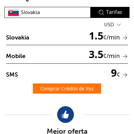
Tarifas
USD
1.5
¢
/min
Slovakia
No se ha creado una contraseña
3.5
¢
/min
Mobile
Mínimo 8 caracteres
Una letra mayúscula y una minúscula
9
Un número
¢
SMS
Un caracter especial
Comprar Crédito de Voz
Mantente en contacto para recibir nuestras mejores
ofertas.
Mejor oferta