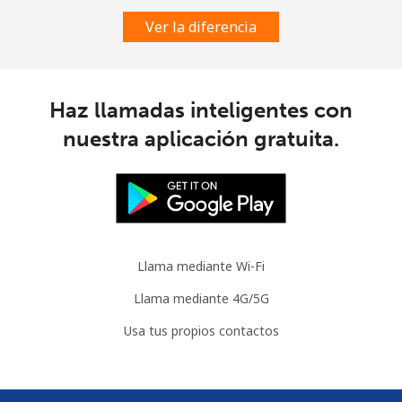
Ver la diferencia
Slovenia
Línea fija
⁦34.5¢⁩
28 min por ⁦$10⁩
-
Haz llamadas inteligentes con
nuestra aplicación gratuita.
Celular
⁦55.5¢⁩
18 min por ⁦$10⁩
-
Solomon Islands
All
⁦163.9¢⁩
6 min por ⁦$10⁩
-
country
Llama mediante Wi-Fi
Somalia
Llama mediante 4G/5G
Usa tus propios contactos
Línea fija
⁦57.5¢⁩
17 min por ⁦$10⁩
-
Celular
⁦53.9¢⁩
18 min por ⁦$10⁩
-