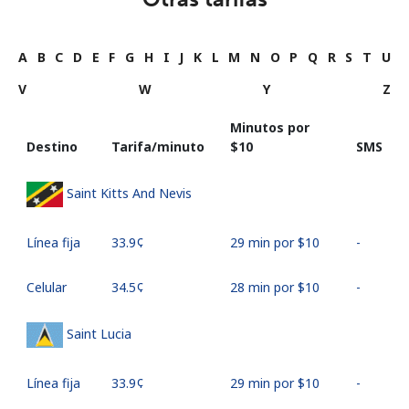
A
B
C
D
E
F
G
H
I
J
K
L
M
N
O
P
Q
R
S
T
U
V
W
Y
Z
Minutos por
Destino
Tarifa/minuto
⁦$10⁩
SMS
Saint Kitts And Nevis
Línea fija
⁦33.9¢⁩
29 min por ⁦$10⁩
-
Celular
⁦34.5¢⁩
28 min por ⁦$10⁩
-
Saint Lucia
Línea fija
⁦33.9¢⁩
29 min por ⁦$10⁩
-