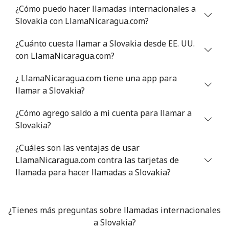
¿Cómo puedo hacer llamadas internacionales a
Celular
⁦40.9¢⁩
24 min por ⁦$10⁩
⁦27¢⁩
Slovakia con LlamaNicaragua.com?
Serbia
¿Cuánto cuesta llamar a Slovakia desde EE. UU.
con LlamaNicaragua.com?
Línea fija
⁦24.5¢⁩
40 min por ⁦$10⁩
-
¿ LlamaNicaragua.com tiene una app para
Celular
⁦55.5¢⁩
18 min por ⁦$10⁩
-
llamar a Slovakia?
¿Cómo agrego saldo a mi cuenta para llamar a
Seychelles
Slovakia?
Línea fija
⁦89.5¢⁩
11 min por ⁦$10⁩
-
¿Cuáles son las ventajas de usar
LlamaNicaragua.com contra las tarjetas de
Celular
⁦87.5¢⁩
11 min por ⁦$10⁩
-
llamada para hacer llamadas a Slovakia?
Sierra Leone
¿Tienes más preguntas sobre llamadas internacionales
Celular
⁦61.9¢⁩
a Slovakia?
16 min por ⁦$10⁩
-