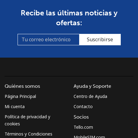
South Africa
Recibe las últimas noticias y
ofertas:
Línea fija
⁦12.5¢⁩
80 min por ⁦$10⁩
-
Suscribirse
Celular
⁦10.5¢⁩
95 min por ⁦$10⁩
⁦7¢⁩
South Korea
Línea fija
⁦4.9¢⁩
204 min por ⁦$10⁩
-
Quiénes somos
Ayuda y Soporte
Celular
⁦3.5¢⁩
285 min por ⁦$10⁩
⁦7¢⁩
Página Principal
Centro de Ayuda
South Sudan
Mi cuenta
Contacto
Política de privacidad y
Socios
Celular
⁦70.5¢⁩
14 min por ⁦$10⁩
-
cookies
Tello.com
Términos y Condiciones
MobileSIM.com