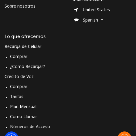
Spain
Sobre nosotros
United States
Línea fija
⁦1.5¢⁩
665 min por ⁦$10⁩
-
Spanish
Celular
⁦1.5¢⁩
665 min por ⁦$10⁩
⁦7¢⁩
Lo que ofrecemos
Recarga de Celular
Sri Lanka
Comprar
Línea fija
⁦28.5¢⁩
35 min por ⁦$10⁩
-
¿Cómo Recargar?
Crédito de Voz
Celular
⁦24.5¢⁩
40 min por ⁦$10⁩
-
Comprar
St Helena
Tarifas
Plan Mensual
All
⁦283.5¢⁩
3 min por ⁦$10⁩
-
Cómo Llamar
country
Números de Acceso
St Pierre And Miquelon