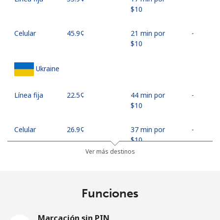
⁦$10⁩
Celular
⁦45.9¢⁩
21 min por
-
⁦$10⁩
Ukraine
Línea fija
⁦22.5¢⁩
44 min por
-
⁦$10⁩
Celular
⁦26.9¢⁩
37 min por
-
⁦$10⁩
Ver más destinos
United Arab Emirates
Funciones
Línea fija
⁦23.5¢⁩
42 min por
-
⁦$10⁩
Marcación sin PIN