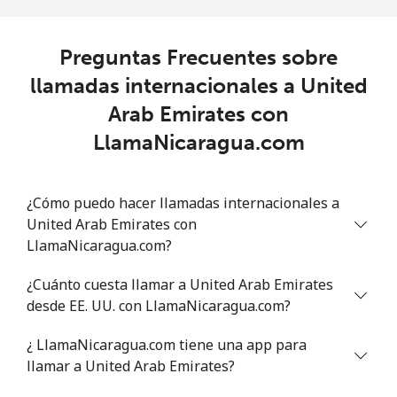
Uruguay
Preguntas Frecuentes sobre
Línea fija
⁦9.5¢⁩
105 min por
-
llamadas internacionales a United
⁦$10⁩
Arab Emirates con
Celular
⁦24.9¢⁩
40 min por
⁦5¢⁩
LlamaNicaragua.com
⁦$10⁩
Montevideo
⁦6.5¢⁩
153 min por
-
¿Cómo puedo hacer llamadas internacionales a
⁦$10⁩
United Arab Emirates con
LlamaNicaragua.com?
Us Virgin Islands
¿Cuánto cuesta llamar a United Arab Emirates
desde EE. UU. con LlamaNicaragua.com?
All country
⁦17.5¢⁩
57 min por
-
⁦$10⁩
¿ LlamaNicaragua.com tiene una app para
llamar a United Arab Emirates?
Uzbekistan