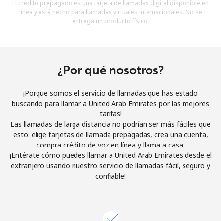
El crédito prepagado es una tarjeta de llamadas digital disponible en
Al abrir una cuenta en este sitio web, estoy de acuerdo con
línea y está hecho para llamadas virtuales internacionales. No se
estos
Términos y condiciones.
entrega un producto físico.
Únete
¿Por qué nosotros?
¡Porque somos el servicio de llamadas que has estado
¡Hola!
buscando para llamar a United Arab Emirates por las mejores
tarifas!
Las llamadas de larga distancia no podrían ser más fáciles que
Inicia sesión o
REGÍSTRATE →
esto: elige tarjetas de llamada prepagadas, crea una cuenta,
compra crédito de voz en línea y llama a casa.
¡Entérate cómo puedes llamar a United Arab Emirates desde el
extranjero usando nuestro servicio de llamadas fácil, seguro y
confiable!
¿Olvidaste tu contraseña? →