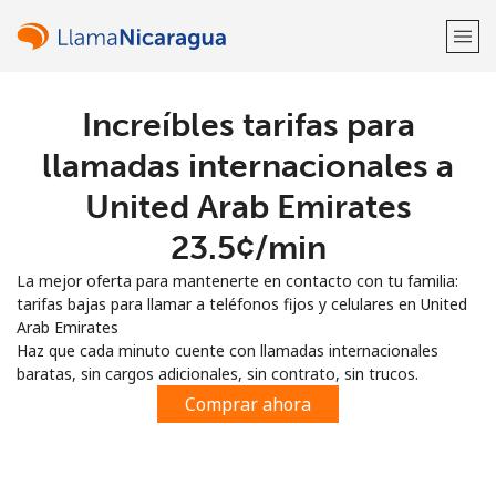
Increíbles tarifas para
¡Bienvenido!
llamadas internacionales a
¿Ya tienes una cuenta?
Inicia sesión →
United Arab Emirates
⁦23.5¢⁩/min
Regístrate con
La mejor oferta para mantenerte en contacto con tu familia:
tarifas bajas para llamar a teléfonos fijos y celulares en United
Arab Emirates
Haz que cada minuto cuente con llamadas internacionales
baratas, sin cargos adicionales, sin contrato, sin trucos.
o
Comprar ahora