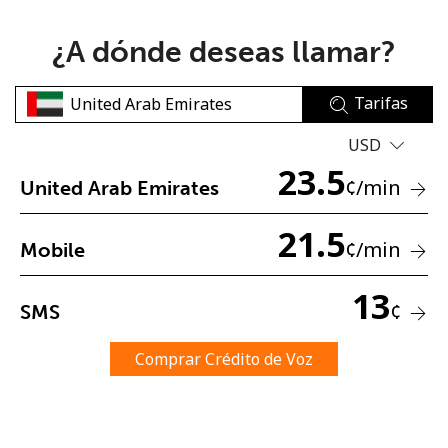
¿A dónde deseas llamar?
Tarifas
USD
No se ha creado una contraseña
23.5
¢
/min
United Arab Emirates
Mínimo 8 caracteres
Una letra mayúscula y una minúscula
21.5
Un número
¢
/min
Mobile
Un caracter especial
13
¢
SMS
Comprar Crédito de Voz
Mantente en contacto para recibir nuestras mejores
ofertas.