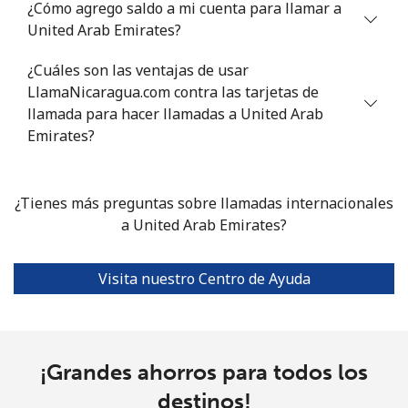
¿Cómo agrego saldo a mi cuenta para llamar a
Línea fija
⁦16.9¢⁩
59 min por
-
United Arab Emirates?
⁦$10⁩
¿Cuáles son las ventajas de usar
Celular
⁦16.9¢⁩
59 min por
⁦38¢⁩
LlamaNicaragua.com contra las tarjetas de
⁦$10⁩
llamada para hacer llamadas a United Arab
Emirates?
Tashkent
⁦16.5¢⁩
60 min por
-
⁦$10⁩
¿Tienes más preguntas sobre llamadas internacionales
a United Arab Emirates?
Visita nuestro Centro de Ayuda
¡Grandes ahorros para todos los
destinos!