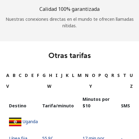
Calidad 100% garantizada
Nuestras conexiones directas en el mundo te ofrecen llamadas
nítidas.
Otras tarifas
A
B
C
D
E
F
G
H
I
J
K
L
M
N
O
P
Q
R
S
T
U
V
W
Y
Z
Minutos por
Destino
Tarifa/minuto
⁦$10⁩
SMS
Uganda
Línea fija
⁦55.9¢⁩
17 min por
-