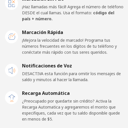
Celular
⁦21.5¢⁩
46 min por
⁦13¢⁩
¡Haz llamadas más fácil! Agrega el número de teléfono
⁦$10⁩
DESDE el cual llamas. Usa el formato:
código del
país + número.
United Kingdom
Marcación Rápida
Línea fija
⁦1.5¢⁩
665 min por
-
¡Mejora la velocidad de marcado! Programa tus
⁦$10⁩
números frecuentes en los dígitos de tu teléfono y
conéctate más rápido con tus seres queridos.
Celular
⁦2.4¢⁩
416 min por
⁦8¢⁩
Notificaciones de Voz
⁦$10⁩
DESACTIVA esta función para omitir los mensajes de
Premium
⁦42.5¢⁩
23 min por
-
saldo y minutos al hacer la llamada.
⁦$10⁩
Recarga Automática
United States
¿Preocupado por quedarte sin crédito? Activa la
Recarga Automatica y agregaremos el monto que
especifiques, cada vez que tu saldo disponible quede
All country
⁦1.5¢⁩
665 min por
-
en menos de ⁦$5⁩.
⁦$10⁩