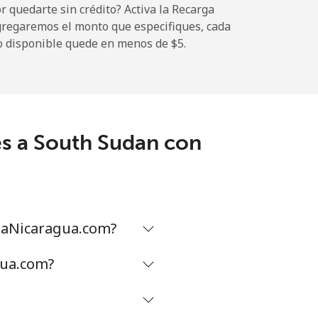
 quedarte sin crédito? Activa la Recarga
gregaremos el monto que especifiques, cada
o disponible quede en menos de ⁦$5⁩.
-
es a South Sudan con
-
-
maNicaragua.com?
-
gua.com?
⁦27¢⁩