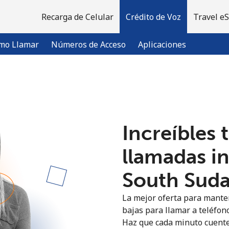
Recarga de Celular
Crédito de Voz
Travel e
mo Llamar
Números de Acceso
Aplicaciones
¡Bienvenido!
Increíbles 
¿Ya tienes una cuenta?
Inicia sesión →
llamadas i
Regístrate con
South Suda
La mejor oferta para manten
bajas para llamar a teléfon
Haz que cada minuto cuente