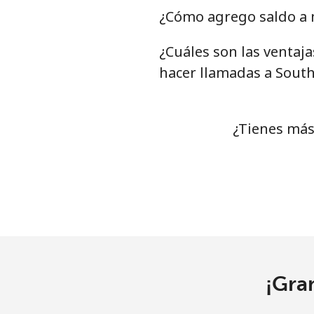
Serbia
¿Cómo agrego saldo a 
¿Cuáles son las ventaj
Línea fija
⁦
hacer llamadas a Sout
Celular
⁦
Seychelles
¿Tienes más
Línea fija
⁦
Celular
⁦
Sierra Leone
Celular
⁦
¡Gra
Singapore