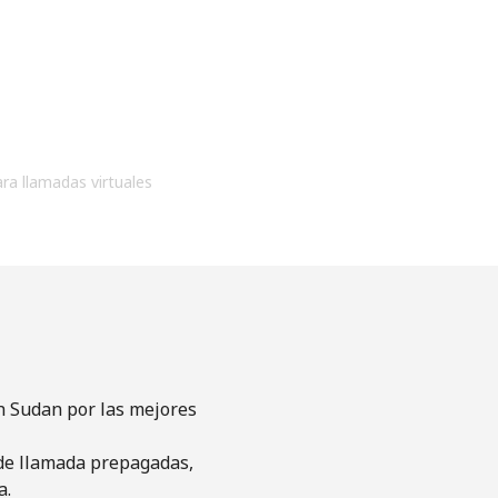
ara llamadas virtuales
h Sudan por las mejores
s de llamada prepagadas,
a.