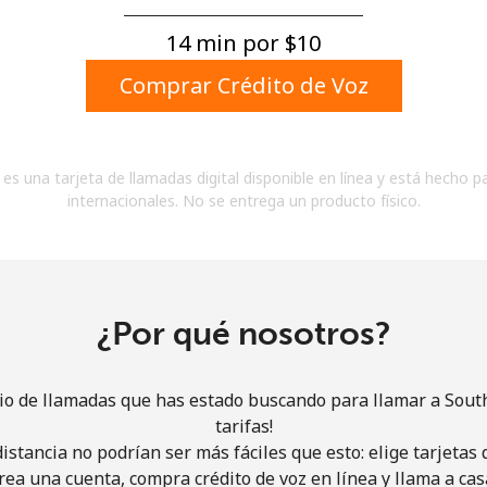
Un número
Un caracter especial
14 min por ⁦$10⁩
Comprar Crédito de Voz
es una tarjeta de llamadas digital disponible en línea y está hecho p
internacionales. No se entrega un producto físico.
Mantente en contacto para recibir nuestras mejores
ofertas.
Al abrir una cuenta en este sitio web, estoy de
acuerdo con estos
Términos y condiciones.
¿Por qué nosotros?
Únete
cio de llamadas que has estado buscando para llamar a Sout
tarifas!
istancia no podrían ser más fáciles que esto: elige tarjeta
rea una cuenta, compra crédito de voz en línea y llama a cas