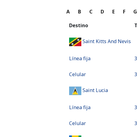
A
B
C
D
E
F
Destino
T
Saint Kitts And Nevis
Línea fija
⁦
Celular
⁦
Saint Lucia
Línea fija
⁦
Celular
⁦