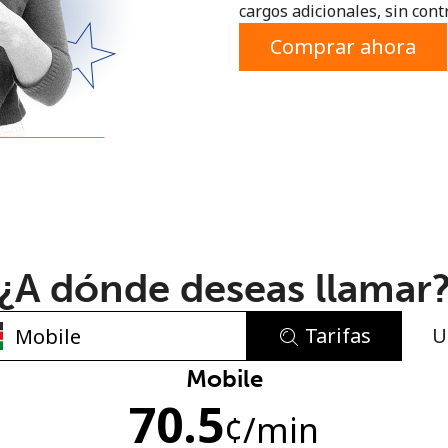
cargos adicionales, sin contr
o
Comprar ahora
¿A dónde deseas llamar
Tarifas
U
No se ha creado una contraseña
Mobile
70.5
Mínimo 8 caracteres
¢
/min
Una letra mayúscula y una minúscula