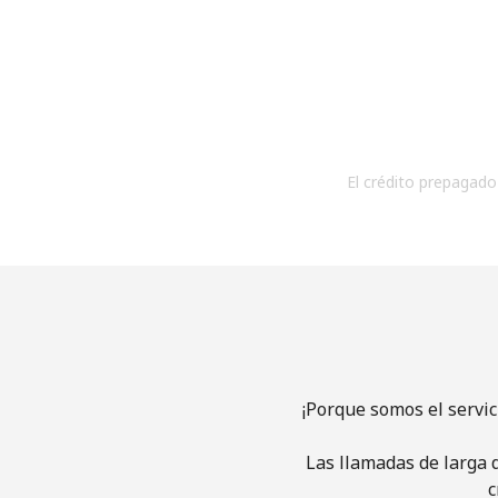
El crédito prepagado 
¡Porque somos el servi
Las llamadas de larga d
c