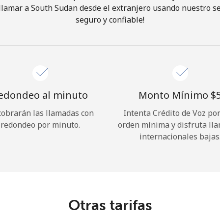
lamar a South Sudan desde el extranjero usando nuestro ser
seguro y confiable!
¡Hola!
Inicia sesión o
REGÍSTRATE →
edondeo al minuto
Monto Mínimo ⁦$5
cobrarán las llamadas con
Intenta Crédito de Voz po
redondeo por minuto.
orden mínima y disfruta ll
internacionales bajas
¿Olvidaste tu contraseña? →
Iniciar Sesión
Otras tarifas