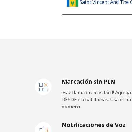
Saint Vincent And The 
Línea fija
⁦
Celular
⁦
Samoa
Línea fija
⁦
Marcación sin PIN
Celular
⁦
¡Haz llamadas más fácil! Agrega
San Marino
DESDE el cual llamas. Usa el fo
número.
Línea fija
⁦
Notificaciones de Voz
Celular
⁦