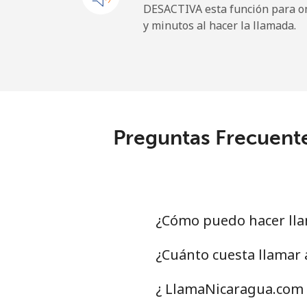
DESACTIVA esta función para om
y minutos al hacer la llamada.
Sao Tome And Principe
All country
⁦
Saudi Arabia
Preguntas Frecuente
Línea fija
⁦
Celular
⁦
Senegal
¿Cómo puedo hacer lla
Línea fija
⁦
¿Cuánto cuesta llamar
Celular
⁦
¿ LlamaNicaragua.com 