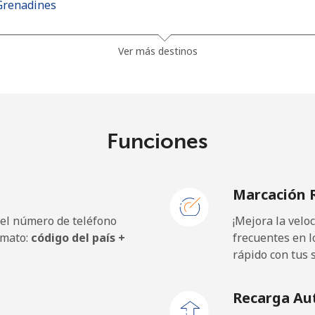
Grenadines
30.5¢⁩
32 min por ⁦$10⁩
Ver más destinos
33.9¢⁩
29 min por ⁦$10⁩
Funciones
127.5¢⁩
7 min por ⁦$10⁩
Marcación 
133.9¢⁩
7 min por ⁦$10⁩
 el número de teléfono
¡Mejora la vel
rmato:
código del país +
frecuentes en l
rápido con tus 
24.5¢⁩
40 min por ⁦$10⁩
Recarga Au
23.5¢⁩
42 min por ⁦$10⁩