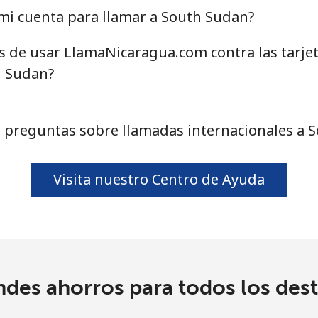
mi cuenta para llamar a South Sudan?
as de usar LlamaNicaragua.com contra las tarje
24.5¢⁩
40 min por ⁦$10⁩
h Sudan?
55.5¢⁩
18 min por ⁦$10⁩
 preguntas sobre llamadas internacionales a 
89.5¢⁩
11 min por ⁦$10⁩
Visita nuestro Centro de Ayuda
87.5¢⁩
11 min por ⁦$10⁩
61.9¢⁩
16 min por ⁦$10⁩
ndes ahorros para todos los dest