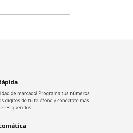
-
-
-
Rápida
⁦25¢⁩
ocidad de marcado! Programa tus números
os dígitos de tu teléfono y conéctate más
seres queridos.
-
tomática
-