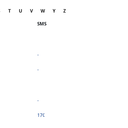
S
T
U
V
W
Y
Z
SMS
-
-
-
⁦17¢⁩