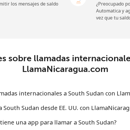
itir los mensajes de saldo
¿Preocupado por
Automatica y a
vez que tu sald
214.9¢⁩
4 min por ⁦$10⁩
s sobre llamadas internacional
14.9¢⁩
67 min por ⁦$10⁩
LlamaNicaragua.com
22.9¢⁩
43 min por ⁦$10⁩
madas internacionales a South Sudan con Lla
46.9¢⁩
21 min por ⁦$10⁩
 a South Sudan desde EE. UU. con LlamaNicara
40.9¢⁩
24 min por ⁦$10⁩
tiene una app para llamar a South Sudan?