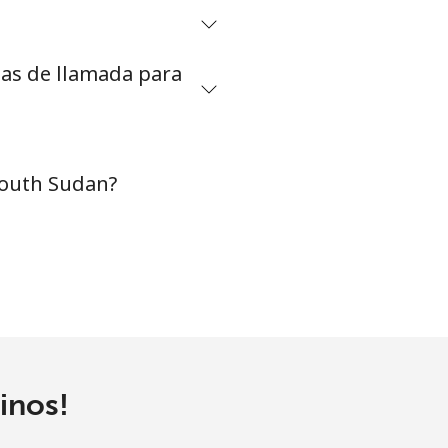
tas de llamada para
-
-
South Sudan?
-
-
-
inos!