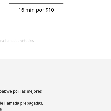
16 min por ⁦$10⁩
ara llamadas virtuales
mbabwe por las mejores
s de llamada prepagadas,
a.