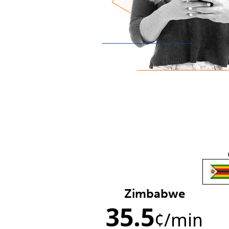
Zimbabwe
35.5
¢
/min