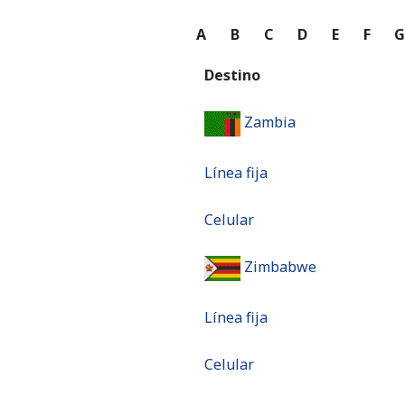
A
B
C
D
E
F
Destino
Zambia
Línea fija
Celular
Zimbabwe
Línea fija
Celular