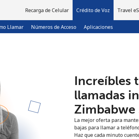
Recarga de Celular
Crédito de Voz
Travel e
mo Llamar
Números de Acceso
Aplicaciones
¡Bienvenido!
Increíbles 
¿Ya tienes una cuenta?
Inicia sesión →
llamadas i
Regístrate con
Zimbabwe ⁦
La mejor oferta para manten
bajas para llamar a teléfon
Haz que cada minuto cuente