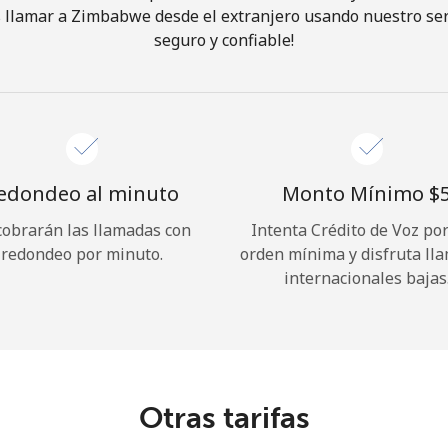
 llamar a Zimbabwe desde el extranjero usando nuestro servi
seguro y confiable!
¡Hola!
Inicia sesión o
REGÍSTRATE →
edondeo al minuto
Monto Mínimo ⁦$5
cobrarán las llamadas con
Intenta Crédito de Voz po
redondeo por minuto.
orden mínima y disfruta ll
internacionales bajas
¿Olvidaste tu contraseña? →
Iniciar Sesión
Otras tarifas