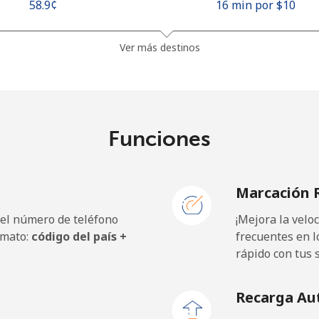
⁦58.9¢⁩
16 min por ⁦$10⁩
Ver más destinos
Funciones
Marcación 
 el número de teléfono
¡Mejora la vel
rmato:
código del país +
frecuentes en l
rápido con tus 
Recarga Au