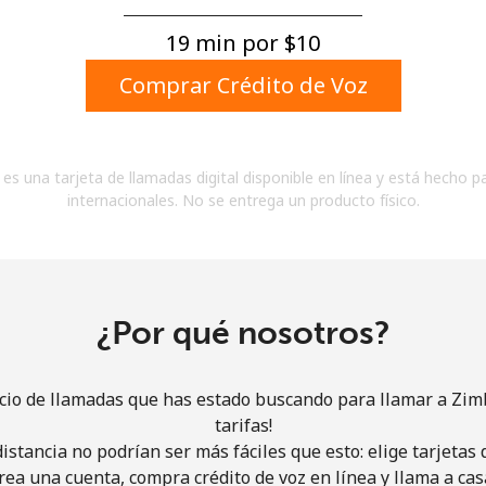
Un número
Un caracter especial
19 min por ⁦$10⁩
Comprar Crédito de Voz
es una tarjeta de llamadas digital disponible en línea y está hecho p
internacionales. No se entrega un producto físico.
Mantente en contacto para recibir nuestras mejores
ofertas.
Al abrir una cuenta en este sitio web, estoy de
acuerdo con estos
Términos y condiciones.
¿Por qué nosotros?
Únete
icio de llamadas que has estado buscando para llamar a Zi
tarifas!
istancia no podrían ser más fáciles que esto: elige tarjeta
rea una cuenta, compra crédito de voz en línea y llama a cas