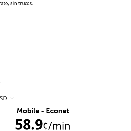
ato, sin trucos.
?
SD
Mobile - Econet
58.9
¢
/min