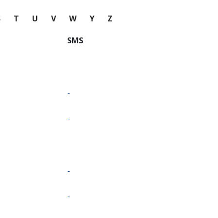
S
T
U
V
W
Y
Z
SMS
-
-
-
-