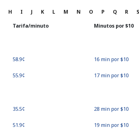
o
G
H
I
J
K
L
M
N
O
P
Q
R
Continuar con
Tarifa/minuto
Minutos por ⁦$10⁩
⁦58.9¢⁩
16 min por ⁦$10⁩
⁦55.9¢⁩
17 min por ⁦$10⁩
⁦35.5¢⁩
28 min por ⁦$10⁩
⁦51.9¢⁩
19 min por ⁦$10⁩