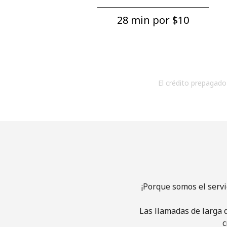
28 min por ⁦$10⁩
El crédito prepagado 
¡Porque somos el serv
Las llamadas de larga d
c