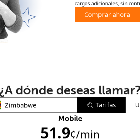
cargos adicionales, sin contr
o
Comprar ahora
¿A dónde deseas llamar
Tarifas
U
No se ha creado una contraseña
Mobile
51.9
Mínimo 8 caracteres
¢
/min
Una letra mayúscula y una minúscula