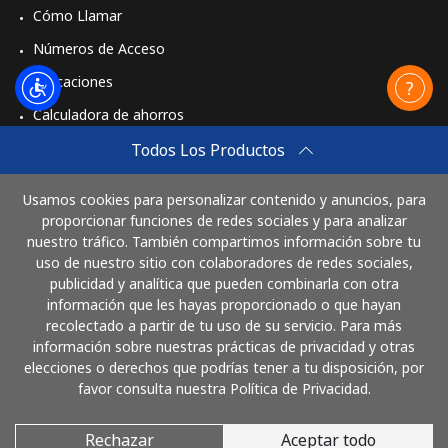
Celular
⁦3.9¢⁩
256 min por ⁦$10⁩
⁦8¢⁩
Cómo Llamar
Números de Acceso
Aplicaciones
Calculadora de ahorros
Travel eSIM
Todos Los Productos
Comprar
Usamos cookies para personalizar contenido y anuncios, para
Cómo funciona
proporcionar funciones de redes sociales y para analizar
nuestro tráfico. También compartimos información sobre tu
uso de nuestro sitio con colaboradores de redes sociales,
publicidad y analítica que pueden combinarla con otra
Paga con
información que les hayas proporcionado o que hayan
recolectado a partir de tu uso de su servicio. Para más
información sobre nuestras prácticas de privacidad y otras
elecciones o derechos que podrías tener a tu disposición, por
favor consulta nuestra Política de Privacidad.
Rechazar
Aceptar todo
© 2026 LlamaNicaragua