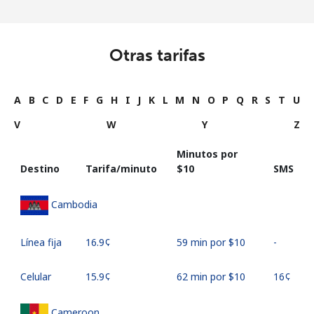
Otras tarifas
A
B
C
D
E
F
G
H
I
J
K
L
M
N
O
P
Q
R
S
T
U
V
W
Y
Z
Minutos por
Destino
Tarifa/minuto
⁦$10⁩
SMS
Cambodia
Línea fija
⁦16.9¢⁩
59 min por ⁦$10⁩
-
Celular
⁦15.9¢⁩
62 min por ⁦$10⁩
⁦16¢⁩
Cameroon