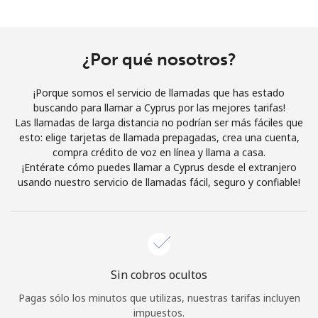
Al abrir una cuenta en este sitio web, estoy de acuerdo con
estos
Términos y condiciones.
¿Por qué nosotros?
Únete
¡Porque somos el servicio de llamadas que has estado
buscando para llamar a Cyprus por las mejores tarifas!
Las llamadas de larga distancia no podrían ser más fáciles que
esto: elige tarjetas de llamada prepagadas, crea una cuenta,
¡Hola!
compra crédito de voz en línea y llama a casa.
¡Entérate cómo puedes llamar a Cyprus desde el extranjero
usando nuestro servicio de llamadas fácil, seguro y confiable!
Inicia sesión o
REGÍSTRATE →
Sin cobros ocultos
¿Olvidaste tu contraseña? →
Pagas sólo los minutos que utilizas, nuestras tarifas incluyen
impuestos.