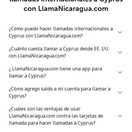
con LlamaNicaragua.com
Línea fija
⁦78.9¢⁩
12 min por ⁦$10⁩
-
¿Cómo puedo hacer llamadas internacionales a
Celular
⁦71.5¢⁩
13 min por ⁦$10⁩
⁦16¢⁩
Cyprus con LlamaNicaragua.com?
Chile
¿Cuánto cuesta llamar a Cyprus desde EE. UU.
con LlamaNicaragua.com?
Línea fija
⁦4.5¢⁩
222 min por ⁦$10⁩
-
¿ LlamaNicaragua.com tiene una app para
Celular
⁦1.6¢⁩
625 min por ⁦$10⁩
⁦8¢⁩
llamar a Cyprus?
¿Cómo agrego saldo a mi cuenta para llamar a
Santiago
⁦1.7¢⁩
588 min por ⁦$10⁩
-
Cyprus?
China
¿Cuáles son las ventajas de usar
LlamaNicaragua.com contra las tarjetas de
Línea fija
⁦4.9¢⁩
204 min por ⁦$10⁩
-
llamada para hacer llamadas a Cyprus?