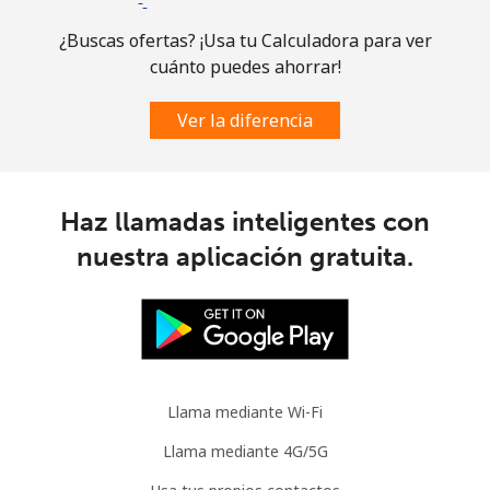
Comoros
¿Buscas ofertas? ¡Usa tu Calculadora para ver
cuánto puedes ahorrar!
Línea fija
⁦76.9¢⁩
13 min por ⁦$10⁩
-
Ver la diferencia
Celular
⁦78.5¢⁩
12 min por ⁦$10⁩
⁦5¢⁩
Congo
Haz llamadas inteligentes con
Línea fija
⁦80.9¢⁩
12 min por ⁦$10⁩
-
nuestra aplicación gratuita.
Celular
⁦74.9¢⁩
13 min por ⁦$10⁩
⁦13¢⁩
Cook Islands
Llama mediante Wi-Fi
Línea fija
⁦137.9¢⁩
7 min por ⁦$10⁩
-
Llama mediante 4G/5G
Celular
⁦137.9¢⁩
7 min por ⁦$10⁩
⁦5¢⁩