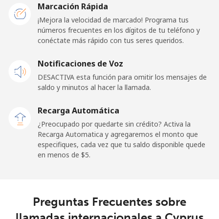
Marcación Rápida
Línea fija
⁦23.5¢⁩
42 min por ⁦$10⁩
-
¡Mejora la velocidad de marcado! Programa tus
números frecuentes en los dígitos de tu teléfono y
conéctate más rápido con tus seres queridos.
Celular
⁦25.5¢⁩
39 min por ⁦$10⁩
⁦15¢⁩
Notificaciones de Voz
Cayman Islands
DESACTIVA esta función para omitir los mensajes de
saldo y minutos al hacer la llamada.
Línea fija
⁦19.9¢⁩
50 min por ⁦$10⁩
-
Recarga Automática
Celular
⁦27.5¢⁩
36 min por ⁦$10⁩
-
¿Preocupado por quedarte sin crédito? Activa la
Recarga Automatica y agregaremos el monto que
Central African Republic
especifiques, cada vez que tu saldo disponible quede
en menos de ⁦$5⁩.
Línea fija
⁦88.5¢⁩
11 min por ⁦$10⁩
-
Celular
⁦73.9¢⁩
13 min por ⁦$10⁩
-
Preguntas Frecuentes sobre
llamadas internacionales a Cyprus
Chad