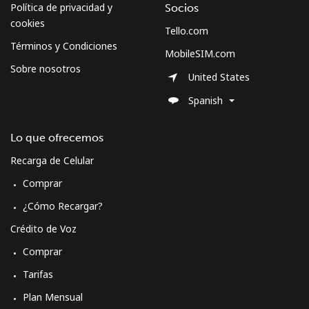
Política de privacidad y
Socios
cookies
Tello.com
Curacao
Términos y Condiciones
MobileSIM.com
Sobre nosotros
Línea fija
⁦21.5¢⁩
46 min por ⁦$10⁩
-
United States
Spanish
Celular
⁦23.5¢⁩
42 min por ⁦$10⁩
-
Lo que ofrecemos
Cyprus
Recarga de Celular
Línea fija
⁦14.5¢⁩
68 min por ⁦$10⁩
-
Comprar
¿Cómo Recargar?
Celular
⁦10.5¢⁩
95 min por ⁦$10⁩
⁦5¢⁩
Crédito de Voz
Czechia
Comprar
Tarifas
Línea fija
⁦2¢⁩
500 min por ⁦$10⁩
-
Plan Mensual