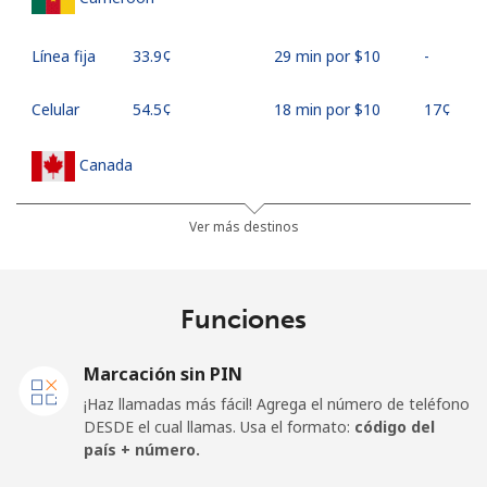
Línea fija
⁦33.9¢⁩
29 min por ⁦$10⁩
-
Celular
⁦54.5¢⁩
18 min por ⁦$10⁩
⁦17¢⁩
Canada
All
⁦1.5¢⁩
665 min por ⁦$10⁩
⁦15¢⁩
Ver más destinos
country
Cape Verde
Funciones
Línea fija
⁦33.9¢⁩
29 min por ⁦$10⁩
-
Marcación sin PIN
¡Haz llamadas más fácil! Agrega el número de teléfono
Celular
⁦39.5¢⁩
25 min por ⁦$10⁩
⁦16¢⁩
DESDE el cual llamas. Usa el formato:
código del
país + número.
Caribbean Netherlands