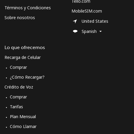
Tello.com
Términos y Condiciones
MobileSIM.com
All country
⁦70.9¢⁩
14 min por
-
Sobre nosotros
⁦$10⁩
United States
Spanish
Moldova
Lo que ofrecemos
Línea fija
⁦38.9¢⁩
25 min por
-
⁦$10⁩
Recarga de Celular
Comprar
Celular
⁦39.9¢⁩
25 min por
⁦32¢⁩
⁦$10⁩
¿Cómo Recargar?
Crédito de Voz
Monaco
Comprar
Tarifas
Línea fija
⁦42.5¢⁩
23 min por
-
⁦$10⁩
Plan Mensual
Cómo Llamar
Celular
⁦53.5¢⁩
18 min por
⁦10¢⁩