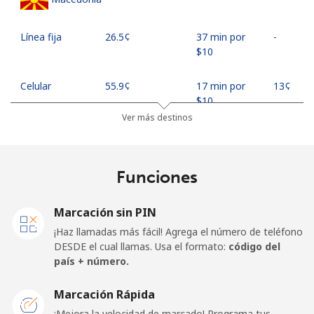
Línea fija
⁦26.5¢⁩
37 min por
-
⁦$10⁩
Celular
⁦55.9¢⁩
17 min por
⁦13¢⁩
⁦$10⁩
Ver más destinos
Madagascar
Funciones
Línea fija
⁦81.9¢⁩
12 min por
-
⁦$10⁩
Marcación sin PIN
Celular
⁦88.5¢⁩
11 min por
-
¡Haz llamadas más fácil! Agrega el número de teléfono
⁦$10⁩
DESDE el cual llamas. Usa el formato:
código del
país + número.
Malawi
Marcación Rápida
Línea fija
⁦57.9¢⁩
17 min por
-
¡Mejora la velocidad de marcado! Programa tus