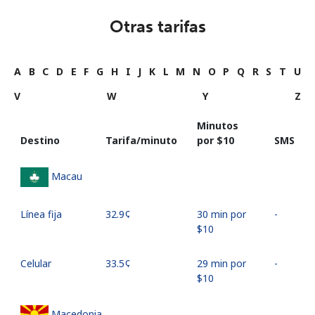
Otras tarifas
A
B
C
D
E
F
G
H
I
J
K
L
M
N
O
P
Q
R
S
T
U
V
W
Y
Z
Minutos
Destino
Tarifa/minuto
por ⁦$10⁩
SMS
Macau
Línea fija
⁦32.9¢⁩
30 min por
-
⁦$10⁩
Celular
⁦33.5¢⁩
29 min por
-
⁦$10⁩
Macedonia