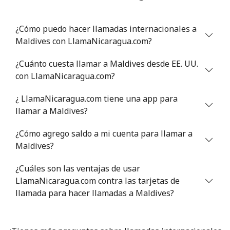
Celular
⁦108.9¢⁩
9 min por
-
⁦$10⁩
¿Cómo puedo hacer llamadas internacionales a
Maldives con LlamaNicaragua.com?
Mali
¿Cuánto cuesta llamar a Maldives desde EE. UU.
Línea fija
⁦53.9¢⁩
18 min por
-
con LlamaNicaragua.com?
⁦$10⁩
¿ LlamaNicaragua.com tiene una app para
Celular
⁦53.9¢⁩
18 min por
⁦17¢⁩
llamar a Maldives?
⁦$10⁩
¿Cómo agrego saldo a mi cuenta para llamar a
Malta
Maldives?
¿Cuáles son las ventajas de usar
Línea fija
⁦39.5¢⁩
25 min por
-
LlamaNicaragua.com contra las tarjetas de
⁦$10⁩
llamada para hacer llamadas a Maldives?
Celular
⁦58.5¢⁩
17 min por
⁦8¢⁩
⁦$10⁩