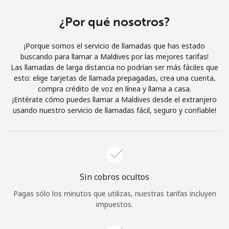
Al abrir una cuenta en este sitio web, estoy de acuerdo con
estos
Términos y condiciones.
¿Por qué nosotros?
¡Porque somos el servicio de llamadas que has estado
Únete
buscando para llamar a Maldives por las mejores tarifas!
Las llamadas de larga distancia no podrían ser más fáciles que
esto: elige tarjetas de llamada prepagadas, crea una cuenta,
compra crédito de voz en línea y llama a casa.
¡Entérate cómo puedes llamar a Maldives desde el extranjero
¡Hola!
usando nuestro servicio de llamadas fácil, seguro y confiable!
Inicia sesión o
REGÍSTRATE →
Sin cobros ocultos
Pagas sólo los minutos que utilizas, nuestras tarifas incluyen
impuestos.
¿Olvidaste tu contraseña? →