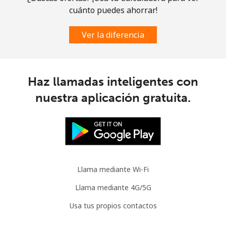
cuánto puedes ahorrar!
Celular
⁦30.9¢⁩
32 min por
-
⁦$10⁩
Ver la diferencia
Mauritania
Línea fija
⁦86.9¢⁩
11 min por
-
Haz llamadas inteligentes con
⁦$10⁩
nuestra aplicación gratuita.
Celular
⁦89.5¢⁩
11 min por
-
⁦$10⁩
Mauritius
Llama mediante Wi-Fi
Línea fija
⁦8.5¢⁩
117 min por
-
⁦$10⁩
Llama mediante 4G/5G
Usa tus propios contactos
Celular
⁦7.5¢⁩
133 min por
⁦32¢⁩
⁦$10⁩