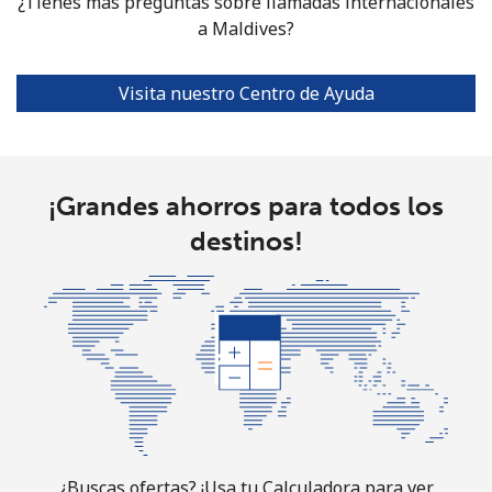
¿Tienes más preguntas sobre llamadas internacionales
a Maldives?
Mariana Islands
All country
⁦10.5¢⁩
95 min por
-
Visita nuestro Centro de Ayuda
⁦$10⁩
Marshall Islands
¡Grandes ahorros para todos los
Línea fija
⁦32.9¢⁩
30 min por
-
destinos!
⁦$10⁩
Celular
⁦32.9¢⁩
30 min por
-
⁦$10⁩
Martinique
Línea fija
⁦6.9¢⁩
144 min por
-
⁦$10⁩
¿Buscas ofertas? ¡Usa tu Calculadora para ver