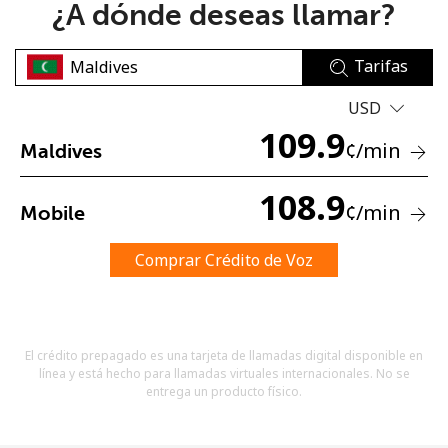
¿A dónde deseas llamar?
Tarifas
USD
109.9
¢
/min
Maldives
No se ha creado una contraseña
Mínimo 8 caracteres
108.9
¢
/min
Mobile
Una letra mayúscula y una minúscula
Un número
Un caracter especial
Comprar Crédito de Voz
El crédito prepagado es una tarjeta de llamadas digital disponible en
línea y está hecho para llamadas virtuales internacionales. No se
entrega un producto físico.
Mantente en contacto para recibir nuestras mejores
ofertas.