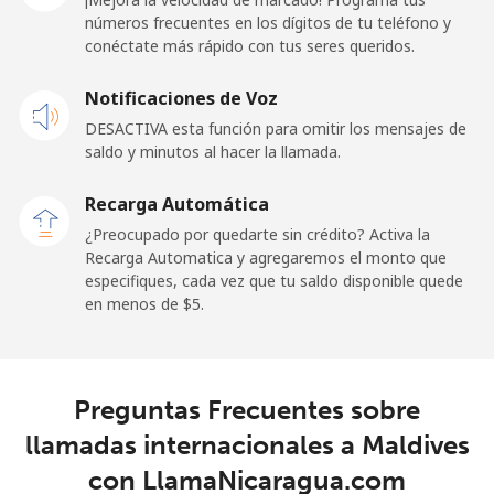
⁦$10⁩
números frecuentes en los dígitos de tu teléfono y
conéctate más rápido con tus seres queridos.
Celular
⁦57.9¢⁩
17 min por
-
Notificaciones de Voz
⁦$10⁩
DESACTIVA esta función para omitir los mensajes de
saldo y minutos al hacer la llamada.
Malaysia
Recarga Automática
Línea fija
⁦1.5¢⁩
665 min por
-
¿Preocupado por quedarte sin crédito? Activa la
⁦$10⁩
Recarga Automatica y agregaremos el monto que
especifiques, cada vez que tu saldo disponible quede
Celular
⁦1.5¢⁩
665 min por
-
en menos de ⁦$5⁩.
⁦$10⁩
Maldives
Preguntas Frecuentes sobre
Línea fija
⁦109.9¢⁩
9 min por
-
llamadas internacionales a Maldives
⁦$10⁩
con LlamaNicaragua.com