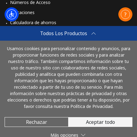
⁦$10⁩
Números de Acceso
Aplicaciones
Mongolia
Calculadora de ahorros
Travel eSIM
Todos Los Productos
Línea fija
⁦3.5¢⁩
285 min por
-
⁦$10⁩
Comprar
Usamos cookies para personalizar contenido y anuncios, para
Cómo funciona
Celular
⁦2.6¢⁩
384 min por
-
proporcionar funciones de redes sociales y para analizar
⁦$10⁩
nuestro tráfico. También compartimos información sobre tu
uso de nuestro sitio con colaboradores de redes sociales,
publicidad y analítica que pueden combinarla con otra
Paga con
Montenegro
información que les hayas proporcionado o que hayan
recolectado a partir de tu uso de su servicio. Para más
Línea fija
⁦41.5¢⁩
24 min por
-
información sobre nuestras prácticas de privacidad y otras
⁦$10⁩
elecciones o derechos que podrías tener a tu disposición, por
favor consulta nuestra Política de Privacidad.
Celular
⁦59.5¢⁩
16 min por
-
⁦$10⁩
Rechazar
Aceptar todo
© 2026 LlamaNicaragua
Más opciones
Montserrat