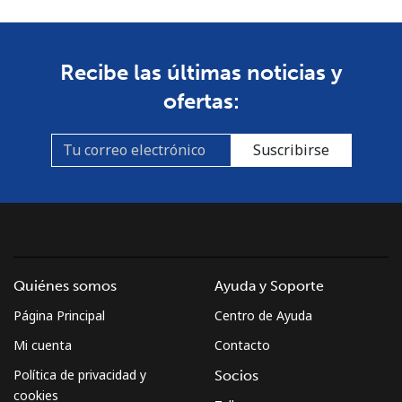
Mayotte Island
Recibe las últimas noticias y
Línea fija
⁦37.5¢⁩
26 min por
-
ofertas:
⁦$10⁩
Celular
⁦61.9¢⁩
16 min por
-
Suscribirse
⁦$10⁩
Mexico
Línea fija
⁦1.5¢⁩
665 min por
-
⁦$10⁩
Quiénes somos
Ayuda y Soporte
Página Principal
Centro de Ayuda
Celular
⁦1.5¢⁩
665 min por
⁦7¢⁩
⁦$10⁩
Mi cuenta
Contacto
Política de privacidad y
Socios
Micronesia
cookies