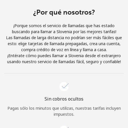
Al abrir una cuenta en este sitio web, estoy de acuerdo con
estos
Términos y condiciones.
¿Por qué nosotros?
¡Porque somos el servicio de llamadas que has estado
Únete
buscando para llamar a Slovenia por las mejores tarifas!
Las llamadas de larga distancia no podrían ser más fáciles que
esto: elige tarjetas de llamada prepagadas, crea una cuenta,
compra crédito de voz en línea y llama a casa.
¡Entérate cómo puedes llamar a Slovenia desde el extranjero
¡Hola!
usando nuestro servicio de llamadas fácil, seguro y confiable!
Inicia sesión o
REGÍSTRATE →
Sin cobros ocultos
Pagas sólo los minutos que utilizas, nuestras tarifas incluyen
impuestos.
¿Olvidaste tu contraseña? →