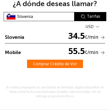
¿A dónde deseas llamar?
Tarifas
USD
34.5
¢
/min
Slovenia
No se ha creado una contraseña
Mínimo 8 caracteres
55.5
¢
/min
Mobile
Una letra mayúscula y una minúscula
Un número
Un caracter especial
Comprar Crédito de Voz
El crédito prepagado es una tarjeta de llamadas digital disponible en
línea y está hecho para llamadas virtuales internacionales. No se
entrega un producto físico.
Mantente en contacto para recibir nuestras mejores
ofertas.