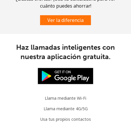
cuánto puedes ahorrar!
Celular
⁦3.5¢⁩
285 min por ⁦$10⁩
⁦9¢⁩
Ver la diferencia
Slovenia
Línea fija
⁦34.5¢⁩
28 min por ⁦$10⁩
-
Haz llamadas inteligentes con
nuestra aplicación gratuita.
Celular
⁦55.5¢⁩
18 min por ⁦$10⁩
-
Solomon Islands
All
⁦163.9¢⁩
6 min por ⁦$10⁩
-
country
Llama mediante Wi-Fi
Somalia
Llama mediante 4G/5G
Usa tus propios contactos
Línea fija
⁦57.5¢⁩
17 min por ⁦$10⁩
-