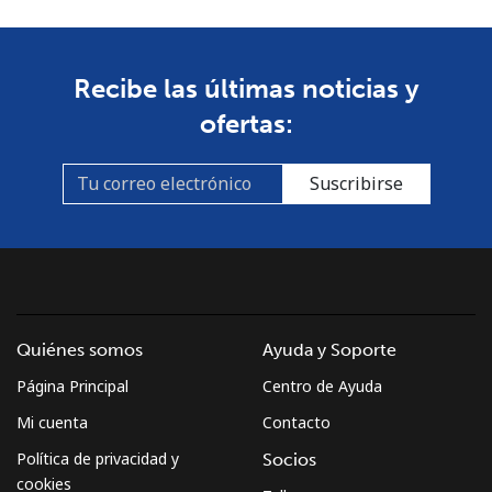
Celular
⁦53.9¢⁩
18 min por ⁦$10⁩
-
South Africa
Recibe las últimas noticias y
ofertas:
Línea fija
⁦12.5¢⁩
80 min por ⁦$10⁩
-
Suscribirse
Celular
⁦10.5¢⁩
95 min por ⁦$10⁩
⁦7¢⁩
South Korea
Línea fija
⁦4.9¢⁩
204 min por ⁦$10⁩
-
Quiénes somos
Ayuda y Soporte
Celular
⁦3.5¢⁩
285 min por ⁦$10⁩
⁦7¢⁩
Página Principal
Centro de Ayuda
South Sudan
Mi cuenta
Contacto
Política de privacidad y
Socios
Celular
⁦70.5¢⁩
14 min por ⁦$10⁩
-
cookies