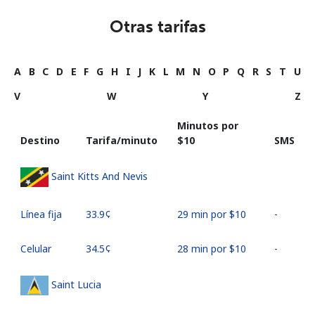
Otras tarifas
A
B
C
D
E
F
G
H
I
J
K
L
M
N
O
P
Q
R
S
T
U
V
W
Y
Z
Minutos por
Destino
Tarifa/minuto
⁦$10⁩
SMS
Saint Kitts And Nevis
Línea fija
⁦33.9¢⁩
29 min por ⁦$10⁩
-
Celular
⁦34.5¢⁩
28 min por ⁦$10⁩
-
Saint Lucia