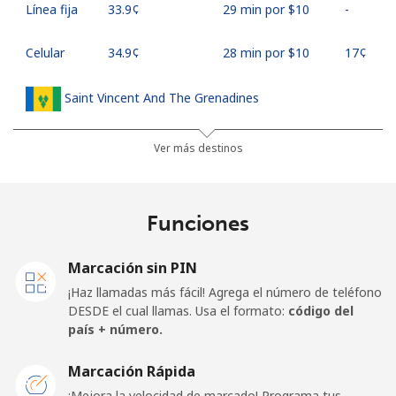
Línea fija
⁦33.9¢⁩
29 min por ⁦$10⁩
-
Celular
⁦34.9¢⁩
28 min por ⁦$10⁩
⁦17¢⁩
Saint Vincent And The Grenadines
Línea fija
⁦30.5¢⁩
32 min por ⁦$10⁩
-
Ver más destinos
Celular
⁦33.9¢⁩
29 min por ⁦$10⁩
-
Funciones
Samoa
Marcación sin PIN
Línea fija
⁦127.5¢⁩
7 min por ⁦$10⁩
-
¡Haz llamadas más fácil! Agrega el número de teléfono
DESDE el cual llamas. Usa el formato:
código del
Celular
⁦133.9¢⁩
7 min por ⁦$10⁩
⁦25¢⁩
país + número.
San Marino
Marcación Rápida
¡Mejora la velocidad de marcado! Programa tus