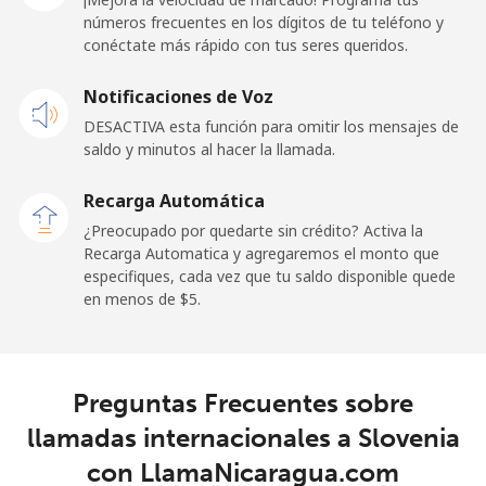
números frecuentes en los dígitos de tu teléfono y
Línea fija
⁦24.5¢⁩
40 min por ⁦$10⁩
-
conéctate más rápido con tus seres queridos.
Celular
⁦23.5¢⁩
42 min por ⁦$10⁩
-
Notificaciones de Voz
DESACTIVA esta función para omitir los mensajes de
Sao Tome And Principe
saldo y minutos al hacer la llamada.
All
⁦214.9¢⁩
4 min por ⁦$10⁩
-
Recarga Automática
country
¿Preocupado por quedarte sin crédito? Activa la
Recarga Automatica y agregaremos el monto que
Saudi Arabia
especifiques, cada vez que tu saldo disponible quede
en menos de ⁦$5⁩.
Línea fija
⁦14.9¢⁩
67 min por ⁦$10⁩
-
Celular
⁦22.9¢⁩
43 min por ⁦$10⁩
-
Preguntas Frecuentes sobre
llamadas internacionales a Slovenia
Senegal
con LlamaNicaragua.com