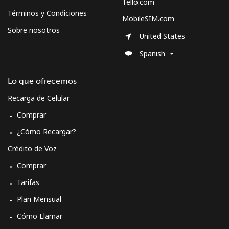
Tello.com
Términos y Condiciones
MobileSIM.com
Spain
Sobre nosotros
United States
Línea fija
⁦1.5¢⁩
665 min por ⁦$10⁩
-
Spanish
Celular
⁦1.5¢⁩
665 min por ⁦$10⁩
⁦7¢⁩
Lo que ofrecemos
Recarga de Celular
Sri Lanka
Comprar
Línea fija
⁦28.5¢⁩
35 min por ⁦$10⁩
-
¿Cómo Recargar?
Crédito de Voz
Celular
⁦24.5¢⁩
40 min por ⁦$10⁩
-
Comprar
St Helena
Tarifas
Plan Mensual
All
⁦283.5¢⁩
3 min por ⁦$10⁩
-
Cómo Llamar
country