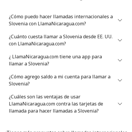
Línea fija
⁦46.9¢⁩
21 min por ⁦$10⁩
-
¿Cómo puedo hacer llamadas internacionales a
Celular
⁦40.9¢⁩
24 min por ⁦$10⁩
⁦27¢⁩
Slovenia con LlamaNicaragua.com?
Serbia
¿Cuánto cuesta llamar a Slovenia desde EE. UU.
con LlamaNicaragua.com?
Línea fija
⁦24.5¢⁩
40 min por ⁦$10⁩
-
¿ LlamaNicaragua.com tiene una app para
Celular
⁦55.5¢⁩
18 min por ⁦$10⁩
-
llamar a Slovenia?
¿Cómo agrego saldo a mi cuenta para llamar a
Seychelles
Slovenia?
Línea fija
⁦89.5¢⁩
11 min por ⁦$10⁩
-
¿Cuáles son las ventajas de usar
LlamaNicaragua.com contra las tarjetas de
Celular
⁦87.5¢⁩
11 min por ⁦$10⁩
-
llamada para hacer llamadas a Slovenia?
Sierra Leone