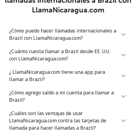
llamadas internacionales a Brazil con
Benin
LlamaNicaragua.com
Línea fija
⁦54.9¢⁩
18 min por ⁦$10⁩
-
¿Cómo puedo hacer llamadas internacionales a
Celular
⁦55.9¢⁩
17 min por ⁦$10⁩
-
Brazil con LlamaNicaragua.com?
Bermuda
¿Cuánto cuesta llamar a Brazil desde EE. UU.
con LlamaNicaragua.com?
Línea fija
⁦3.5¢⁩
285 min por ⁦$10⁩
-
¿ LlamaNicaragua.com tiene una app para
llamar a Brazil?
Celular
⁦3.5¢⁩
285 min por ⁦$10⁩
⁦16¢⁩
¿Cómo agrego saldo a mi cuenta para llamar a
Bhutan
Brazil?
Línea fija
⁦9.9¢⁩
101 min por ⁦$10⁩
-
¿Cuáles son las ventajas de usar
LlamaNicaragua.com contra las tarjetas de
Celular
llamada para hacer llamadas a Brazil?
⁦9.5¢⁩
105 min por ⁦$10⁩
-