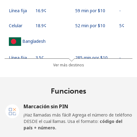
Línea fija
⁦16.9¢⁩
59 min por ⁦$10⁩
-
Celular
⁦18.9¢⁩
52 min por ⁦$10⁩
⁦5¢⁩
Bangladesh
Línea fija
⁦3.5¢⁩
285 min por ⁦$10⁩
-
Ver más destinos
Celular
⁦2.8¢⁩
357 min por ⁦$10⁩
-
Barbados
Funciones
Línea fija
⁦28.5¢⁩
35 min por ⁦$10⁩
-
Marcación sin PIN
¡Haz llamadas más fácil! Agrega el número de teléfono
Celular
⁦32.5¢⁩
30 min por ⁦$10⁩
-
DESDE el cual llamas. Usa el formato:
código del
país + número.
Belarus