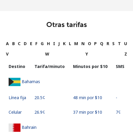
Otras tarifas
A
B
C
D
E
F
G
H
I
J
K
L
M
N
O
P
Q
R
S
T
U
V
W
Y
Z
Destino
Tarifa/minuto
Minutos por ⁦$10⁩
SMS
Bahamas
Línea fija
⁦20.5¢⁩
48 min por ⁦$10⁩
-
Celular
⁦26.9¢⁩
37 min por ⁦$10⁩
⁦7¢⁩
Bahrain