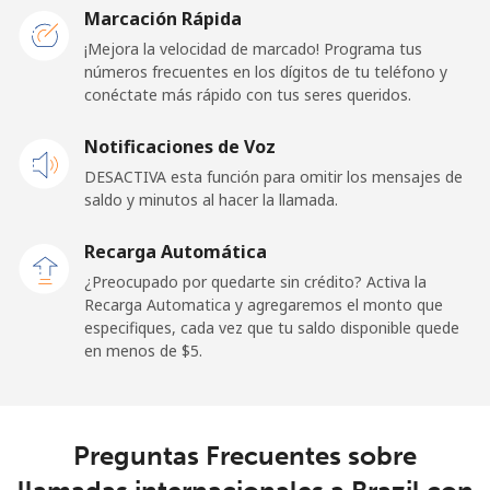
Marcación Rápida
¡Mejora la velocidad de marcado! Programa tus
Línea fija
⁦55.5¢⁩
18 min por ⁦$10⁩
-
números frecuentes en los dígitos de tu teléfono y
conéctate más rápido con tus seres queridos.
Celular
⁦50.9¢⁩
19 min por ⁦$10⁩
-
Notificaciones de Voz
Belgium
DESACTIVA esta función para omitir los mensajes de
saldo y minutos al hacer la llamada.
Línea fija
⁦2.9¢⁩
344 min por ⁦$10⁩
-
Recarga Automática
Celular
⁦34.5¢⁩
28 min por ⁦$10⁩
⁦11¢⁩
¿Preocupado por quedarte sin crédito? Activa la
Recarga Automatica y agregaremos el monto que
especifiques, cada vez que tu saldo disponible quede
Belize
en menos de ⁦$5⁩.
Línea fija
⁦30.9¢⁩
32 min por ⁦$10⁩
-
Celular
⁦31.5¢⁩
31 min por ⁦$10⁩
⁦14¢⁩
Preguntas Frecuentes sobre