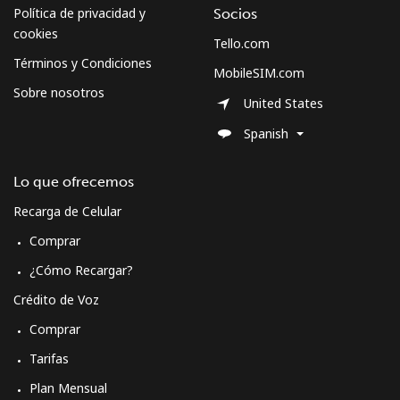
Celular
⁦63.5¢⁩
15 min por ⁦$10⁩
-
Política de privacidad y
Socios
cookies
Tello.com
Términos y Condiciones
MobileSIM.com
Sobre nosotros
United States
Spanish
Lo que ofrecemos
Recarga de Celular
Comprar
¿Cómo Recargar?
Crédito de Voz
Comprar
Tarifas
Plan Mensual