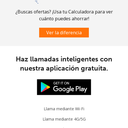
Brazil
¿Buscas ofertas? ¡Usa tu Calculadora para ver
cuánto puedes ahorrar!
Línea fija
⁦1.5¢⁩
665 min por ⁦$10⁩
-
Ver la diferencia
Celular
⁦2¢⁩
500 min por ⁦$10⁩
⁦5¢⁩
British Virgin Islands
Haz llamadas inteligentes con
nuestra aplicación gratuita.
Línea fija
⁦32.5¢⁩
30 min por ⁦$10⁩
-
Celular
⁦33.9¢⁩
29 min por ⁦$10⁩
⁦16¢⁩
Brunei
Llama mediante Wi-Fi
Línea fija
⁦34.5¢⁩
28 min por ⁦$10⁩
-
Llama mediante 4G/5G
Celular
⁦34.5¢⁩
28 min por ⁦$10⁩
⁦8¢⁩