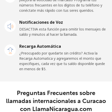
números frecuentes en los dígitos de tu teléfono y
conéctate más rápido con tus seres queridos.
Celular
⁦25.5¢⁩
39 min por ⁦$10⁩
⁦15¢⁩
Notificaciones de Voz
Cayman Islands
DESACTIVA esta función para omitir los mensajes de
saldo y minutos al hacer la llamada.
Línea fija
⁦19.9¢⁩
50 min por ⁦$10⁩
-
Recarga Automática
Celular
⁦27.5¢⁩
36 min por ⁦$10⁩
-
¿Preocupado por quedarte sin crédito? Activa la
Recarga Automatica y agregaremos el monto que
Central African Republic
especifiques, cada vez que tu saldo disponible quede
en menos de ⁦$5⁩.
Línea fija
⁦88.5¢⁩
11 min por ⁦$10⁩
-
Celular
⁦73.9¢⁩
13 min por ⁦$10⁩
-
Preguntas Frecuentes sobre
llamadas internacionales a Curacao
Chad
con LlamaNicaragua.com