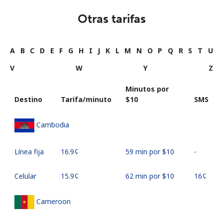
Otras tarifas
A
B
C
D
E
F
G
H
I
J
K
L
M
N
O
P
Q
R
S
T
U
V
W
Y
Z
Minutos por
Destino
Tarifa/minuto
⁦$10⁩
SMS
Cambodia
Línea fija
⁦16.9¢⁩
59 min por ⁦$10⁩
-
Celular
⁦15.9¢⁩
62 min por ⁦$10⁩
⁦16¢⁩
Cameroon