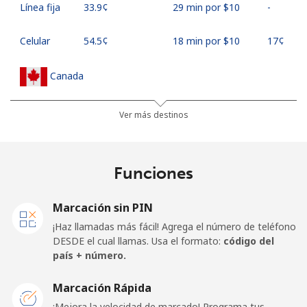
Línea fija
⁦33.9¢⁩
29 min por ⁦$10⁩
-
Celular
⁦54.5¢⁩
18 min por ⁦$10⁩
⁦17¢⁩
Canada
All
⁦1.5¢⁩
665 min por ⁦$10⁩
⁦15¢⁩
Ver más destinos
country
Cape Verde
Funciones
Línea fija
⁦33.9¢⁩
29 min por ⁦$10⁩
-
Marcación sin PIN
¡Haz llamadas más fácil! Agrega el número de teléfono
Celular
⁦39.5¢⁩
25 min por ⁦$10⁩
⁦16¢⁩
DESDE el cual llamas. Usa el formato:
código del
país + número.
Caribbean Netherlands
Marcación Rápida
Línea fija
⁦23.5¢⁩
42 min por ⁦$10⁩
-
¡Mejora la velocidad de marcado! Programa tus