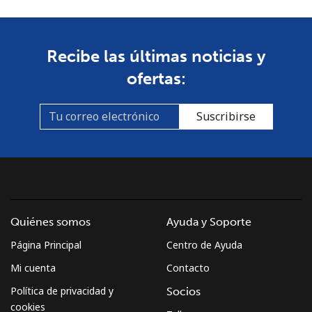
Línea fija
⁦3.5¢⁩
285 min por ⁦$10⁩
-
Recibe las últimas noticias y
Celular
⁦8.9¢⁩
112 min por ⁦$10⁩
⁦7¢⁩
ofertas:
Croatia
Suscribirse
Línea fija
⁦1.5¢⁩
665 min por ⁦$10⁩
-
Celular
⁦3.5¢⁩
285 min por ⁦$10⁩
⁦13¢⁩
Cuba
Quiénes somos
Ayuda y Soporte
Página Principal
Centro de Ayuda
Línea fija
⁦77.9¢⁩
12 min por ⁦$10⁩
-
Mi cuenta
Contacto
Celular
⁦79.9¢⁩
12 min por ⁦$10⁩
⁦8¢⁩
Política de privacidad y
Socios
cookies