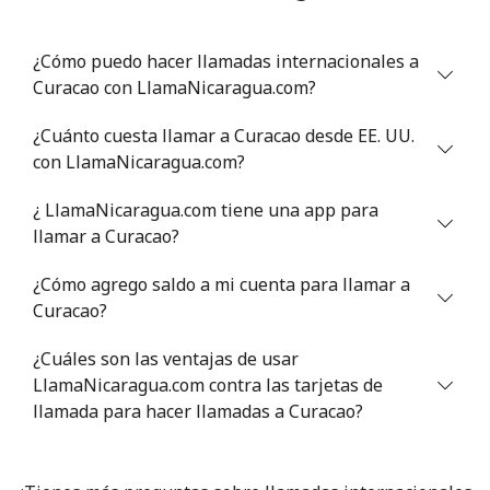
Línea fija
⁦78.9¢⁩
12 min por ⁦$10⁩
-
¿Cómo puedo hacer llamadas internacionales a
Celular
⁦71.5¢⁩
13 min por ⁦$10⁩
⁦16¢⁩
Curacao con LlamaNicaragua.com?
Chile
¿Cuánto cuesta llamar a Curacao desde EE. UU.
con LlamaNicaragua.com?
Línea fija
⁦4.5¢⁩
222 min por ⁦$10⁩
-
¿ LlamaNicaragua.com tiene una app para
Celular
⁦1.6¢⁩
625 min por ⁦$10⁩
⁦8¢⁩
llamar a Curacao?
¿Cómo agrego saldo a mi cuenta para llamar a
Santiago
⁦1.7¢⁩
588 min por ⁦$10⁩
-
Curacao?
China
¿Cuáles son las ventajas de usar
LlamaNicaragua.com contra las tarjetas de
Línea fija
⁦4.9¢⁩
204 min por ⁦$10⁩
-
llamada para hacer llamadas a Curacao?
Celular
⁦4.9¢⁩
204 min por ⁦$10⁩
-