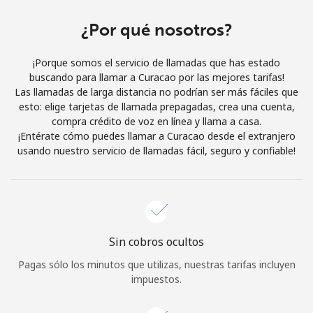
Al abrir una cuenta en este sitio web, estoy de acuerdo con
estos
Términos y condiciones.
¿Por qué nosotros?
¡Porque somos el servicio de llamadas que has estado
Únete
buscando para llamar a Curacao por las mejores tarifas!
Las llamadas de larga distancia no podrían ser más fáciles que
esto: elige tarjetas de llamada prepagadas, crea una cuenta,
compra crédito de voz en línea y llama a casa.
¡Entérate cómo puedes llamar a Curacao desde el extranjero
¡Hola!
usando nuestro servicio de llamadas fácil, seguro y confiable!
Inicia sesión o
REGÍSTRATE →
Sin cobros ocultos
Pagas sólo los minutos que utilizas, nuestras tarifas incluyen
impuestos.
¿Olvidaste tu contraseña? →