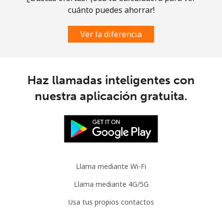
cuánto puedes ahorrar!
Línea fija
⁦76.9¢⁩
13 min por ⁦$10⁩
-
Ver la diferencia
Celular
⁦78.5¢⁩
12 min por ⁦$10⁩
⁦5¢⁩
Congo
Haz llamadas inteligentes con
Línea fija
⁦80.9¢⁩
12 min por ⁦$10⁩
-
nuestra aplicación gratuita.
Celular
⁦74.9¢⁩
13 min por ⁦$10⁩
⁦13¢⁩
Cook Islands
Llama mediante Wi-Fi
Línea fija
⁦137.9¢⁩
7 min por ⁦$10⁩
-
Llama mediante 4G/5G
Celular
⁦137.9¢⁩
7 min por ⁦$10⁩
⁦5¢⁩
Usa tus propios contactos
Costa Rica