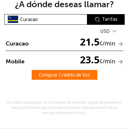
¿A dónde deseas llamar?
Tarifas
USD
21.5
¢
/min
Curacao
No se ha creado una contraseña
Mínimo 8 caracteres
23.5
¢
/min
Mobile
Una letra mayúscula y una minúscula
Un número
Un caracter especial
Comprar Crédito de Voz
El crédito prepagado es una tarjeta de llamadas digital disponible en
línea y está hecho para llamadas virtuales internacionales. No se
entrega un producto físico.
Mantente en contacto para recibir nuestras mejores
ofertas.