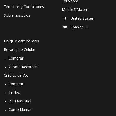
Tello.com
Curacao
Términos y Condiciones
MobileSIM.com
Sobre nosotros
Línea fija
⁦21.5¢⁩
46 min por ⁦$10⁩
-
United States
Spanish
Celular
⁦23.5¢⁩
42 min por ⁦$10⁩
-
Lo que ofrecemos
Cyprus
Recarga de Celular
Línea fija
⁦14.5¢⁩
68 min por ⁦$10⁩
-
Comprar
¿Cómo Recargar?
Celular
⁦10.5¢⁩
95 min por ⁦$10⁩
⁦5¢⁩
Crédito de Voz
Czechia
Comprar
Tarifas
Línea fija
⁦2¢⁩
500 min por ⁦$10⁩
-
Plan Mensual
Celular
⁦3.9¢⁩
256 min por ⁦$10⁩
⁦8¢⁩
Cómo Llamar