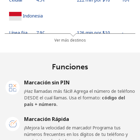
Indonesia
Línea fija
⁦7.9¢⁩
126 min por ⁦$10⁩
-
Ver más destinos
Jakarta
⁦5.5¢⁩
181 min por ⁦$10⁩
-
Celular
⁦6.9¢⁩
144 min por ⁦$10⁩
-
Funciones
Iran
Marcación sin PIN
¡Haz llamadas más fácil! Agrega el número de teléfono
Línea fija
⁦27.5¢⁩
36 min por ⁦$10⁩
-
DESDE el cual llamas. Usa el formato:
código del
país + número.
Celular
⁦34.5¢⁩
28 min por ⁦$10⁩
-
Marcación Rápida
Iraq
¡Mejora la velocidad de marcado! Programa tus
números frecuentes en los dígitos de tu teléfono y