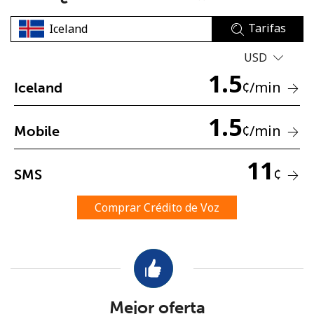
Tarifas
USD
1.5
¢
/min
Iceland
No se ha creado una contraseña
1.5
¢
/min
Mobile
Mínimo 8 caracteres
Una letra mayúscula y una minúscula
11
Un número
¢
SMS
Un caracter especial
Comprar Crédito de Voz
Mantente en contacto para recibir nuestras mejores
ofertas.
Mejor oferta