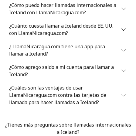
¿Cómo puedo hacer llamadas internacionales a
Línea fija
⁦1.5¢⁩
665 min por ⁦$10⁩
-
Iceland con LlamaNicaragua.com?
Celular
⁦1.6¢⁩
625 min por ⁦$10⁩
⁦8¢⁩
¿Cuánto cuesta llamar a Iceland desde EE. UU.
con LlamaNicaragua.com?
Ivory Coast
¿ LlamaNicaragua.com tiene una app para
llamar a Iceland?
Línea fija
⁦58.9¢⁩
16 min por ⁦$10⁩
-
¿Cómo agrego saldo a mi cuenta para llamar a
Celular
⁦46.9¢⁩
21 min por ⁦$10⁩
⁦32¢⁩
Iceland?
¿Cuáles son las ventajas de usar
LlamaNicaragua.com contra las tarjetas de
llamada para hacer llamadas a Iceland?
¿Tienes más preguntas sobre llamadas internacionales
a Iceland?