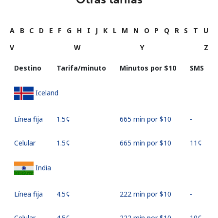
A
B
C
D
E
F
G
H
I
J
K
L
M
N
O
P
Q
R
S
T
U
V
W
Y
Z
Destino
Tarifa/minuto
Minutos por ⁦$10⁩
SMS
Iceland
Línea fija
⁦1.5¢⁩
665 min por ⁦$10⁩
-
Celular
⁦1.5¢⁩
665 min por ⁦$10⁩
⁦11¢⁩
India
Línea fija
⁦4.5¢⁩
222 min por ⁦$10⁩
-
Celular
⁦4.5¢⁩
222 min por ⁦$10⁩
⁦10¢⁩