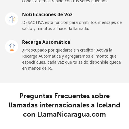
conéctate más rápido con tus seres queridos.
Línea fija
⁦26.9¢⁩
37 min por ⁦$10⁩
-
Notificaciones de Voz
Celular
⁦29.5¢⁩
33 min por ⁦$10⁩
-
DESACTIVA esta función para omitir los mensajes de
saldo y minutos al hacer la llamada.
Ireland
Recarga Automática
Línea fija
⁦1.6¢⁩
625 min por ⁦$10⁩
-
¿Preocupado por quedarte sin crédito? Activa la
Recarga Automatica y agregaremos el monto que
especifiques, cada vez que tu saldo disponible quede
Celular
⁦2.5¢⁩
400 min por ⁦$10⁩
-
en menos de ⁦$5⁩.
Israel
Línea fija
⁦4.9¢⁩
204 min por ⁦$10⁩
-
Preguntas Frecuentes sobre
llamadas internacionales a Iceland
Celular
⁦13.9¢⁩
71 min por ⁦$10⁩
-
con LlamaNicaragua.com
Italy