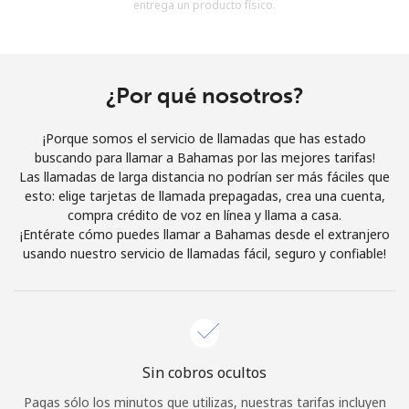
entrega un producto físico.
Al abrir una cuenta en este sitio web, estoy de acuerdo con
estos
Términos y condiciones.
Únete
¿Por qué nosotros?
¡Porque somos el servicio de llamadas que has estado
buscando para llamar a Bahamas por las mejores tarifas!
Las llamadas de larga distancia no podrían ser más fáciles que
¡Hola!
esto: elige tarjetas de llamada prepagadas, crea una cuenta,
compra crédito de voz en línea y llama a casa.
¡Entérate cómo puedes llamar a Bahamas desde el extranjero
Inicia sesión o
REGÍSTRATE →
usando nuestro servicio de llamadas fácil, seguro y confiable!
Sin cobros ocultos
¿Olvidaste tu contraseña? →
Pagas sólo los minutos que utilizas, nuestras tarifas incluyen