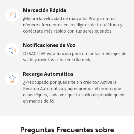
Belarus
Marcación Rápida
¡Mejora la velocidad de marcado! Programa tus
Línea fija
⁦55.5¢⁩
18 min por ⁦$10⁩
-
números frecuentes en los dígitos de tu teléfono y
conéctate más rápido con tus seres queridos.
Celular
⁦50.9¢⁩
19 min por ⁦$10⁩
-
Notificaciones de Voz
Belgium
DESACTIVA esta función para omitir los mensajes de
saldo y minutos al hacer la llamada.
Línea fija
⁦2.9¢⁩
344 min por ⁦$10⁩
-
Recarga Automática
Celular
⁦34.5¢⁩
28 min por ⁦$10⁩
⁦11¢⁩
¿Preocupado por quedarte sin crédito? Activa la
Recarga Automatica y agregaremos el monto que
especifiques, cada vez que tu saldo disponible quede
Belize
en menos de ⁦$5⁩.
Línea fija
⁦30.9¢⁩
32 min por ⁦$10⁩
-
Celular
⁦31.5¢⁩
31 min por ⁦$10⁩
⁦14¢⁩
Preguntas Frecuentes sobre