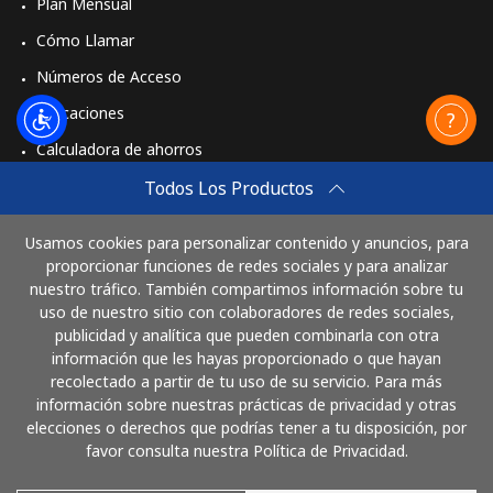
Plan Mensual
Cómo Llamar
Números de Acceso
Aplicaciones
Calculadora de ahorros
Travel eSIM
Todos Los Productos
Comprar
Usamos cookies para personalizar contenido y anuncios, para
Cómo funciona
proporcionar funciones de redes sociales y para analizar
nuestro tráfico. También compartimos información sobre tu
uso de nuestro sitio con colaboradores de redes sociales,
publicidad y analítica que pueden combinarla con otra
Paga con
información que les hayas proporcionado o que hayan
recolectado a partir de tu uso de su servicio. Para más
información sobre nuestras prácticas de privacidad y otras
elecciones o derechos que podrías tener a tu disposición, por
favor consulta nuestra Política de Privacidad.