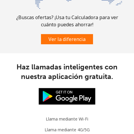
Celular
⁦34.5¢⁩
28 min por ⁦$10⁩
⁦7¢⁩
Brazil
¿Buscas ofertas? ¡Usa tu Calculadora para ver
cuánto puedes ahorrar!
Línea fija
⁦1.5¢⁩
665 min por ⁦$10⁩
-
Ver la diferencia
Celular
⁦2¢⁩
500 min por ⁦$10⁩
⁦5¢⁩
British Virgin Islands
Haz llamadas inteligentes con
nuestra aplicación gratuita.
Línea fija
⁦32.5¢⁩
30 min por ⁦$10⁩
-
Celular
⁦33.9¢⁩
29 min por ⁦$10⁩
⁦16¢⁩
Brunei
Llama mediante Wi-Fi
Línea fija
⁦34.5¢⁩
28 min por ⁦$10⁩
-
Llama mediante 4G/5G