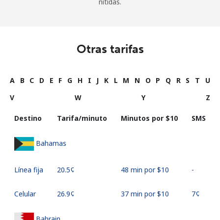
nítidas.
Otras tarifas
A
B
C
D
E
F
G
H
I
J
K
L
M
N
O
P
Q
R
S
T
U
V
W
Y
Z
Destino
Tarifa/minuto
Minutos por ⁦$10⁩
SMS
Bahamas
Línea fija
⁦20.5¢⁩
48 min por ⁦$10⁩
-
Celular
⁦26.9¢⁩
37 min por ⁦$10⁩
⁦7¢⁩
Bahrain