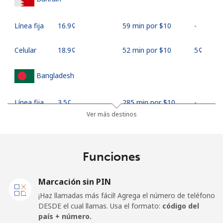
Línea fija
⁦16.9¢⁩
59 min por ⁦$10⁩
-
Celular
⁦18.9¢⁩
52 min por ⁦$10⁩
⁦5¢⁩
Bangladesh
Línea fija
⁦3.5¢⁩
285 min por ⁦$10⁩
-
Ver más destinos
Celular
⁦2.8¢⁩
357 min por ⁦$10⁩
-
Barbados
Funciones
Línea fija
⁦28.5¢⁩
35 min por ⁦$10⁩
-
Marcación sin PIN
¡Haz llamadas más fácil! Agrega el número de teléfono
Celular
⁦32.5¢⁩
30 min por ⁦$10⁩
-
DESDE el cual llamas. Usa el formato:
código del
país + número.