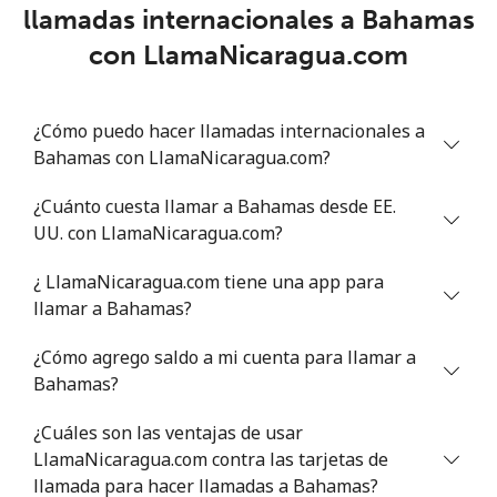
llamadas internacionales a Bahamas
Benin
con LlamaNicaragua.com
Línea fija
⁦54.9¢⁩
18 min por ⁦$10⁩
-
¿Cómo puedo hacer llamadas internacionales a
Celular
⁦55.9¢⁩
17 min por ⁦$10⁩
-
Bahamas con LlamaNicaragua.com?
Bermuda
¿Cuánto cuesta llamar a Bahamas desde EE.
UU. con LlamaNicaragua.com?
Línea fija
⁦3.5¢⁩
285 min por ⁦$10⁩
-
¿ LlamaNicaragua.com tiene una app para
llamar a Bahamas?
Celular
⁦3.5¢⁩
285 min por ⁦$10⁩
⁦16¢⁩
¿Cómo agrego saldo a mi cuenta para llamar a
Bhutan
Bahamas?
Línea fija
⁦9.9¢⁩
101 min por ⁦$10⁩
-
¿Cuáles son las ventajas de usar
LlamaNicaragua.com contra las tarjetas de
Celular
llamada para hacer llamadas a Bahamas?
⁦9.5¢⁩
105 min por ⁦$10⁩
-