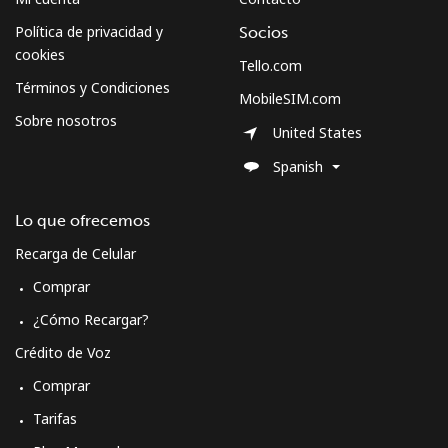
Celular
⁦63.5¢⁩
15 min por ⁦$10⁩
-
Política de privacidad y
Socios
cookies
Tello.com
Términos y Condiciones
MobileSIM.com
Sobre nosotros
United States
Spanish
Lo que ofrecemos
Recarga de Celular
Comprar
¿Cómo Recargar?
Crédito de Voz
Comprar
Tarifas