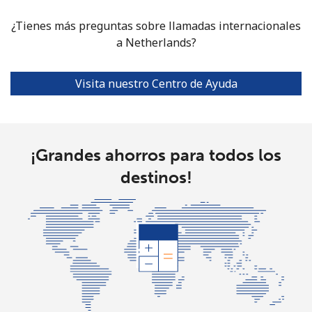
country
¿Tienes más preguntas sobre llamadas internacionales
a Netherlands?
North Korea
Visita nuestro Centro de Ayuda
All
⁦73.9¢⁩
13 min por ⁦$10⁩
-
country
Norway
¡Grandes ahorros para todos los
destinos!
Línea fija
⁦1.5¢⁩
665 min por ⁦$10⁩
-
Celular
⁦1.6¢⁩
625 min por ⁦$10⁩
⁦8¢⁩