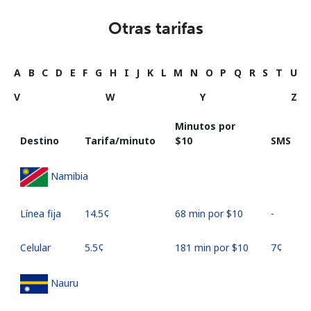
Otras tarifas
A
B
C
D
E
F
G
H
I
J
K
L
M
N
O
P
Q
R
S
T
U
V
W
Y
Z
Minutos por
Destino
Tarifa/minuto
⁦$10⁩
SMS
Namibia
Línea fija
⁦14.5¢⁩
68 min por ⁦$10⁩
-
Celular
⁦5.5¢⁩
181 min por ⁦$10⁩
⁦7¢⁩
Nauru