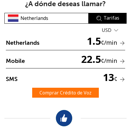
¿A dónde deseas llamar?
Tarifas
USD
1.5
¢
/min
Netherlands
No se ha creado una contraseña
22.5
Mínimo 8 caracteres
¢
/min
Mobile
Una letra mayúscula y una minúscula
Un número
13
Un caracter especial
¢
SMS
Comprar Crédito de Voz
Mantente en contacto para recibir nuestras mejores
ofertas.