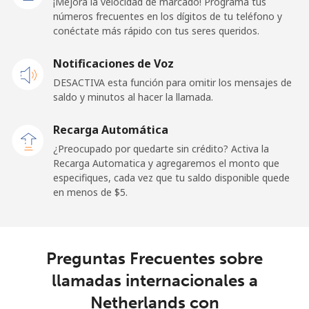
¡Mejora la velocidad de marcado! Programa tus
números frecuentes en los dígitos de tu teléfono y
conéctate más rápido con tus seres queridos.
Celular
⁦48.9¢⁩
20 min por ⁦$10⁩
⁦11¢⁩
Notificaciones de Voz
New Zealand
DESACTIVA esta función para omitir los mensajes de
saldo y minutos al hacer la llamada.
Línea fija
⁦2.6¢⁩
384 min por ⁦$10⁩
-
Recarga Automática
Celular
⁦6.9¢⁩
144 min por ⁦$10⁩
⁦12¢⁩
¿Preocupado por quedarte sin crédito? Activa la
Recarga Automatica y agregaremos el monto que
Nicaragua
especifiques, cada vez que tu saldo disponible quede
en menos de ⁦$5⁩.
Línea fija
⁦11.9¢⁩
84 min por ⁦$10⁩
-
Celular
⁦22.9¢⁩
43 min por ⁦$10⁩
⁦27¢⁩
Preguntas Frecuentes sobre
llamadas internacionales a
Niger
Netherlands con