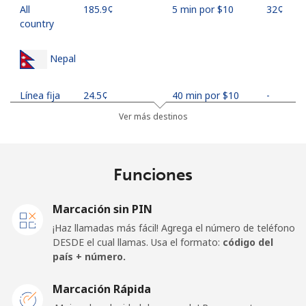
All
⁦185.9¢⁩
5 min por ⁦$10⁩
⁦32¢⁩
country
Nepal
Línea fija
⁦24.5¢⁩
40 min por ⁦$10⁩
-
Ver más destinos
Celular
⁦26.9¢⁩
37 min por ⁦$10⁩
-
Netherlands
Funciones
Línea fija
⁦1.5¢⁩
665 min por ⁦$10⁩
-
Marcación sin PIN
¡Haz llamadas más fácil! Agrega el número de teléfono
Celular
⁦22.5¢⁩
44 min por ⁦$10⁩
⁦13¢⁩
DESDE el cual llamas. Usa el formato:
código del
país + número.
New Caledonia
Marcación Rápida
Línea fija
⁦45.5¢⁩
21 min por ⁦$10⁩
-