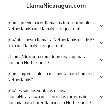
Línea fija
⁦53.9¢⁩
18 min por ⁦$10⁩
-
LlamaNicaragua.com
Celular
⁦47.9¢⁩
20 min por ⁦$10⁩
⁦32¢⁩
¿Cómo puedo hacer llamadas internacionales a
Nigeria
Netherlands con LlamaNicaragua.com?
¿Cuánto cuesta llamar a Netherlands desde EE.
Línea fija
⁦21.5¢⁩
46 min por ⁦$10⁩
-
UU. con LlamaNicaragua.com?
Celular
⁦16.5¢⁩
60 min por ⁦$10⁩
⁦35¢⁩
¿ LlamaNicaragua.com tiene una app para
llamar a Netherlands?
Niue
¿Cómo agrego saldo a mi cuenta para llamar a
Netherlands?
All
⁦205.9¢⁩
4 min por ⁦$10⁩
-
country
¿Cuáles son las ventajas de usar
LlamaNicaragua.com contra las tarjetas de
Norfolk Island
llamada para hacer llamadas a Netherlands?
All
⁦200.9¢⁩
4 min por ⁦$10⁩
-