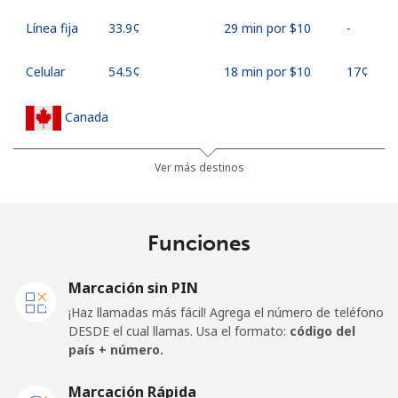
Línea fija
⁦33.9¢⁩
29 min por ⁦$10⁩
-
Celular
⁦54.5¢⁩
18 min por ⁦$10⁩
⁦17¢⁩
Canada
All
⁦1.5¢⁩
665 min por ⁦$10⁩
⁦15¢⁩
Ver más destinos
country
Cape Verde
Funciones
Línea fija
⁦33.9¢⁩
29 min por ⁦$10⁩
-
Marcación sin PIN
¡Haz llamadas más fácil! Agrega el número de teléfono
Celular
⁦39.5¢⁩
25 min por ⁦$10⁩
⁦16¢⁩
DESDE el cual llamas. Usa el formato:
código del
país + número.
Caribbean Netherlands
Marcación Rápida