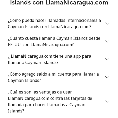
Islands con LlamaNicaragua.com
Línea fija
⁦78.9¢⁩
12 min por ⁦$10⁩
-
¿Cómo puedo hacer llamadas internacionales a
Celular
⁦71.5¢⁩
13 min por ⁦$10⁩
⁦16¢⁩
Cayman Islands con LlamaNicaragua.com?
Chile
¿Cuánto cuesta llamar a Cayman Islands desde
EE. UU. con LlamaNicaragua.com?
Línea fija
⁦4.5¢⁩
222 min por ⁦$10⁩
-
¿ LlamaNicaragua.com tiene una app para
Celular
⁦1.6¢⁩
625 min por ⁦$10⁩
⁦8¢⁩
llamar a Cayman Islands?
¿Cómo agrego saldo a mi cuenta para llamar a
Santiago
⁦1.7¢⁩
588 min por ⁦$10⁩
-
Cayman Islands?
China
¿Cuáles son las ventajas de usar
LlamaNicaragua.com contra las tarjetas de
Línea fija
⁦4.9¢⁩
204 min por ⁦$10⁩
-
llamada para hacer llamadas a Cayman
Islands?
Celular
⁦4.9¢⁩
204 min por ⁦$10⁩
-