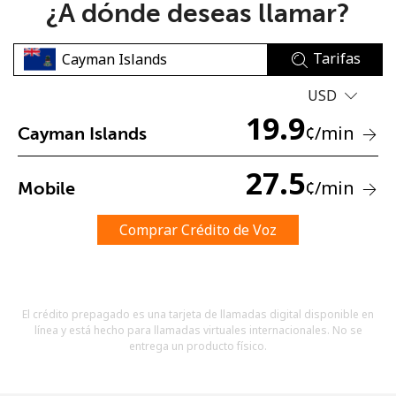
¿A dónde deseas llamar?
Tarifas
USD
19.9
¢
/min
Cayman Islands
No se ha creado una contraseña
Mínimo 8 caracteres
27.5
¢
/min
Mobile
Una letra mayúscula y una minúscula
Un número
Un caracter especial
Comprar Crédito de Voz
El crédito prepagado es una tarjeta de llamadas digital disponible en
línea y está hecho para llamadas virtuales internacionales. No se
entrega un producto físico.
Mantente en contacto para recibir nuestras mejores
ofertas.