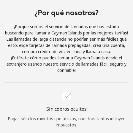
Al abrir una cuenta en este sitio web, estoy de acuerdo con
estos
Términos y condiciones.
¿Por qué nosotros?
¡Porque somos el servicio de llamadas que has estado
Únete
buscando para llamar a Cayman Islands por las mejores tarifas!
Las llamadas de larga distancia no podrían ser más fáciles que
esto: elige tarjetas de llamada prepagadas, crea una cuenta,
compra crédito de voz en línea y llama a casa.
¡Entérate cómo puedes llamar a Cayman Islands desde el
¡Hola!
extranjero usando nuestro servicio de llamadas fácil, seguro y
confiable!
Inicia sesión o
REGÍSTRATE →
Sin cobros ocultos
Pagas sólo los minutos que utilizas, nuestras tarifas incluyen
¿Olvidaste tu contraseña? →
impuestos.