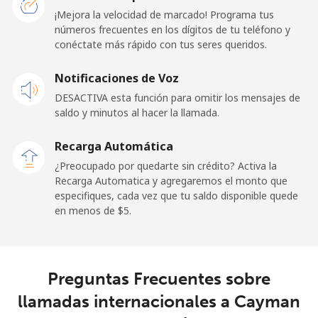
Línea fija
⁦23.5¢⁩
42 min por ⁦$10⁩
-
¡Mejora la velocidad de marcado! Programa tus
números frecuentes en los dígitos de tu teléfono y
conéctate más rápido con tus seres queridos.
Celular
⁦25.5¢⁩
39 min por ⁦$10⁩
⁦15¢⁩
Notificaciones de Voz
Cayman Islands
DESACTIVA esta función para omitir los mensajes de
saldo y minutos al hacer la llamada.
Línea fija
⁦19.9¢⁩
50 min por ⁦$10⁩
-
Recarga Automática
Celular
⁦27.5¢⁩
36 min por ⁦$10⁩
-
¿Preocupado por quedarte sin crédito? Activa la
Recarga Automatica y agregaremos el monto que
Central African Republic
especifiques, cada vez que tu saldo disponible quede
en menos de ⁦$5⁩.
Línea fija
⁦88.5¢⁩
11 min por ⁦$10⁩
-
Celular
⁦73.9¢⁩
13 min por ⁦$10⁩
-
Preguntas Frecuentes sobre
llamadas internacionales a Cayman
Chad