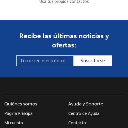
Usa tus propios contactos
Costa Rica
Línea fija
⁦3.5¢⁩
285 min por ⁦$10⁩
-
Celular
⁦8.9¢⁩
112 min por ⁦$10⁩
⁦7¢⁩
Recibe las últimas noticias y
ofertas:
Croatia
Suscribirse
Línea fija
⁦1.5¢⁩
665 min por ⁦$10⁩
-
Celular
⁦3.5¢⁩
285 min por ⁦$10⁩
⁦13¢⁩
Cuba
Quiénes somos
Ayuda y Soporte
Línea fija
⁦77.9¢⁩
12 min por ⁦$10⁩
-
Página Principal
Centro de Ayuda
Celular
⁦79.9¢⁩
12 min por ⁦$10⁩
⁦8¢⁩
Mi cuenta
Contacto