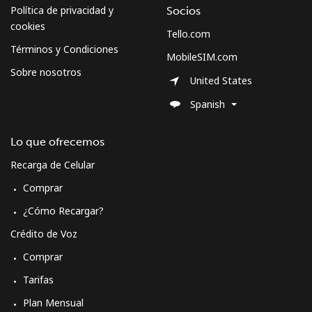
Política de privacidad y
Socios
Curacao
cookies
Tello.com
Términos y Condiciones
Línea fija
⁦21.5¢⁩
46 min por ⁦$10⁩
-
MobileSIM.com
Sobre nosotros
United States
Celular
⁦23.5¢⁩
42 min por ⁦$10⁩
-
Spanish
Cyprus
Lo que ofrecemos
Línea fija
⁦14.5¢⁩
68 min por ⁦$10⁩
-
Recarga de Celular
Comprar
Celular
⁦10.5¢⁩
95 min por ⁦$10⁩
⁦5¢⁩
¿Cómo Recargar?
Czechia
Crédito de Voz
Comprar
Línea fija
⁦2¢⁩
500 min por ⁦$10⁩
-
Tarifas
Plan Mensual
Celular
⁦3.9¢⁩
256 min por ⁦$10⁩
⁦8¢⁩