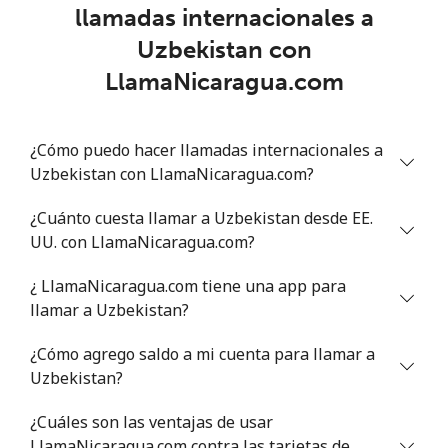
Línea fija
⁦9.5¢⁩
105 min por
-
llamadas internacionales a
⁦$10⁩
Uzbekistan con
Celular
⁦24.9¢⁩
40 min por
⁦5¢⁩
LlamaNicaragua.com
⁦$10⁩
Montevideo
⁦6.5¢⁩
153 min por
-
¿Cómo puedo hacer llamadas internacionales a
⁦$10⁩
Uzbekistan con LlamaNicaragua.com?
Us Virgin Islands
¿Cuánto cuesta llamar a Uzbekistan desde EE.
UU. con LlamaNicaragua.com?
All country
⁦17.5¢⁩
57 min por
-
¿ LlamaNicaragua.com tiene una app para
⁦$10⁩
llamar a Uzbekistan?
Uzbekistan
¿Cómo agrego saldo a mi cuenta para llamar a
Uzbekistan?
Línea fija
⁦16.9¢⁩
59 min por
-
⁦$10⁩
¿Cuáles son las ventajas de usar
LlamaNicaragua.com contra las tarjetas de