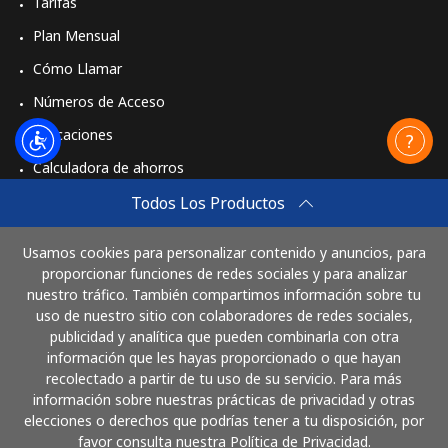
Tarifas
Plan Mensual
Cómo Llamar
Números de Acceso
Aplicaciones
Calculadora de ahorros
Travel eSIM
Todos Los Productos
Comprar
Usamos cookies para personalizar contenido y anuncios, para
Cómo funciona
proporcionar funciones de redes sociales y para analizar
nuestro tráfico. También compartimos información sobre tu
uso de nuestro sitio con colaboradores de redes sociales,
publicidad y analítica que pueden combinarla con otra
Paga con
información que les hayas proporcionado o que hayan
recolectado a partir de tu uso de su servicio. Para más
información sobre nuestras prácticas de privacidad y otras
elecciones o derechos que podrías tener a tu disposición, por
favor consulta nuestra Política de Privacidad.