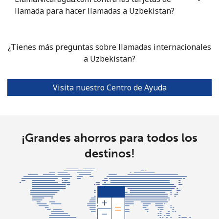
Celular
⁦16.9¢⁩
59 min por
⁦38¢⁩
llamada para hacer llamadas a Uzbekistan?
⁦$10⁩
Tashkent
⁦16.5¢⁩
60 min por
-
¿Tienes más preguntas sobre llamadas internacionales
⁦$10⁩
a Uzbekistan?
Visita nuestro Centro de Ayuda
¡Grandes ahorros para todos los
destinos!