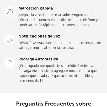
United Kingdom
Marcación Rápida
Línea fija
⁦1.5¢⁩
665 min por
-
¡Mejora la velocidad de marcado! Programa tus
⁦$10⁩
números frecuentes en los dígitos de tu teléfono y
conéctate más rápido con tus seres queridos.
Celular
⁦2.4¢⁩
416 min por
⁦8¢⁩
Notificaciones de Voz
⁦$10⁩
DESACTIVA esta función para omitir los mensajes de
Premium
⁦42.5¢⁩
23 min por
-
saldo y minutos al hacer la llamada.
⁦$10⁩
Recarga Automática
United States
¿Preocupado por quedarte sin crédito? Activa la
Recarga Automatica y agregaremos el monto que
especifiques, cada vez que tu saldo disponible quede
All country
⁦1.5¢⁩
665 min por
-
en menos de ⁦$5⁩.
⁦$10⁩
Uruguay
Preguntas Frecuentes sobre