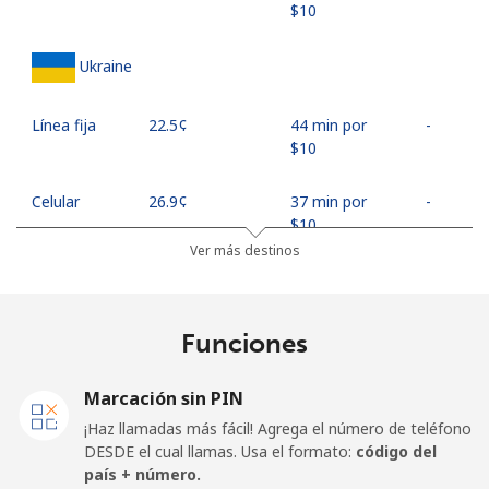
⁦$10⁩
Ukraine
Línea fija
⁦22.5¢⁩
44 min por
-
⁦$10⁩
Celular
⁦26.9¢⁩
37 min por
-
⁦$10⁩
Ver más destinos
United Arab Emirates
Funciones
Línea fija
⁦23.5¢⁩
42 min por
-
⁦$10⁩
Marcación sin PIN
Celular
⁦21.5¢⁩
46 min por
⁦13¢⁩
¡Haz llamadas más fácil! Agrega el número de teléfono
⁦$10⁩
DESDE el cual llamas. Usa el formato:
código del
país + número.