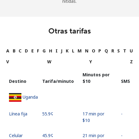
nítidas.
Otras tarifas
A
B
C
D
E
F
G
H
I
J
K
L
M
N
O
P
Q
R
S
T
U
V
W
Y
Z
Minutos por
Destino
Tarifa/minuto
⁦$10⁩
SMS
Uganda
Línea fija
⁦55.9¢⁩
17 min por
-
⁦$10⁩
Celular
⁦45.9¢⁩
21 min por
-