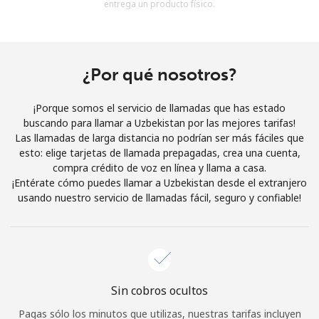
entrega un producto físico.
Al abrir una cuenta en este sitio web, estoy de acuerdo con
estos
Términos y condiciones.
Únete
¿Por qué nosotros?
¡Porque somos el servicio de llamadas que has estado
buscando para llamar a Uzbekistan por las mejores tarifas!
Las llamadas de larga distancia no podrían ser más fáciles que
¡Hola!
esto: elige tarjetas de llamada prepagadas, crea una cuenta,
compra crédito de voz en línea y llama a casa.
¡Entérate cómo puedes llamar a Uzbekistan desde el extranjero
Inicia sesión o
REGÍSTRATE →
usando nuestro servicio de llamadas fácil, seguro y confiable!
Sin cobros ocultos
¿Olvidaste tu contraseña? →
Pagas sólo los minutos que utilizas, nuestras tarifas incluyen