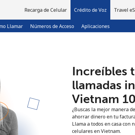
Recarga de Celular
Crédito de Voz
Travel e
mo Llamar
Números de Acceso
Aplicaciones
¡Bienvenido!
Increíbles 
¿Ya tienes una cuenta?
Inicia sesión →
llamadas i
Vietnam ⁦10
Regístrate con
¿Buscas la mejor manera de
ahorrar dinero en tu factura
Llama a todos en casa con nu
celulares en Vietnam.