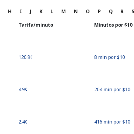
o
G
H
I
J
K
L
M
N
O
P
Q
R
Continuar con
Tarifa/minuto
Minutos por ⁦$10⁩
⁦120.9¢⁩
8 min por ⁦$10⁩
⁦4.9¢⁩
204 min por ⁦$10⁩
⁦2.4¢⁩
416 min por ⁦$10⁩