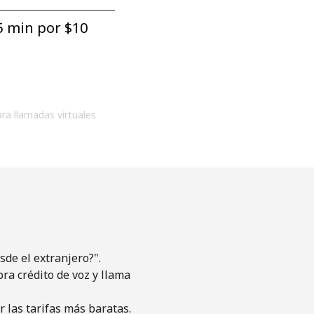
5 min por ⁦$10⁩
ara llamadas virtuales
de el extranjero?".
pra crédito de voz y llama
 las tarifas más baratas.