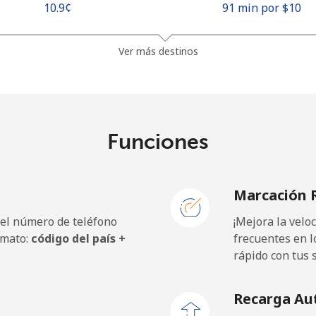
⁦10.9¢⁩
91 min por ⁦$10⁩
⁦4.9¢⁩
204 min por ⁦$10⁩
Ver más destinos
⁦10.5¢⁩
95 min por ⁦$10⁩
Funciones
⁦10.5¢⁩
95 min por ⁦$10⁩
Marcación 
 el número de teléfono
¡Mejora la vel
rmato:
código del país +
frecuentes en l
rápido con tus 
Recarga Au