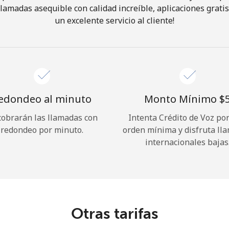
 llamadas asequible con calidad increíble, aplicaciones grati
un excelente servicio al cliente!
¡Hola!
Inicia sesión o
REGÍSTRATE →
edondeo al minuto
Monto Mínimo ⁦$5
cobrarán las llamadas con
Intenta Crédito de Voz po
redondeo por minuto.
orden mínima y disfruta ll
internacionales bajas
¿Olvidaste tu contraseña? →
Iniciar Sesión
Otras tarifas