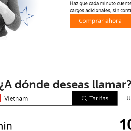
Haz que cada minuto cuente
o
cargos adicionales, sin contr
Comprar ahora
¿A dónde deseas llamar
Tarifas
U
No se ha creado una contraseña
1
Mínimo 8 caracteres
min
Una letra mayúscula y una minúscula