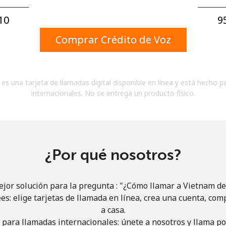
Un número
Un caracter especial
0⁩
9
Comprar Crédito de Voz
es una tarjeta de llamadas digital disponible en línea y está hecho p
internacionales. No se entrega un producto físico.
Mantente en contacto para recibir nuestras mejores
ofertas.
Al abrir una cuenta en este sitio web, estoy de
acuerdo con estos
Términos y condiciones.
¿Por qué nosotros?
Únete
jor solución para la pregunta : "¿Cómo llamar a Vietnam des
ees: elige tarjetas de llamada en línea, crea una cuenta, com
a casa.
 para llamadas internacionales: únete a nosotros y llama por