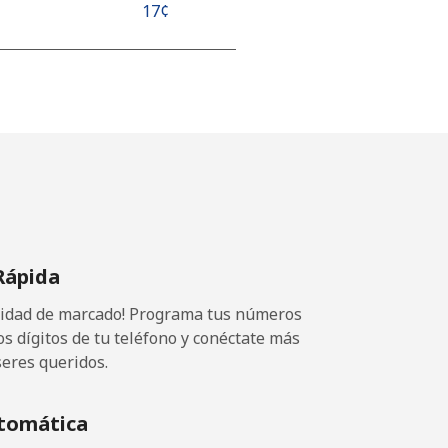
⁦17¢⁩
⁦17¢⁩
-
-
Rápida
ocidad de marcado! Programa tus números
os dígitos de tu teléfono y conéctate más
seres queridos.
tomática