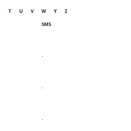
S
T
U
V
W
Y
Z
SMS
-
-
-