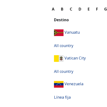
A
B
C
D
E
F
Destino
Vanuatu
All country
Vatican City
All country
Venezuela
Línea fija