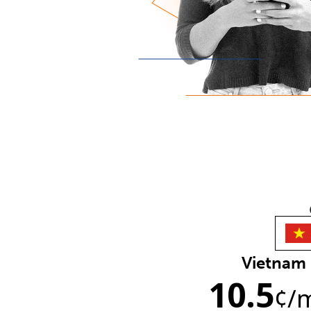
Vietnam
10.5
¢
/