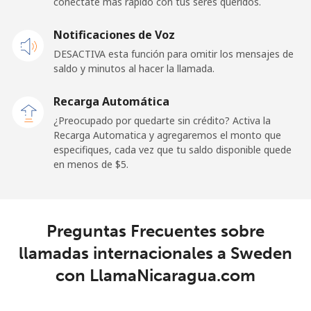
conéctate más rápido con tus seres queridos.
Celular
⁦23.5¢⁩
42 min por ⁦$10⁩
-
Notificaciones de Voz
DESACTIVA esta función para omitir los mensajes de
Sao Tome And Principe
saldo y minutos al hacer la llamada.
All
⁦214.9¢⁩
4 min por ⁦$10⁩
-
Recarga Automática
country
¿Preocupado por quedarte sin crédito? Activa la
Recarga Automatica y agregaremos el monto que
Saudi Arabia
especifiques, cada vez que tu saldo disponible quede
en menos de ⁦$5⁩.
Línea fija
⁦14.9¢⁩
67 min por ⁦$10⁩
-
Celular
⁦22.9¢⁩
43 min por ⁦$10⁩
-
Preguntas Frecuentes sobre
llamadas internacionales a Sweden
Senegal
con LlamaNicaragua.com
Línea fija
⁦46.9¢⁩
21 min por ⁦$10⁩
-