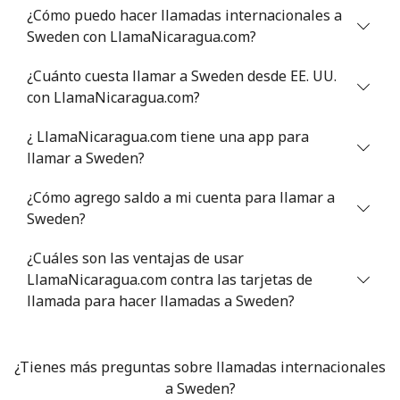
¿Cómo puedo hacer llamadas internacionales a
Celular
⁦40.9¢⁩
24 min por ⁦$10⁩
⁦27¢⁩
Sweden con LlamaNicaragua.com?
Serbia
¿Cuánto cuesta llamar a Sweden desde EE. UU.
con LlamaNicaragua.com?
Línea fija
⁦24.5¢⁩
40 min por ⁦$10⁩
-
¿ LlamaNicaragua.com tiene una app para
Celular
⁦55.5¢⁩
18 min por ⁦$10⁩
-
llamar a Sweden?
¿Cómo agrego saldo a mi cuenta para llamar a
Seychelles
Sweden?
Línea fija
⁦89.5¢⁩
11 min por ⁦$10⁩
-
¿Cuáles son las ventajas de usar
LlamaNicaragua.com contra las tarjetas de
Celular
⁦87.5¢⁩
11 min por ⁦$10⁩
-
llamada para hacer llamadas a Sweden?
Sierra Leone
¿Tienes más preguntas sobre llamadas internacionales
Celular
⁦61.9¢⁩
a Sweden?
16 min por ⁦$10⁩
-