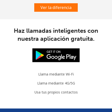
Ver la diferencia
Slovenia
Línea fija
⁦34.5¢⁩
28 min por ⁦$10⁩
-
Haz llamadas inteligentes con
nuestra aplicación gratuita.
Celular
⁦55.5¢⁩
18 min por ⁦$10⁩
-
Solomon Islands
All
⁦163.9¢⁩
6 min por ⁦$10⁩
-
country
Llama mediante Wi-Fi
Somalia
Llama mediante 4G/5G
Usa tus propios contactos
Línea fija
⁦57.5¢⁩
17 min por ⁦$10⁩
-
Celular
⁦53.9¢⁩
18 min por ⁦$10⁩
-