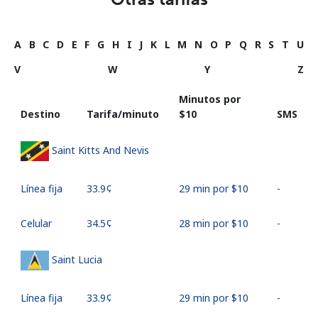
A
B
C
D
E
F
G
H
I
J
K
L
M
N
O
P
Q
R
S
T
U
V
W
Y
Z
Minutos por
Destino
Tarifa/minuto
⁦$10⁩
SMS
Saint Kitts And Nevis
Línea fija
⁦33.9¢⁩
29 min por ⁦$10⁩
-
Celular
⁦34.5¢⁩
28 min por ⁦$10⁩
-
Saint Lucia
Línea fija
⁦33.9¢⁩
29 min por ⁦$10⁩
-