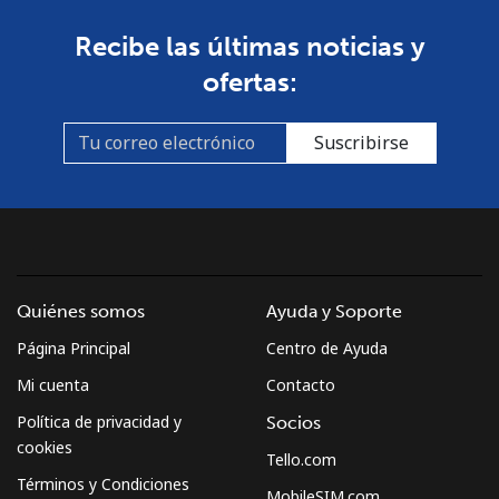
South Africa
Recibe las últimas noticias y
ofertas:
Línea fija
⁦12.5¢⁩
80 min por ⁦$10⁩
-
Suscribirse
Celular
⁦10.5¢⁩
95 min por ⁦$10⁩
⁦7¢⁩
South Korea
Línea fija
⁦4.9¢⁩
204 min por ⁦$10⁩
-
Quiénes somos
Ayuda y Soporte
Celular
⁦3.5¢⁩
285 min por ⁦$10⁩
⁦7¢⁩
Página Principal
Centro de Ayuda
South Sudan
Mi cuenta
Contacto
Política de privacidad y
Socios
Celular
⁦70.5¢⁩
14 min por ⁦$10⁩
-
cookies
Tello.com
Términos y Condiciones
MobileSIM.com