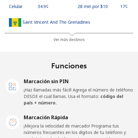
Celular
⁦34.9¢⁩
28 min por ⁦$10⁩
⁦17¢⁩
Saint Vincent And The Grenadines
Línea fija
⁦30.5¢⁩
32 min por ⁦$10⁩
-
Ver más destinos
Celular
⁦33.9¢⁩
29 min por ⁦$10⁩
-
Funciones
Samoa
Marcación sin PIN
Línea fija
⁦127.5¢⁩
7 min por ⁦$10⁩
-
¡Haz llamadas más fácil! Agrega el número de teléfono
DESDE el cual llamas. Usa el formato:
código del
Celular
⁦133.9¢⁩
7 min por ⁦$10⁩
⁦25¢⁩
país + número.
San Marino
Marcación Rápida
¡Mejora la velocidad de marcado! Programa tus
números frecuentes en los dígitos de tu teléfono y
Línea fija
⁦24.5¢⁩
40 min por ⁦$10⁩
-