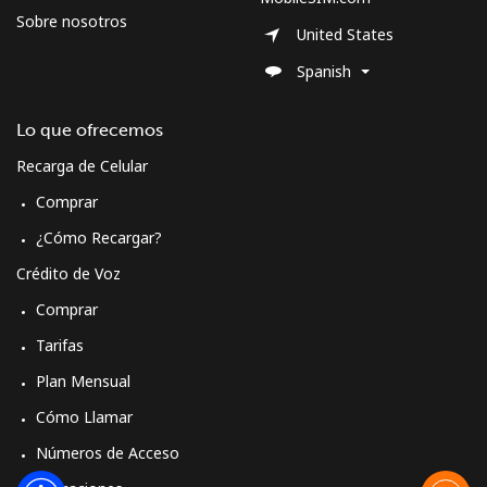
Spain
Sobre nosotros
United States
Línea fija
⁦1.5¢⁩
665 min por ⁦$10⁩
-
Spanish
Celular
⁦1.5¢⁩
665 min por ⁦$10⁩
⁦7¢⁩
Lo que ofrecemos
Recarga de Celular
Sri Lanka
Comprar
Línea fija
⁦28.5¢⁩
35 min por ⁦$10⁩
-
¿Cómo Recargar?
Crédito de Voz
Celular
⁦24.5¢⁩
40 min por ⁦$10⁩
-
Comprar
St Helena
Tarifas
Plan Mensual
All
⁦283.5¢⁩
3 min por ⁦$10⁩
-
Cómo Llamar
country
Números de Acceso
St Pierre And Miquelon