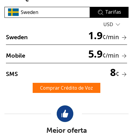
Tarifas
USD
1.9
¢
/min
Sweden
No se ha creado una contraseña
5.9
¢
/min
Mobile
Mínimo 8 caracteres
Una letra mayúscula y una minúscula
8
Un número
¢
SMS
Un caracter especial
Comprar Crédito de Voz
Mantente en contacto para recibir nuestras mejores
ofertas.
Mejor oferta