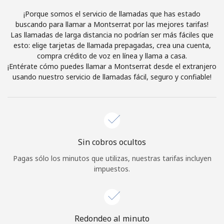
Al abrir una cuenta en este sitio web, estoy de acuerdo con
¡Porque somos el servicio de llamadas que has estado
estos
Términos y condiciones.
buscando para llamar a Montserrat por las mejores tarifas!
Las llamadas de larga distancia no podrían ser más fáciles que
esto: elige tarjetas de llamada prepagadas, crea una cuenta,
Únete
compra crédito de voz en línea y llama a casa.
¡Entérate cómo puedes llamar a Montserrat desde el extranjero
usando nuestro servicio de llamadas fácil, seguro y confiable!
¡Hola!
Inicia sesión o
REGÍSTRATE →
Sin cobros ocultos
Pagas sólo los minutos que utilizas, nuestras tarifas incluyen
impuestos.
¿Olvidaste tu contraseña? →
Redondeo al minuto