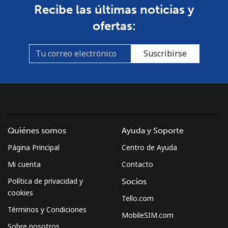
Recibe las últimas noticias y
Línea fija
⁦37.5¢⁩
26 min por
-
ofertas:
⁦$10⁩
Celular
⁦61.9¢⁩
16 min por
-
Suscribirse
⁦$10⁩
Mexico
Línea fija
⁦1.5¢⁩
665 min por
-
⁦$10⁩
Quiénes somos
Ayuda y Soporte
Página Principal
Centro de Ayuda
Celular
⁦1.5¢⁩
665 min por
⁦7¢⁩
⁦$10⁩
Mi cuenta
Contacto
Política de privacidad y
Socios
Micronesia
cookies
Tello.com
Términos y Condiciones
MobileSIM.com
All country
⁦70.9¢⁩
14 min por
-
Sobre nosotros
⁦$10⁩