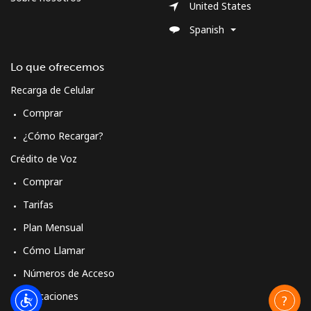
United States
Spanish
Moldova
Lo que ofrecemos
Línea fija
⁦38.9¢⁩
25 min por
-
⁦$10⁩
Recarga de Celular
Comprar
Celular
⁦39.9¢⁩
25 min por
⁦32¢⁩
⁦$10⁩
¿Cómo Recargar?
Crédito de Voz
Monaco
Comprar
Tarifas
Línea fija
⁦42.5¢⁩
23 min por
-
⁦$10⁩
Plan Mensual
Cómo Llamar
Celular
⁦53.5¢⁩
18 min por
⁦10¢⁩
⁦$10⁩
Números de Acceso
Aplicaciones
Mongolia