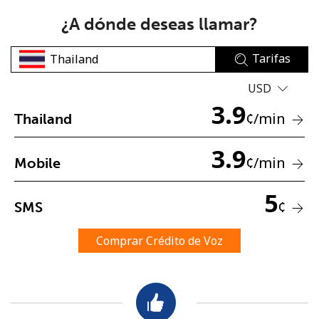
¿A dónde deseas llamar?
Tarifas
USD
3.9
No se ha creado una contraseña
¢
/min
Thailand
Mínimo 8 caracteres
3.9
Una letra mayúscula y una minúscula
¢
/min
Mobile
Un número
Un caracter especial
5
¢
SMS
Comprar Crédito de Voz
Mantente en contacto para recibir nuestras mejores
ofertas.