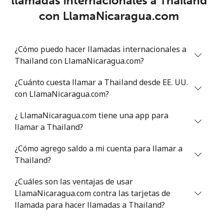
llamadas internacionales a Thailand
Trinidad And Tobago
con LlamaNicaragua.com
Línea fija
⁦7.9¢⁩
126 min por ⁦$10⁩
-
¿Cómo puedo hacer llamadas internacionales a
Celular
⁦22.5¢⁩
44 min por ⁦$10⁩
-
Thailand con LlamaNicaragua.com?
Tunisia
¿Cuánto cuesta llamar a Thailand desde EE. UU.
con LlamaNicaragua.com?
Línea fija
⁦104.5¢⁩
9 min por ⁦$10⁩
-
¿ LlamaNicaragua.com tiene una app para
Celular
⁦103.9¢⁩
9 min por ⁦$10⁩
-
llamar a Thailand?
¿Cómo agrego saldo a mi cuenta para llamar a
Turkey
Thailand?
Línea fija
⁦4.9¢⁩
204 min por ⁦$10⁩
-
¿Cuáles son las ventajas de usar
LlamaNicaragua.com contra las tarjetas de
Celular
⁦29.9¢⁩
33 min por ⁦$10⁩
⁦5¢⁩
llamada para hacer llamadas a Thailand?