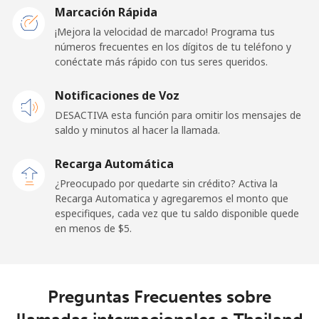
Togo
Marcación Rápida
¡Mejora la velocidad de marcado! Programa tus
números frecuentes en los dígitos de tu teléfono y
Línea fija
⁦42.5¢⁩
23 min por ⁦$10⁩
-
conéctate más rápido con tus seres queridos.
Celular
⁦36.5¢⁩
27 min por ⁦$10⁩
⁦5¢⁩
Notificaciones de Voz
DESACTIVA esta función para omitir los mensajes de
Tokelau
saldo y minutos al hacer la llamada.
All
⁦217.5¢⁩
4 min por ⁦$10⁩
-
Recarga Automática
country
¿Preocupado por quedarte sin crédito? Activa la
Recarga Automatica y agregaremos el monto que
Tonga
especifiques, cada vez que tu saldo disponible quede
en menos de ⁦$5⁩.
Línea fija
⁦128.5¢⁩
7 min por ⁦$10⁩
-
Celular
⁦129.9¢⁩
7 min por ⁦$10⁩
⁦5¢⁩
Preguntas Frecuentes sobre