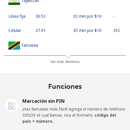
Tajikistan
Línea fija
⁦30.5¢⁩
32 min por ⁦$10⁩
-
Celular
⁦27.9¢⁩
35 min por ⁦$10⁩
⁦35¢⁩
Tanzania
Línea fija
⁦36.5¢⁩
27 min por ⁦$10⁩
-
Ver más destinos
Celular
⁦28.9¢⁩
34 min por ⁦$10⁩
-
Funciones
Thailand
Marcación sin PIN
Línea fija
⁦3.9¢⁩
256 min por ⁦$10⁩
-
¡Haz llamadas más fácil! Agrega el número de teléfono
DESDE el cual llamas. Usa el formato:
código del
Celular
⁦3.9¢⁩
256 min por ⁦$10⁩
⁦5¢⁩
país + número.