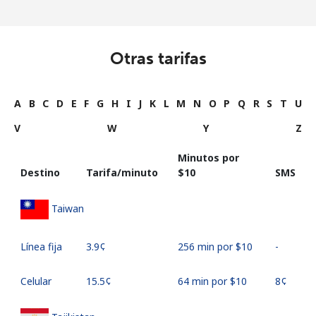
Otras tarifas
A
B
C
D
E
F
G
H
I
J
K
L
M
N
O
P
Q
R
S
T
U
V
W
Y
Z
Minutos por
Destino
Tarifa/minuto
⁦$10⁩
SMS
Taiwan
Línea fija
⁦3.9¢⁩
256 min por ⁦$10⁩
-
Celular
⁦15.5¢⁩
64 min por ⁦$10⁩
⁦8¢⁩