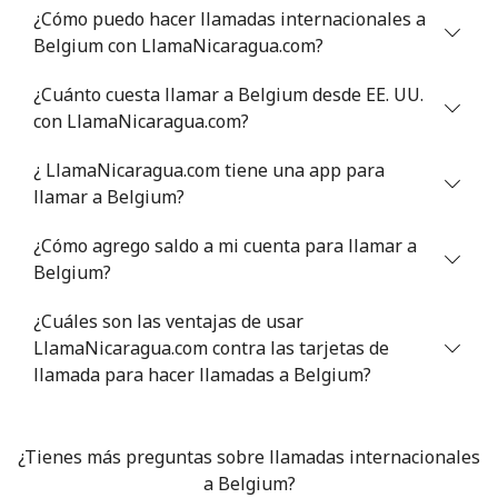
¿Cómo puedo hacer llamadas internacionales a
Celular
⁦55.9¢⁩
17 min por ⁦$10⁩
-
Belgium con LlamaNicaragua.com?
Bermuda
¿Cuánto cuesta llamar a Belgium desde EE. UU.
con LlamaNicaragua.com?
Línea fija
⁦3.5¢⁩
285 min por ⁦$10⁩
-
¿ LlamaNicaragua.com tiene una app para
llamar a Belgium?
Celular
⁦3.5¢⁩
285 min por ⁦$10⁩
⁦16¢⁩
¿Cómo agrego saldo a mi cuenta para llamar a
Bhutan
Belgium?
Línea fija
⁦9.9¢⁩
101 min por ⁦$10⁩
-
¿Cuáles son las ventajas de usar
LlamaNicaragua.com contra las tarjetas de
Celular
llamada para hacer llamadas a Belgium?
⁦9.5¢⁩
105 min por ⁦$10⁩
-
Bolivia
¿Tienes más preguntas sobre llamadas internacionales
a Belgium?
Línea fija
⁦24.5¢⁩
40 min por ⁦$10⁩
-