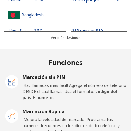
Bangladesh
Línea fija
⁦3.5¢⁩
285 min por ⁦$10⁩
-
Ver más destinos
Celular
⁦2.8¢⁩
357 min por ⁦$10⁩
-
Barbados
Funciones
Línea fija
⁦28.5¢⁩
35 min por ⁦$10⁩
-
Marcación sin PIN
¡Haz llamadas más fácil! Agrega el número de teléfono
Celular
⁦32.5¢⁩
30 min por ⁦$10⁩
-
DESDE el cual llamas. Usa el formato:
código del
país + número.
Belarus
Marcación Rápida
¡Mejora la velocidad de marcado! Programa tus
Línea fija
⁦55.5¢⁩
18 min por ⁦$10⁩
-
números frecuentes en los dígitos de tu teléfono y