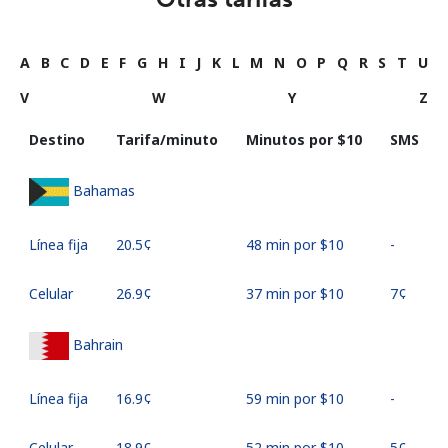
A
B
C
D
E
F
G
H
I
J
K
L
M
N
O
P
Q
R
S
T
U
V
W
Y
Z
Destino
Tarifa/minuto
Minutos por ⁦$10⁩
SMS
Bahamas
Línea fija
⁦20.5¢⁩
48 min por ⁦$10⁩
-
Celular
⁦26.9¢⁩
37 min por ⁦$10⁩
⁦7¢⁩
Bahrain
Línea fija
⁦16.9¢⁩
59 min por ⁦$10⁩
-
Celular
⁦18.9¢⁩
52 min por ⁦$10⁩
⁦5¢⁩