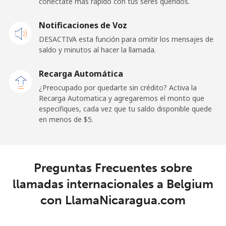
conéctate más rápido con tus seres queridos.
Celular
⁦50.9¢⁩
19 min por ⁦$10⁩
-
Notificaciones de Voz
Belgium
DESACTIVA esta función para omitir los mensajes de
saldo y minutos al hacer la llamada.
Línea fija
⁦2.9¢⁩
344 min por ⁦$10⁩
-
Recarga Automática
Celular
⁦34.5¢⁩
28 min por ⁦$10⁩
⁦11¢⁩
¿Preocupado por quedarte sin crédito? Activa la
Recarga Automatica y agregaremos el monto que
especifiques, cada vez que tu saldo disponible quede
Belize
en menos de ⁦$5⁩.
Línea fija
⁦30.9¢⁩
32 min por ⁦$10⁩
-
Celular
⁦31.5¢⁩
31 min por ⁦$10⁩
⁦14¢⁩
Preguntas Frecuentes sobre
llamadas internacionales a Belgium
Benin
con LlamaNicaragua.com
Línea fija
⁦54.9¢⁩
18 min por ⁦$10⁩
-