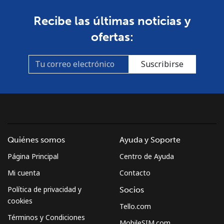
Línea fija
⁦1.5¢⁩
665 min por ⁦$10⁩
-
Recibe las últimas noticias y
ofertas:
Celular
⁦4.5¢⁩
222 min por ⁦$10⁩
⁦35¢⁩
Burkina Faso
Suscribirse
Línea fija
⁦54.5¢⁩
18 min por ⁦$10⁩
-
Celular
⁦47.9¢⁩
20 min por ⁦$10⁩
⁦26¢⁩
Burundi
Quiénes somos
Ayuda y Soporte
Página Principal
Centro de Ayuda
Línea fija
⁦69.5¢⁩
14 min por ⁦$10⁩
-
Mi cuenta
Contacto
Celular
⁦63.5¢⁩
15 min por ⁦$10⁩
-
Política de privacidad y
Socios
cookies
Tello.com
Términos y Condiciones
MobileSIM.com