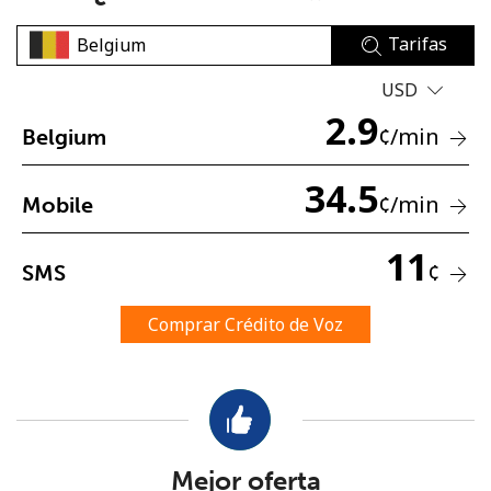
Tarifas
USD
2.9
¢
/min
Belgium
No se ha creado una contraseña
34.5
¢
/min
Mobile
Mínimo 8 caracteres
Una letra mayúscula y una minúscula
11
Un número
¢
SMS
Un caracter especial
Comprar Crédito de Voz
Mantente en contacto para recibir nuestras mejores
ofertas.
Mejor oferta