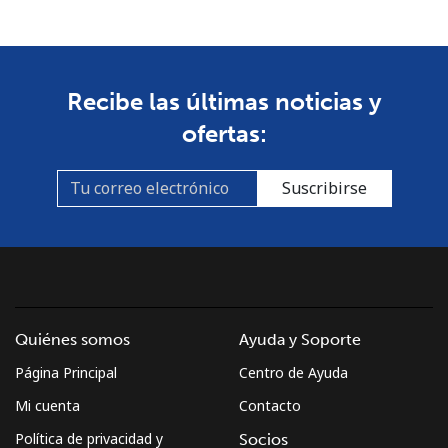
Celular
⁦53.9¢⁩
18 min por ⁦$10⁩
-
South Africa
Recibe las últimas noticias y
ofertas:
Línea fija
⁦12.5¢⁩
80 min por ⁦$10⁩
-
Suscribirse
Celular
⁦10.5¢⁩
95 min por ⁦$10⁩
⁦7¢⁩
South Korea
Línea fija
⁦4.9¢⁩
204 min por ⁦$10⁩
-
Quiénes somos
Ayuda y Soporte
Celular
⁦3.5¢⁩
285 min por ⁦$10⁩
⁦7¢⁩
Página Principal
Centro de Ayuda
South Sudan
Mi cuenta
Contacto
Política de privacidad y
Socios