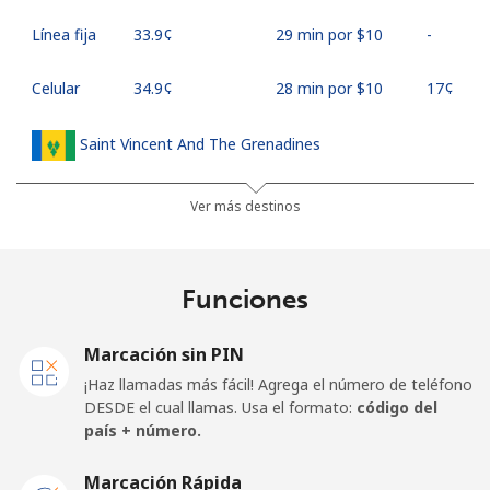
Línea fija
⁦33.9¢⁩
29 min por ⁦$10⁩
-
Celular
⁦34.9¢⁩
28 min por ⁦$10⁩
⁦17¢⁩
Saint Vincent And The Grenadines
Línea fija
⁦30.5¢⁩
32 min por ⁦$10⁩
-
Ver más destinos
Celular
⁦33.9¢⁩
29 min por ⁦$10⁩
-
Funciones
Samoa
Marcación sin PIN
Línea fija
⁦127.5¢⁩
7 min por ⁦$10⁩
-
¡Haz llamadas más fácil! Agrega el número de teléfono
DESDE el cual llamas. Usa el formato:
código del
Celular
⁦133.9¢⁩
7 min por ⁦$10⁩
⁦25¢⁩
país + número.
San Marino
Marcación Rápida