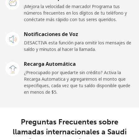
¡Mejora la velocidad de marcado! Programa tus
números frecuentes en los dígitos de tu teléfono y
Línea fija
⁦24.5¢⁩
40 min por ⁦$10⁩
-
conéctate más rápido con tus seres queridos.
Celular
⁦23.5¢⁩
42 min por ⁦$10⁩
-
Notificaciones de Voz
DESACTIVA esta función para omitir los mensajes de
Sao Tome And Principe
saldo y minutos al hacer la llamada.
All
⁦214.9¢⁩
4 min por ⁦$10⁩
-
Recarga Automática
country
¿Preocupado por quedarte sin crédito? Activa la
Recarga Automatica y agregaremos el monto que
Saudi Arabia
especifiques, cada vez que tu saldo disponible quede
en menos de ⁦$5⁩.
Línea fija
⁦14.9¢⁩
67 min por ⁦$10⁩
-
Celular
⁦22.9¢⁩
43 min por ⁦$10⁩
-
Preguntas Frecuentes sobre
llamadas internacionales a Saudi
Senegal