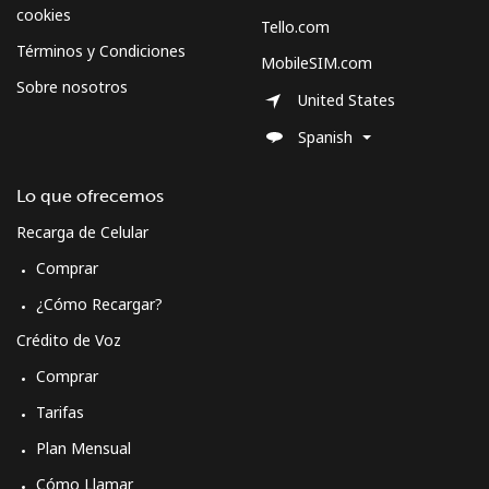
Celular
⁦70.5¢⁩
14 min por ⁦$10⁩
-
cookies
Tello.com
Términos y Condiciones
MobileSIM.com
Spain
Sobre nosotros
United States
Línea fija
⁦1.5¢⁩
665 min por ⁦$10⁩
-
Spanish
Celular
⁦1.5¢⁩
665 min por ⁦$10⁩
⁦7¢⁩
Lo que ofrecemos
Recarga de Celular
Sri Lanka
Comprar
Línea fija
⁦28.5¢⁩
35 min por ⁦$10⁩
-
¿Cómo Recargar?
Crédito de Voz
Celular
⁦24.5¢⁩
40 min por ⁦$10⁩
-
Comprar
St Helena
Tarifas
Plan Mensual
All
⁦283.5¢⁩
3 min por ⁦$10⁩
-
Cómo Llamar
country