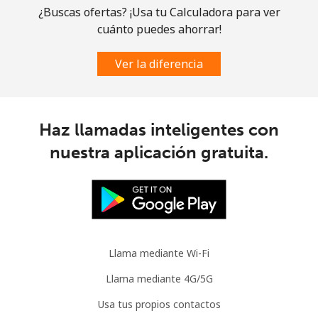
Línea fija
⁦1.5¢⁩
665 min por ⁦$10⁩
-
¿Buscas ofertas? ¡Usa tu Calculadora para ver
cuánto puedes ahorrar!
Celular
⁦3.5¢⁩
285 min por ⁦$10⁩
⁦9¢⁩
Ver la diferencia
Slovenia
Línea fija
⁦34.5¢⁩
28 min por ⁦$10⁩
-
Haz llamadas inteligentes con
nuestra aplicación gratuita.
Celular
⁦55.5¢⁩
18 min por ⁦$10⁩
-
Solomon Islands
All
⁦163.9¢⁩
6 min por ⁦$10⁩
-
country
Llama mediante Wi-Fi
Somalia
Llama mediante 4G/5G
Usa tus propios contactos
Línea fija
⁦57.5¢⁩
17 min por ⁦$10⁩
-