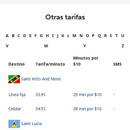
Otras tarifas
A
B
C
D
E
F
G
H
I
J
K
L
M
N
O
P
Q
R
S
T
U
V
W
Y
Z
Minutos por
Destino
Tarifa/minuto
⁦$10⁩
SMS
Saint Kitts And Nevis
Línea fija
⁦33.9¢⁩
29 min por ⁦$10⁩
-
Celular
⁦34.5¢⁩
28 min por ⁦$10⁩
-
Saint Lucia