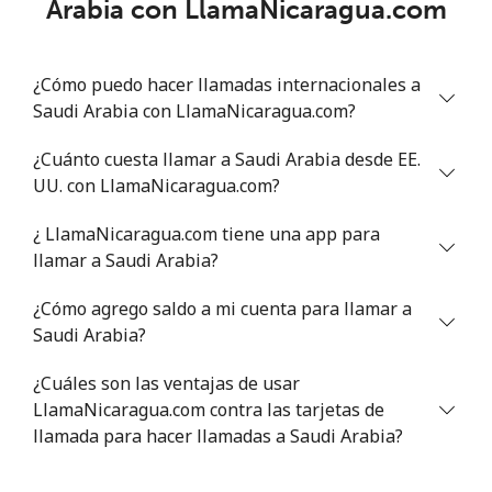
Arabia con LlamaNicaragua.com
Línea fija
⁦46.9¢⁩
21 min por ⁦$10⁩
-
¿Cómo puedo hacer llamadas internacionales a
Celular
⁦40.9¢⁩
24 min por ⁦$10⁩
⁦27¢⁩
Saudi Arabia con LlamaNicaragua.com?
Serbia
¿Cuánto cuesta llamar a Saudi Arabia desde EE.
UU. con LlamaNicaragua.com?
Línea fija
⁦24.5¢⁩
40 min por ⁦$10⁩
-
¿ LlamaNicaragua.com tiene una app para
Celular
⁦55.5¢⁩
18 min por ⁦$10⁩
-
llamar a Saudi Arabia?
¿Cómo agrego saldo a mi cuenta para llamar a
Seychelles
Saudi Arabia?
Línea fija
⁦89.5¢⁩
11 min por ⁦$10⁩
-
¿Cuáles son las ventajas de usar
LlamaNicaragua.com contra las tarjetas de
Celular
⁦87.5¢⁩
11 min por ⁦$10⁩
-
llamada para hacer llamadas a Saudi Arabia?
Sierra Leone