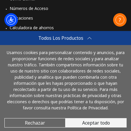
Números de Acceso
St Pierre And Miquelon
Aplicaciones
Calculadora de ahorros
Línea fija
⁦53.9¢⁩
18 min por ⁦$10⁩
-
Travel eSIM
Todos Los Productos
Celular
⁦54.5¢⁩
18 min por ⁦$10⁩
-
Comprar
Usamos cookies para personalizar contenido y anuncios, para
Cómo funciona
proporcionar funciones de redes sociales y para analizar
Sudan
nuestro tráfico. También compartimos información sobre tu
uso de nuestro sitio con colaboradores de redes sociales,
Línea fija
⁦47.9¢⁩
20 min por ⁦$10⁩
-
publicidad y analítica que pueden combinarla con otra
Paga con
información que les hayas proporcionado o que hayan
Celular
⁦44.5¢⁩
22 min por ⁦$10⁩
⁦35¢⁩
recolectado a partir de tu uso de su servicio. Para más
información sobre nuestras prácticas de privacidad y otras
elecciones o derechos que podrías tener a tu disposición, por
Suriname
favor consulta nuestra Política de Privacidad.
Línea fija
⁦44.5¢⁩
22 min por ⁦$10⁩
-
Rechazar
Aceptar todo
© 2026 LlamaNicaragua