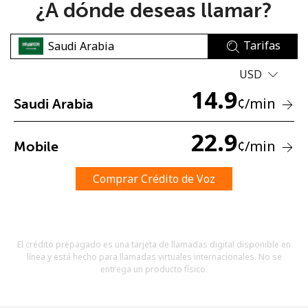
¿A dónde deseas llamar?
Tarifas
USD
14.9
¢
/min
Saudi Arabia
No se ha creado una contraseña
Mínimo 8 caracteres
22.9
¢
/min
Mobile
Una letra mayúscula y una minúscula
Un número
Un caracter especial
Comprar Crédito de Voz
El crédito prepagado es una tarjeta de llamadas digital disponible en
línea y está hecho para llamadas virtuales internacionales. No se
entrega un producto físico.
Mantente en contacto para recibir nuestras mejores
ofertas.