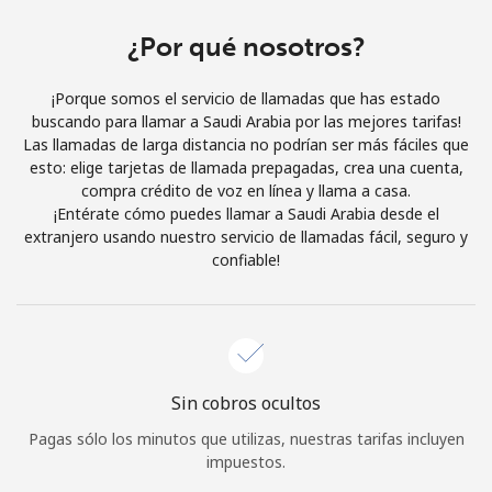
Al abrir una cuenta en este sitio web, estoy de acuerdo con
estos
Términos y condiciones.
¿Por qué nosotros?
¡Porque somos el servicio de llamadas que has estado
Únete
buscando para llamar a Saudi Arabia por las mejores tarifas!
Las llamadas de larga distancia no podrían ser más fáciles que
esto: elige tarjetas de llamada prepagadas, crea una cuenta,
compra crédito de voz en línea y llama a casa.
¡Entérate cómo puedes llamar a Saudi Arabia desde el
¡Hola!
extranjero usando nuestro servicio de llamadas fácil, seguro y
confiable!
Inicia sesión o
REGÍSTRATE →
Sin cobros ocultos
Pagas sólo los minutos que utilizas, nuestras tarifas incluyen
¿Olvidaste tu contraseña? →
impuestos.