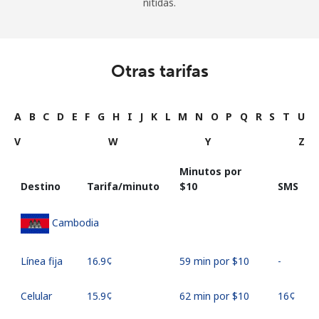
nítidas.
Otras tarifas
A
B
C
D
E
F
G
H
I
J
K
L
M
N
O
P
Q
R
S
T
U
V
W
Y
Z
Minutos por
Destino
Tarifa/minuto
⁦$10⁩
SMS
Cambodia
Línea fija
⁦16.9¢⁩
59 min por ⁦$10⁩
-
Celular
⁦15.9¢⁩
62 min por ⁦$10⁩
⁦16¢⁩