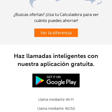
Comoros
¿Buscas ofertas? ¡Usa tu Calculadora para ver
cuánto puedes ahorrar!
Línea fija
⁦76.9¢⁩
13 min por ⁦$10⁩
-
Ver la diferencia
Celular
⁦78.5¢⁩
12 min por ⁦$10⁩
⁦5¢⁩
Congo
Haz llamadas inteligentes con
Línea fija
⁦80.9¢⁩
12 min por ⁦$10⁩
-
nuestra aplicación gratuita.
Celular
⁦74.9¢⁩
13 min por ⁦$10⁩
⁦13¢⁩
Cook Islands
Llama mediante Wi-Fi
Línea fija
⁦137.9¢⁩
7 min por ⁦$10⁩
-
Llama mediante 4G/5G