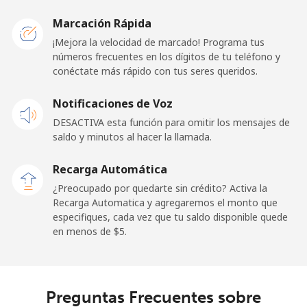
Caribbean Netherlands
Marcación Rápida
Línea fija
⁦23.5¢⁩
42 min por ⁦$10⁩
-
¡Mejora la velocidad de marcado! Programa tus
números frecuentes en los dígitos de tu teléfono y
conéctate más rápido con tus seres queridos.
Celular
⁦25.5¢⁩
39 min por ⁦$10⁩
⁦15¢⁩
Notificaciones de Voz
Cayman Islands
DESACTIVA esta función para omitir los mensajes de
saldo y minutos al hacer la llamada.
Línea fija
⁦19.9¢⁩
50 min por ⁦$10⁩
-
Recarga Automática
Celular
⁦27.5¢⁩
36 min por ⁦$10⁩
-
¿Preocupado por quedarte sin crédito? Activa la
Recarga Automatica y agregaremos el monto que
Central African Republic
especifiques, cada vez que tu saldo disponible quede
en menos de ⁦$5⁩.
Línea fija
⁦88.5¢⁩
11 min por ⁦$10⁩
-
Celular
⁦73.9¢⁩
13 min por ⁦$10⁩
-
Preguntas Frecuentes sobre