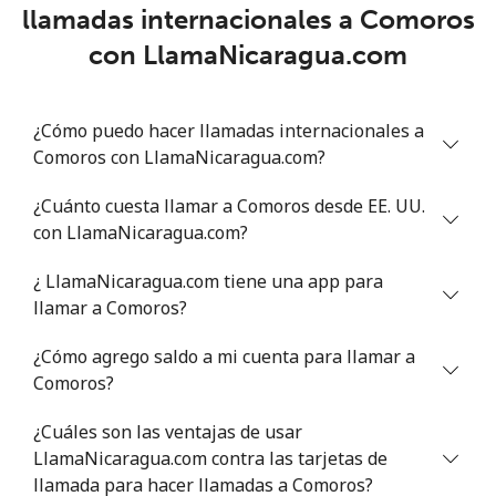
llamadas internacionales a Comoros
Chad
con LlamaNicaragua.com
Línea fija
⁦78.9¢⁩
12 min por ⁦$10⁩
-
¿Cómo puedo hacer llamadas internacionales a
Celular
⁦71.5¢⁩
13 min por ⁦$10⁩
⁦16¢⁩
Comoros con LlamaNicaragua.com?
Chile
¿Cuánto cuesta llamar a Comoros desde EE. UU.
con LlamaNicaragua.com?
Línea fija
⁦4.5¢⁩
222 min por ⁦$10⁩
-
¿ LlamaNicaragua.com tiene una app para
Celular
⁦1.6¢⁩
625 min por ⁦$10⁩
⁦8¢⁩
llamar a Comoros?
¿Cómo agrego saldo a mi cuenta para llamar a
Santiago
⁦1.7¢⁩
588 min por ⁦$10⁩
-
Comoros?
China
¿Cuáles son las ventajas de usar
LlamaNicaragua.com contra las tarjetas de
Línea fija
⁦4.9¢⁩
204 min por ⁦$10⁩
-
llamada para hacer llamadas a Comoros?