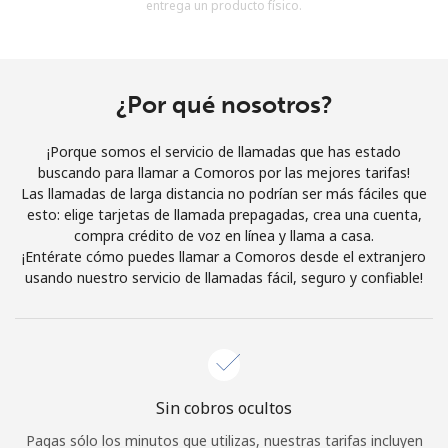
entrega un producto físico.
Al abrir una cuenta en este sitio web, estoy de acuerdo con
estos
Términos y condiciones.
Únete
¿Por qué nosotros?
¡Porque somos el servicio de llamadas que has estado
buscando para llamar a Comoros por las mejores tarifas!
Las llamadas de larga distancia no podrían ser más fáciles que
¡Hola!
esto: elige tarjetas de llamada prepagadas, crea una cuenta,
compra crédito de voz en línea y llama a casa.
¡Entérate cómo puedes llamar a Comoros desde el extranjero
Inicia sesión o
REGÍSTRATE →
usando nuestro servicio de llamadas fácil, seguro y confiable!
Sin cobros ocultos
¿Olvidaste tu contraseña? →
Pagas sólo los minutos que utilizas, nuestras tarifas incluyen