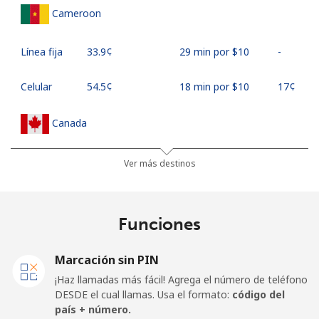
Cameroon
Línea fija
⁦33.9¢⁩
29 min por ⁦$10⁩
-
Celular
⁦54.5¢⁩
18 min por ⁦$10⁩
⁦17¢⁩
Canada
All
⁦1.5¢⁩
665 min por ⁦$10⁩
⁦15¢⁩
Ver más destinos
country
Cape Verde
Funciones
Línea fija
⁦33.9¢⁩
29 min por ⁦$10⁩
-
Marcación sin PIN
¡Haz llamadas más fácil! Agrega el número de teléfono
Celular
⁦39.5¢⁩
25 min por ⁦$10⁩
⁦16¢⁩
DESDE el cual llamas. Usa el formato:
código del
país + número.