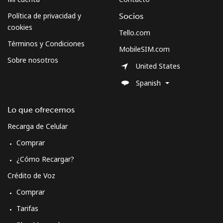
Celular
⁦79.9¢⁩
12 min por ⁦$10⁩
⁦8¢⁩
Política de privacidad y
Socios
cookies
Tello.com
Curacao
Términos y Condiciones
MobileSIM.com
Sobre nosotros
Línea fija
⁦21.5¢⁩
46 min por ⁦$10⁩
-
United States
Spanish
Celular
⁦23.5¢⁩
42 min por ⁦$10⁩
-
Lo que ofrecemos
Cyprus
Recarga de Celular
Línea fija
⁦14.5¢⁩
68 min por ⁦$10⁩
-
Comprar
¿Cómo Recargar?
Celular
⁦10.5¢⁩
95 min por ⁦$10⁩
⁦5¢⁩
Crédito de Voz
Czechia
Comprar
Tarifas
Línea fija
⁦2¢⁩
500 min por ⁦$10⁩
-