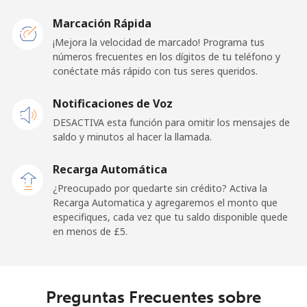
Caribbean Netherlands
Marcación Rápida
Línea fija
⁦18.9p⁩
52 min por ⁦£10⁩
-
¡Mejora la velocidad de marcado! Programa tus
números frecuentes en los dígitos de tu teléfono y
conéctate más rápido con tus seres queridos.
Celular
⁦19.9p⁩
50 min por ⁦£10⁩
⁦12p⁩
Notificaciones de Voz
Cayman Islands
DESACTIVA esta función para omitir los mensajes de
saldo y minutos al hacer la llamada.
Línea fija
⁦16.5p⁩
60 min por ⁦£10⁩
-
Recarga Automática
Celular
⁦22.9p⁩
43 min por ⁦£10⁩
-
¿Preocupado por quedarte sin crédito? Activa la
Recarga Automatica y agregaremos el monto que
Central African Republic
especifiques, cada vez que tu saldo disponible quede
en menos de ⁦£5⁩.
Línea fija
⁦67.9p⁩
14 min por ⁦£10⁩
-
Celular
⁦56.9p⁩
17 min por ⁦£10⁩
-
Preguntas Frecuentes sobre