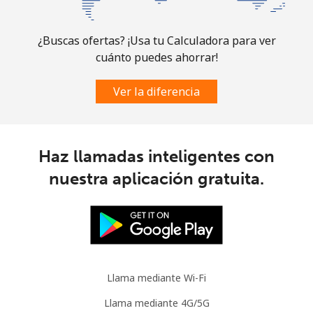
Comoros
¿Buscas ofertas? ¡Usa tu Calculadora para ver
cuánto puedes ahorrar!
Línea fija
⁦59.5p⁩
16 min por ⁦£10⁩
-
Ver la diferencia
Celular
⁦60.5p⁩
16 min por ⁦£10⁩
⁦5p⁩
Congo
Haz llamadas inteligentes con
Línea fija
⁦62.5p⁩
16 min por ⁦£10⁩
-
nuestra aplicación gratuita.
Celular
⁦57.9p⁩
17 min por ⁦£10⁩
⁦11p⁩
Cook Islands
Llama mediante Wi-Fi
Línea fija
⁦106.5p⁩
9 min por ⁦£10⁩
-
Llama mediante 4G/5G