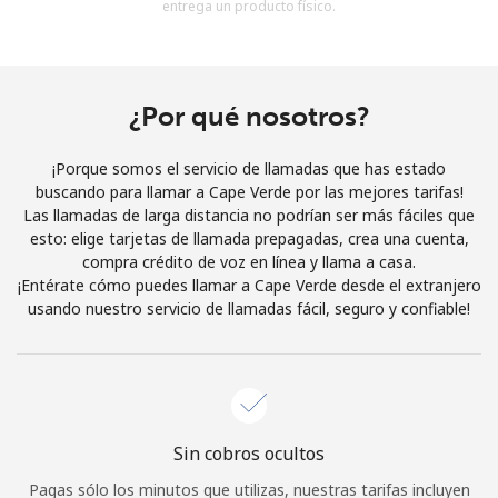
entrega un producto físico.
Al abrir una cuenta en este sitio web, estoy de acuerdo con
estos
Términos y condiciones.
Únete
¿Por qué nosotros?
¡Porque somos el servicio de llamadas que has estado
buscando para llamar a Cape Verde por las mejores tarifas!
Las llamadas de larga distancia no podrían ser más fáciles que
¡Hola!
esto: elige tarjetas de llamada prepagadas, crea una cuenta,
compra crédito de voz en línea y llama a casa.
¡Entérate cómo puedes llamar a Cape Verde desde el extranjero
Inicia sesión o
REGÍSTRATE →
usando nuestro servicio de llamadas fácil, seguro y confiable!
Sin cobros ocultos
¿Olvidaste tu contraseña? →
Pagas sólo los minutos que utilizas, nuestras tarifas incluyen