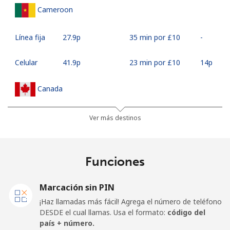
Cameroon
Línea fija
⁦27.9p⁩
35 min por ⁦£10⁩
-
Celular
⁦41.9p⁩
23 min por ⁦£10⁩
⁦14p⁩
Canada
All
⁦1.5p⁩
665 min por ⁦£10⁩
⁦12p⁩
Ver más destinos
country
Cape Verde
Funciones
Línea fija
⁦27.9p⁩
35 min por ⁦£10⁩
-
Marcación sin PIN
¡Haz llamadas más fácil! Agrega el número de teléfono
Celular
⁦32.5p⁩
30 min por ⁦£10⁩
⁦13p⁩
DESDE el cual llamas. Usa el formato:
código del
país + número.