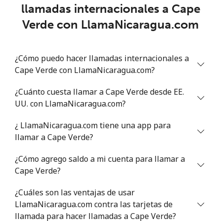
llamadas internacionales a Cape
Chad
Verde con LlamaNicaragua.com
Línea fija
⁦60.9p⁩
16 min por ⁦£10⁩
-
¿Cómo puedo hacer llamadas internacionales a
Celular
⁦55.5p⁩
18 min por ⁦£10⁩
⁦13p⁩
Cape Verde con LlamaNicaragua.com?
Chile
¿Cuánto cuesta llamar a Cape Verde desde EE.
UU. con LlamaNicaragua.com?
Línea fija
⁦3.5p⁩
285 min por ⁦£10⁩
-
¿ LlamaNicaragua.com tiene una app para
Celular
⁦1.5p⁩
665 min por ⁦£10⁩
⁦7p⁩
llamar a Cape Verde?
¿Cómo agrego saldo a mi cuenta para llamar a
Santiago
⁦1.5p⁩
665 min por ⁦£10⁩
-
Cape Verde?
China
¿Cuáles son las ventajas de usar
LlamaNicaragua.com contra las tarjetas de
Línea fija
⁦4.5p⁩
222 min por ⁦£10⁩
-
llamada para hacer llamadas a Cape Verde?