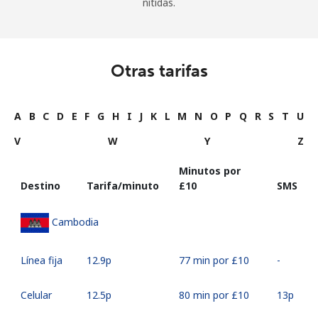
nítidas.
Otras tarifas
A
B
C
D
E
F
G
H
I
J
K
L
M
N
O
P
Q
R
S
T
U
V
W
Y
Z
Minutos por
Destino
Tarifa/minuto
⁦£10⁩
SMS
Cambodia
Línea fija
⁦12.9p⁩
77 min por ⁦£10⁩
-
Celular
⁦12.5p⁩
80 min por ⁦£10⁩
⁦13p⁩