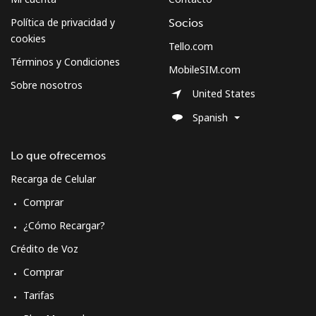
Celular
⁦61.9p⁩
16 min por ⁦£10⁩
⁦7p⁩
Política de privacidad y
Socios
cookies
Tello.com
Curacao
Términos y Condiciones
MobileSIM.com
Sobre nosotros
Línea fija
⁦17.5p⁩
57 min por ⁦£10⁩
-
United States
Spanish
Celular
⁦19.5p⁩
51 min por ⁦£10⁩
-
Lo que ofrecemos
Cyprus
Recarga de Celular
Línea fija
⁦11.5p⁩
86 min por ⁦£10⁩
-
Comprar
¿Cómo Recargar?
Celular
⁦7.9p⁩
126 min por ⁦£10⁩
⁦4p⁩
Crédito de Voz
Czechia
Comprar
Tarifas
Línea fija
⁦1.7p⁩
588 min por ⁦£10⁩
-