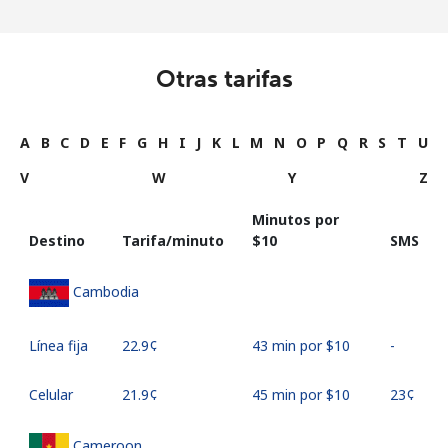
Otras tarifas
A
B
C
D
E
F
G
H
I
J
K
L
M
N
O
P
Q
R
S
T
U
V
W
Y
Z
Minutos por
Destino
Tarifa/minuto
⁦$10⁩
SMS
Cambodia
Línea fija
⁦22.9¢⁩
43 min por ⁦$10⁩
-
Celular
⁦21.9¢⁩
45 min por ⁦$10⁩
⁦23¢⁩
Cameroon