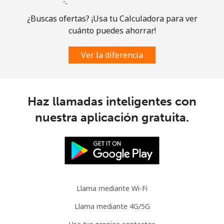
Comoros
¿Buscas ofertas? ¡Usa tu Calculadora para ver
cuánto puedes ahorrar!
Línea fija
⁦111.9¢⁩
8 min por ⁦$10⁩
-
Ver la diferencia
Celular
⁦113.9¢⁩
8 min por ⁦$10⁩
⁦8¢⁩
Congo
Haz llamadas inteligentes con
Línea fija
⁦117.9¢⁩
8 min por ⁦$10⁩
-
nuestra aplicación gratuita.
Celular
⁦108.9¢⁩
9 min por ⁦$10⁩
⁦19¢⁩
Cook Islands
Llama mediante Wi-Fi
Línea fija
⁦200.5¢⁩
4 min por ⁦$10⁩
-
Llama mediante 4G/5G
Celular
⁦200.5¢⁩
4 min por ⁦$10⁩
⁦8¢⁩