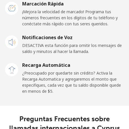
Marcación Rápida
Línea fija
⁦31.5¢⁩
31 min por ⁦$10⁩
-
¡Mejora la velocidad de marcado! Programa tus
números frecuentes en los dígitos de tu teléfono y
conéctate más rápido con tus seres queridos.
Celular
⁦34.5¢⁩
28 min por ⁦$10⁩
⁦22¢⁩
Notificaciones de Voz
Cayman Islands
DESACTIVA esta función para omitir los mensajes de
saldo y minutos al hacer la llamada.
Línea fija
⁦26.9¢⁩
37 min por ⁦$10⁩
-
Recarga Automática
Celular
⁦37.5¢⁩
26 min por ⁦$10⁩
-
¿Preocupado por quedarte sin crédito? Activa la
Recarga Automatica y agregaremos el monto que
Central African Republic
especifiques, cada vez que tu saldo disponible quede
en menos de ⁦$5⁩.
Línea fija
⁦128.5¢⁩
7 min por ⁦$10⁩
-
Celular
⁦107.5¢⁩
9 min por ⁦$10⁩
-
Preguntas Frecuentes sobre
llamadas internacionales a Cyprus
Chad