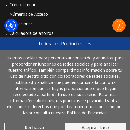
Celular
⁦4.9¢⁩
204 min por ⁦$10⁩
⁦12¢⁩
Cómo Llamar
Números de Acceso
Aplicaciones
Calculadora de ahorros
Travel eSIM
Todos Los Productos
Comprar
Usamos cookies para personalizar contenido y anuncios, para
Cómo funciona
proporcionar funciones de redes sociales y para analizar
nuestro tráfico. También compartimos información sobre tu
uso de nuestro sitio con colaboradores de redes sociales,
publicidad y analítica que pueden combinarla con otra
Paga con
información que les hayas proporcionado o que hayan
recolectado a partir de tu uso de su servicio. Para más
información sobre nuestras prácticas de privacidad y otras
elecciones o derechos que podrías tener a tu disposición, por
favor consulta nuestra Política de Privacidad.
Rechazar
Aceptar todo
© 2026 LlamaNicaragua