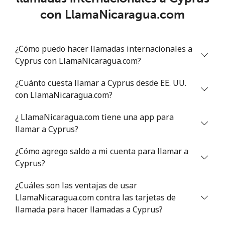
con LlamaNicaragua.com
Línea fija
⁦115.5¢⁩
8 min por ⁦$10⁩
-
¿Cómo puedo hacer llamadas internacionales a
Celular
⁦103.9¢⁩
9 min por ⁦$10⁩
⁦23¢⁩
Cyprus con LlamaNicaragua.com?
Chile
¿Cuánto cuesta llamar a Cyprus desde EE. UU.
con LlamaNicaragua.com?
Línea fija
⁦5.5¢⁩
181 min por ⁦$10⁩
-
¿ LlamaNicaragua.com tiene una app para
Celular
⁦2¢⁩
500 min por ⁦$10⁩
⁦12¢⁩
llamar a Cyprus?
¿Cómo agrego saldo a mi cuenta para llamar a
Santiago
⁦2.2¢⁩
454 min por ⁦$10⁩
-
Cyprus?
China
¿Cuáles son las ventajas de usar
LlamaNicaragua.com contra las tarjetas de
Línea fija
⁦6.9¢⁩
144 min por ⁦$10⁩
-
llamada para hacer llamadas a Cyprus?