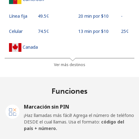
Línea fija
⁦49.5¢⁩
20 min por ⁦$10⁩
-
Celular
⁦74.5¢⁩
13 min por ⁦$10⁩
⁦25¢⁩
Canada
All
⁦1.5¢⁩
665 min por ⁦$10⁩
⁦22¢⁩
Ver más destinos
country
Cape Verde
Funciones
Línea fija
⁦49.5¢⁩
20 min por ⁦$10⁩
-
Marcación sin PIN
¡Haz llamadas más fácil! Agrega el número de teléfono
Celular
⁦53.9¢⁩
18 min por ⁦$10⁩
⁦23¢⁩
DESDE el cual llamas. Usa el formato:
código del
país + número.
Caribbean Netherlands