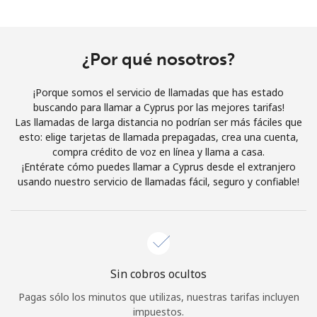
Al abrir una cuenta en este sitio web, estoy de acuerdo con
estos
Términos y condiciones.
¿Por qué nosotros?
Únete
¡Porque somos el servicio de llamadas que has estado
buscando para llamar a Cyprus por las mejores tarifas!
Las llamadas de larga distancia no podrían ser más fáciles que
esto: elige tarjetas de llamada prepagadas, crea una cuenta,
¡Hola!
compra crédito de voz en línea y llama a casa.
¡Entérate cómo puedes llamar a Cyprus desde el extranjero
usando nuestro servicio de llamadas fácil, seguro y confiable!
Inicia sesión o
REGÍSTRATE →
Sin cobros ocultos
¿Olvidaste tu contraseña? →
Pagas sólo los minutos que utilizas, nuestras tarifas incluyen
impuestos.