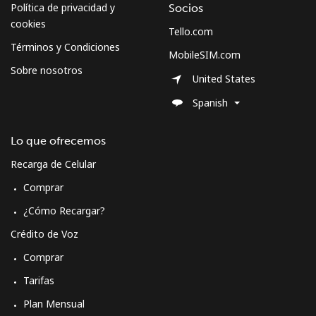
Política de privacidad y
Socios
cookies
Tello.com
Curacao
Términos y Condiciones
MobileSIM.com
Sobre nosotros
Línea fija
⁦29.5¢⁩
33 min por ⁦$10⁩
-
United States
Spanish
Celular
⁦31.9¢⁩
31 min por ⁦$10⁩
-
Lo que ofrecemos
Cyprus
Recarga de Celular
Línea fija
⁦19.9¢⁩
50 min por ⁦$10⁩
-
Comprar
¿Cómo Recargar?
Celular
⁦13.9¢⁩
71 min por ⁦$10⁩
⁦8¢⁩
Crédito de Voz
Czechia
Comprar
Tarifas
Línea fija
⁦2.6¢⁩
384 min por ⁦$10⁩
-
Plan Mensual