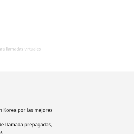
ara llamadas virtuales
h Korea por las mejores
s de llamada prepagadas,
a.