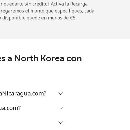
 quedarte sin crédito? Activa la Recarga
gregaremos el monto que especifiques, cada
-
o disponible quede en menos de ⁦€5⁩.
⁦11¢⁩
es a North Korea con
-
⁦24¢⁩
maNicaragua.com?
-
gua.com?
⁦28¢⁩