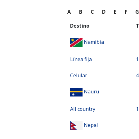
A
B
C
D
E
F
Destino
T
Namibia
Línea fija
⁦
Celular
⁦4
Nauru
All country
⁦
Nepal