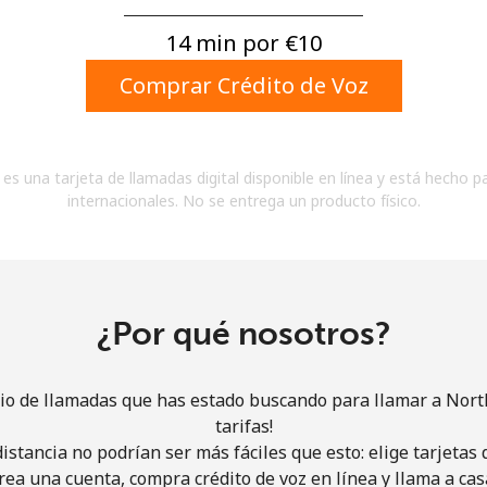
Un número
Un caracter especial
14 min por ⁦€10⁩
Comprar Crédito de Voz
es una tarjeta de llamadas digital disponible en línea y está hecho p
internacionales. No se entrega un producto físico.
Mantente en contacto para recibir nuestras mejores
ofertas.
Al abrir una cuenta en este sitio web, estoy de
acuerdo con estos
Términos y condiciones.
¿Por qué nosotros?
Únete
cio de llamadas que has estado buscando para llamar a Nort
tarifas!
istancia no podrían ser más fáciles que esto: elige tarjeta
rea una cuenta, compra crédito de voz en línea y llama a cas