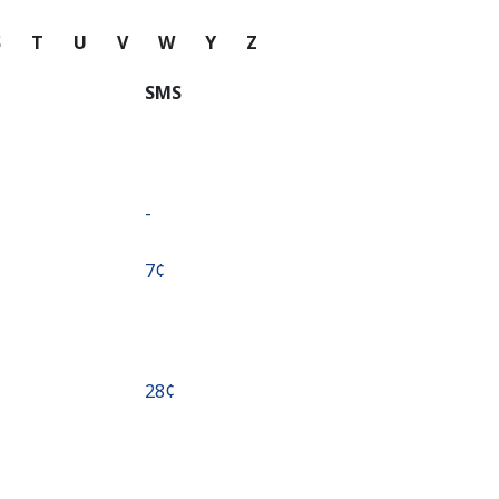
S
T
U
V
W
Y
Z
SMS
-
⁦7¢⁩
⁦28¢⁩