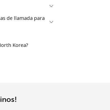
tas de llamada para
-
⁦31¢⁩
North Korea?
-
-
inos!