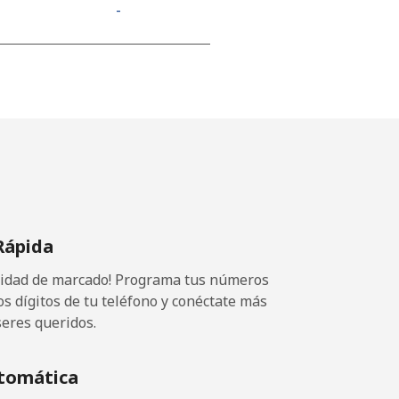
-
-
-
⁦12¢⁩
Rápida
ocidad de marcado! Programa tus números
-
os dígitos de tu teléfono y conéctate más
seres queridos.
⁦10¢⁩
tomática