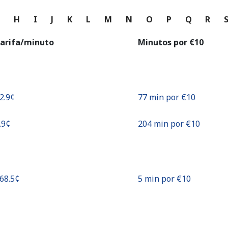
o
G
H
I
J
K
L
M
N
O
P
Q
R
Continuar con
arifa/minuto
Minutos por ⁦€10⁩
12.9¢⁩
77 min por ⁦€10⁩
.9¢⁩
204 min por ⁦€10⁩
168.5¢⁩
5 min por ⁦€10⁩