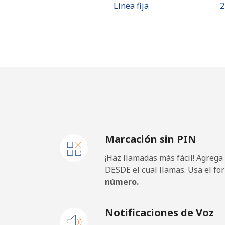
Línea fija
⁦
Celular
⁦
Netherlands
Línea fija
⁦1
Celular
⁦
Marcación sin PIN
New Caledonia
¡Haz llamadas más fácil! Agrega
Línea fija
⁦
DESDE el cual llamas. Usa el fo
número.
Celular
⁦
Notificaciones de Voz
New Zealand