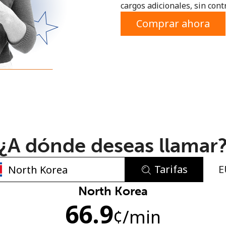
cargos adicionales, sin contr
o
Comprar ahora
¿A dónde deseas llamar
Tarifas
E
No se ha creado una contraseña
North Korea
66.9
Mínimo 8 caracteres
¢
/min
Una letra mayúscula y una minúscula