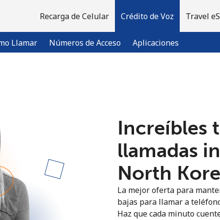
Recarga de Celular
Crédito de Voz
Travel e
mo Llamar
Números de Acceso
Aplicaciones
¡Bienvenido!
Increíbles 
¿Ya tienes una cuenta?
Inicia sesión →
llamadas i
Regístrate con
North Korea
La mejor oferta para manten
bajas para llamar a teléfono
Haz que cada minuto cuente