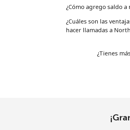
Nigeria
¿Cómo agrego saldo a 
¿Cuáles son las ventaj
Línea fija
⁦
hacer llamadas a Nort
Celular
⁦
Niue
¿Tienes más
All country
⁦
Norfolk Island
All country
⁦
North Korea
¡Gra