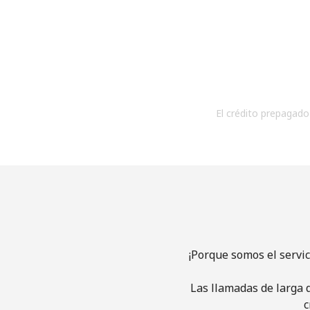
El crédito prepagado 
¡Porque somos el servi
Las llamadas de larga d
c