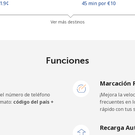
21.9¢⁩
45 min por ⁦€10⁩
24.5¢⁩
40 min por ⁦€10⁩
Ver más destinos
.5¢⁩
665 min por ⁦€10⁩
Funciones
19.9¢⁩
50 min por ⁦€10⁩
Marcación 
 el número de teléfono
¡Mejora la vel
40.9¢⁩
24 min por ⁦€10⁩
rmato:
código del país +
frecuentes en l
rápido con tus 
44.5¢⁩
22 min por ⁦€10⁩
Recarga Au