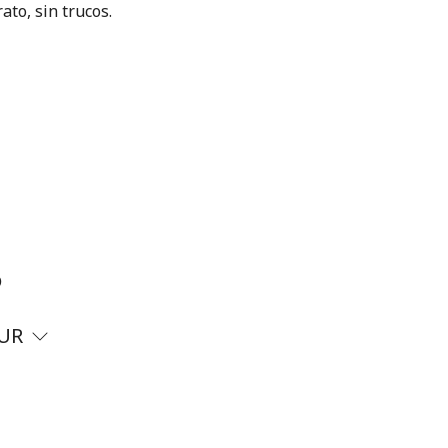
ato, sin trucos.
?
UR