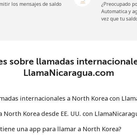
itir los mensajes de saldo
¿Preocupado por
Automatica y a
.4¢⁩
416 min por ⁦€10⁩
vez que tu sald
.5¢⁩
153 min por ⁦€10⁩
s sobre llamadas internacional
12.5¢⁩
80 min por ⁦€10⁩
LlamaNicaragua.com
23.5¢⁩
42 min por ⁦€10⁩
madas internacionales a North Korea con Lla
48.9¢⁩
20 min por ⁦€10⁩
 a North Korea desde EE. UU. con LlamaNicara
43.5¢⁩
22 min por ⁦€10⁩
tiene una app para llamar a North Korea?