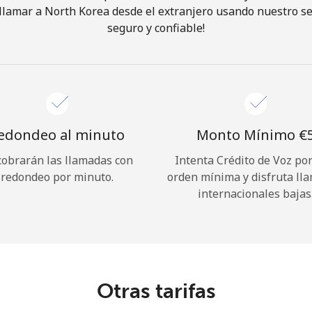
lamar a North Korea desde el extranjero usando nuestro ser
seguro y confiable!
¡Hola!
Inicia sesión o
REGÍSTRATE →
edondeo al minuto
Monto Mínimo ⁦€5
cobrarán las llamadas con
Intenta Crédito de Voz po
redondeo por minuto.
orden mínima y disfruta ll
internacionales bajas
¿Olvidaste tu contraseña? →
Iniciar Sesión
Otras tarifas