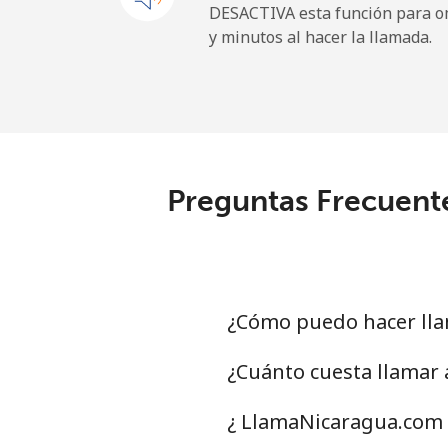
DESACTIVA esta función para om
y minutos al hacer la llamada.
Línea fija
⁦2
Celular
⁦6
Nicaragua
Preguntas Frecuente
Línea fija
⁦
Celular
⁦
Niger
¿Cómo puedo hacer lla
Línea fija
⁦
¿Cuánto cuesta llamar
Celular
⁦
¿ LlamaNicaragua.com 