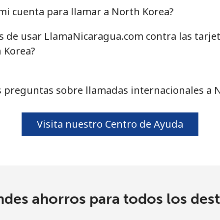
mi cuenta para llamar a North Korea?
as de usar LlamaNicaragua.com contra las tarje
19.5¢⁩
51 min por ⁦€10⁩
h Korea?
14.9¢⁩
67 min por ⁦€10⁩
 preguntas sobre llamadas internacionales a 
186.5¢⁩
5 min por ⁦€10⁩
Visita nuestro Centro de Ayuda
181.9¢⁩
5 min por ⁦€10⁩
ndes ahorros para todos los dest