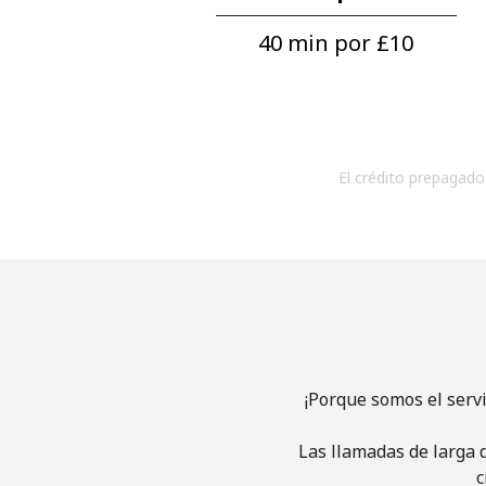
40 min por ⁦£10⁩
El crédito prepagado 
¡Porque somos el serv
Las llamadas de larga d
c