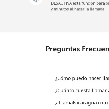
DESACTIVA esta función para om
y minutos al hacer la llamada.
Tokelau
All country
⁦
Tonga
Preguntas Frecuent
Línea fija
⁦
Celular
⁦
Trinidad And Tobago
¿Cómo puedo hacer lla
Línea fija
⁦
¿Cuánto cuesta llamar 
Celular
⁦
¿ LlamaNicaragua.com t