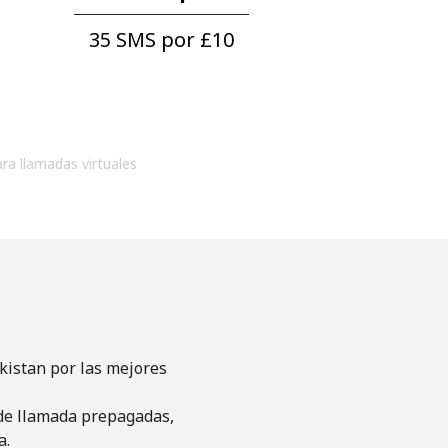
35 SMS por ⁦£10⁩
ara llamadas virtuales
kistan por las mejores
s de llamada prepagadas,
a.