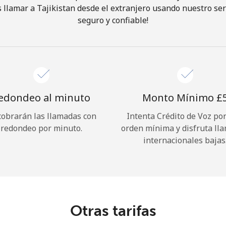
llamar a Tajikistan desde el extranjero usando nuestro serv
seguro y confiable!
¡Hola!
Inicia sesión o
REGÍSTRATE →
edondeo al minuto
Monto Mínimo ⁦£5
cobrarán las llamadas con
Intenta Crédito de Voz po
redondeo por minuto.
orden mínima y disfruta ll
internacionales bajas
¿Olvidaste tu contraseña? →
Iniciar Sesión
Otras tarifas