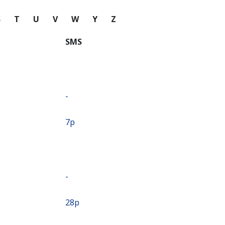
S
T
U
V
W
Y
Z
SMS
-
⁦7p⁩
-
⁦28p⁩