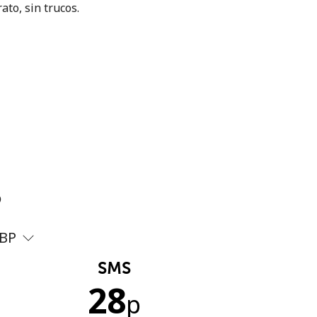
ato, sin trucos.
?
BP
SMS
28
p