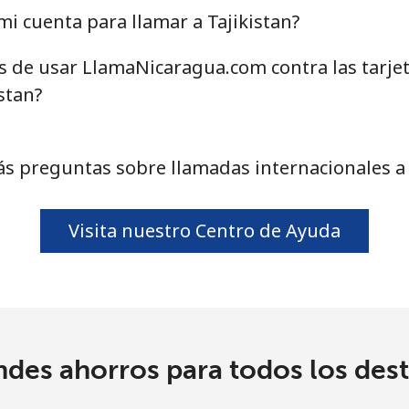
i cuenta para llamar a Tajikistan?
as de usar LlamaNicaragua.com contra las tarje
80.9p⁩
12 min por ⁦£10⁩
stan?
79.9p⁩
12 min por ⁦£10⁩
s preguntas sobre llamadas internacionales a 
3.9p⁩
256 min por ⁦£10⁩
Visita nuestro Centro de Ayuda
24.5p⁩
40 min por ⁦£10⁩
24.5p⁩
40 min por ⁦£10⁩
ndes ahorros para todos los dest
28.5p⁩
35 min por ⁦£10⁩