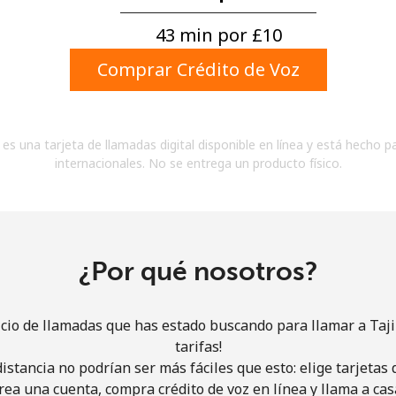
Un número
Un caracter especial
43 min por ⁦£10⁩
Comprar Crédito de Voz
es una tarjeta de llamadas digital disponible en línea y está hecho p
internacionales. No se entrega un producto físico.
Mantente en contacto para recibir nuestras mejores
ofertas.
Al abrir una cuenta en este sitio web, estoy de
acuerdo con estos
Términos y condiciones.
¿Por qué nosotros?
Únete
icio de llamadas que has estado buscando para llamar a Taji
tarifas!
istancia no podrían ser más fáciles que esto: elige tarjeta
rea una cuenta, compra crédito de voz en línea y llama a cas