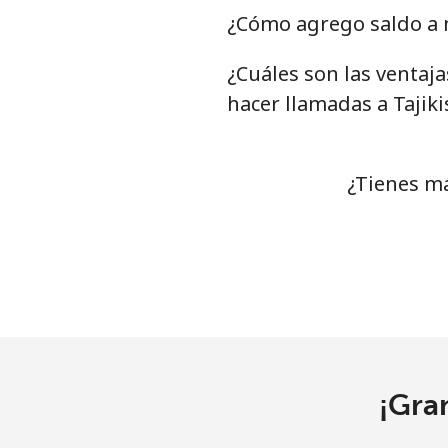
Tunisia
¿Cómo agrego saldo a m
¿Cuáles son las ventaj
Línea fija
⁦
hacer llamadas a Tajiki
Celular
⁦
Turkey
¿Tienes má
Línea fija
⁦
Celular
⁦
Turkmenistan
Línea fija
⁦
¡Gra
Celular
⁦