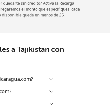
 quedarte sin crédito? Activa la Recarga
gregaremos el monto que especifiques, cada
o disponible quede en menos de ⁦£5⁩.
-
es a Tajikistan con
-
⁦4p⁩
Nicaragua.com?
-
.com?
-