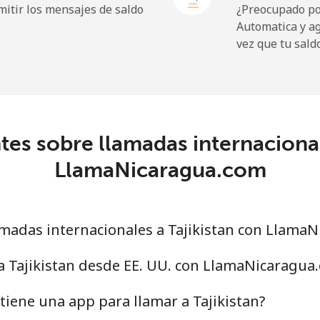
itir los mensajes de saldo
¿Preocupado por
Automatica y a
vez que tu sald
167.9p⁩
5 min por ⁦£10⁩
es sobre llamadas internacional
99.5p⁩
10 min por ⁦£10⁩
LlamaNicaragua.com
100.5p⁩
9 min por ⁦£10⁩
madas internacionales a Tajikistan con Llama
5.9p⁩
169 min por ⁦£10⁩
a Tajikistan desde EE. UU. con LlamaNicaragua
18.5p⁩
54 min por ⁦£10⁩
iene una app para llamar a Tajikistan?