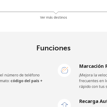
29.9p⁩
33 min por ⁦£10⁩
Ver más destinos
23.9p⁩
41 min por ⁦£10⁩
Funciones
3.5p⁩
285 min por ⁦£10⁩
Marcación 
3.5p⁩
285 min por ⁦£10⁩
 el número de teléfono
¡Mejora la vel
rmato:
código del país +
frecuentes en l
rápido con tus 
32.9p⁩
30 min por ⁦£10⁩
Recarga Au
29.9p⁩
33 min por ⁦£10⁩