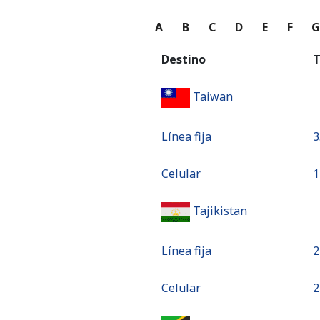
A
B
C
D
E
F
Destino
T
Taiwan
Línea fija
⁦
Celular
⁦
Tajikistan
Línea fija
⁦
Celular
⁦