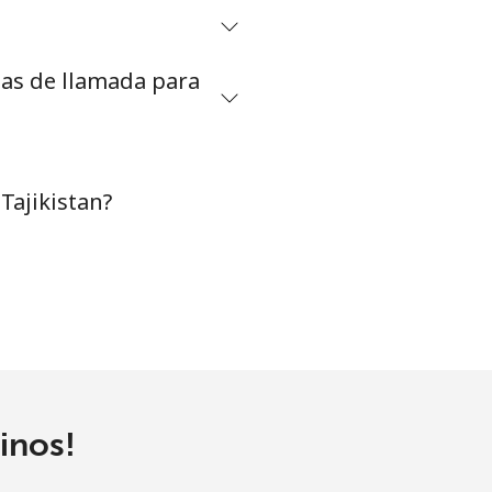
tas de llamada para
-
-
Tajikistan?
-
⁦4p⁩
-
inos!
⁦14p⁩