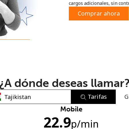
cargos adicionales, sin contr
o
Comprar ahora
¿A dónde deseas llamar
Tarifas
G
No se ha creado una contraseña
Mobile
22.9
Mínimo 8 caracteres
p
/min
Una letra mayúscula y una minúscula