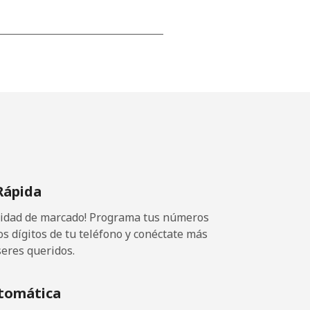
-
-
-
Rápida
⁦4p⁩
ocidad de marcado! Programa tus números
os dígitos de tu teléfono y conéctate más
seres queridos.
-
tomática
⁦5p⁩