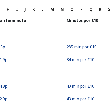
o
G
H
I
J
K
L
M
N
O
P
Q
R
Continuar con
arifa/minuto
Minutos por ⁦£10⁩
3.5p⁩
285 min por ⁦£10⁩
11.9p⁩
84 min por ⁦£10⁩
24.9p⁩
40 min por ⁦£10⁩
22.9p⁩
43 min por ⁦£10⁩