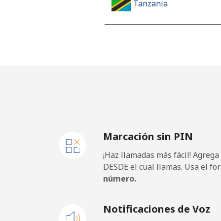
Tanzania
Línea fija
⁦
Celular
⁦
Thailand
Línea fija
⁦
Marcación sin PIN
Celular
⁦
¡Haz llamadas más fácil! Agrega
Togo
DESDE el cual llamas. Usa el fo
número.
Línea fija
⁦
Notificaciones de Voz
Celular
⁦