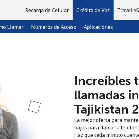
Recarga de Celular
Crédito de Voz
Travel e
mo Llamar
Números de Acceso
Aplicaciones
¡Bienvenido!
Increíbles 
¿Ya tienes una cuenta?
Inicia sesión →
llamadas i
Regístrate con
Tajikistan ⁦
La mejor oferta para manten
bajas para llamar a teléfono
Haz que cada minuto cuente