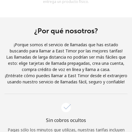
entrega un producto físico.
Al abrir una cuenta en este sitio web, estoy de acuerdo con
estos
Términos y condiciones.
Únete
¿Por qué nosotros?
¡Porque somos el servicio de llamadas que has estado
buscando para llamar a East Timor por las mejores tarifas!
Las llamadas de larga distancia no podrían ser más fáciles que
¡Hola!
esto: elige tarjetas de llamada prepagadas, crea una cuenta,
compra crédito de voz en línea y llama a casa.
¡Entérate cómo puedes llamar a East Timor desde el extranjero
Inicia sesión o
REGÍSTRATE →
usando nuestro servicio de llamadas fácil, seguro y confiable!
Sin cobros ocultos
¿Olvidaste tu contraseña? →
Pagas sólo los minutos que utilizas, nuestras tarifas incluyen