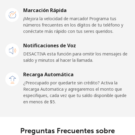
Mobile -
⁦21.5¢⁩
46 min por
-
Etisalat
⁦$10⁩
Marcación Rápida
¡Mejora la velocidad de marcado! Programa tus
El Salvador
números frecuentes en los dígitos de tu teléfono y
conéctate más rápido con tus seres queridos.
Línea fija
⁦31.5¢⁩
31 min por
-
Notificaciones de Voz
⁦$10⁩
DESACTIVA esta función para omitir los mensajes de
Claro
⁦16.9¢⁩
59 min por
-
saldo y minutos al hacer la llamada.
Landlines
⁦$10⁩
Recarga Automática
Celular
⁦24.5¢⁩
40 min por
⁦15¢⁩
¿Preocupado por quedarte sin crédito? Activa la
⁦$10⁩
Recarga Automatica y agregaremos el monto que
especifiques, cada vez que tu saldo disponible quede
en menos de ⁦$5⁩.
Equatorial Guinea
All country
⁦105.9¢⁩
9 min por
-
⁦$10⁩
Preguntas Frecuentes sobre