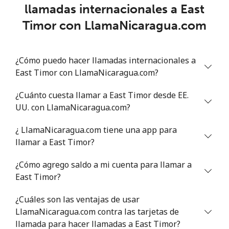
llamadas internacionales a East
Eritrea
Timor con LlamaNicaragua.com
Línea fija
⁦44.9¢⁩
22 min por
-
⁦$10⁩
¿Cómo puedo hacer llamadas internacionales a
East Timor con LlamaNicaragua.com?
Celular
⁦44.9¢⁩
22 min por
⁦12¢⁩
⁦$10⁩
¿Cuánto cuesta llamar a East Timor desde EE.
UU. con LlamaNicaragua.com?
Estonia
¿ LlamaNicaragua.com tiene una app para
Línea fija
⁦1.5¢⁩
665 min por
-
llamar a East Timor?
⁦$10⁩
¿Cómo agrego saldo a mi cuenta para llamar a
Celular
⁦65.9¢⁩
15 min por
⁦12¢⁩
East Timor?
⁦$10⁩
¿Cuáles son las ventajas de usar
Eswatini
LlamaNicaragua.com contra las tarjetas de
llamada para hacer llamadas a East Timor?