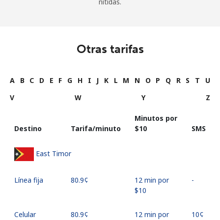
nítidas.
Otras tarifas
A
B
C
D
E
F
G
H
I
J
K
L
M
N
O
P
Q
R
S
T
U
V
W
Y
Z
Minutos por
Destino
Tarifa/minuto
⁦$10⁩
SMS
East Timor
Línea fija
⁦80.9¢⁩
12 min por
-
⁦$10⁩
Celular
⁦80.9¢⁩
12 min por
⁦10¢⁩