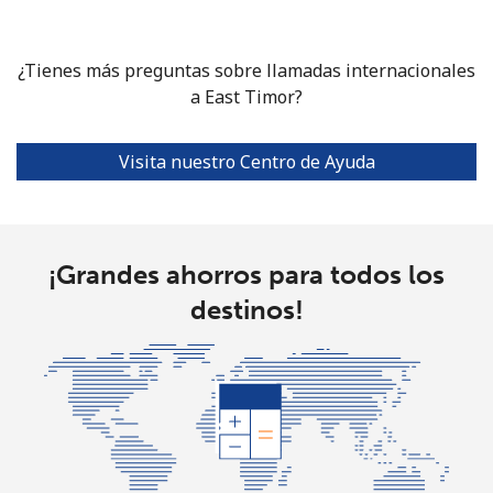
Línea fija
⁦33.5¢⁩
29 min por
-
⁦$10⁩
¿Tienes más preguntas sobre llamadas internacionales
Celular
⁦27.9¢⁩
a East Timor?
35 min por
⁦55¢⁩
⁦$10⁩
Visita nuestro Centro de Ayuda
Ethiopia
Línea fija
⁦42.9¢⁩
23 min por
-
⁦$10⁩
¡Grandes ahorros para todos los
destinos!
Celular
⁦40.9¢⁩
24 min por
-
⁦$10⁩