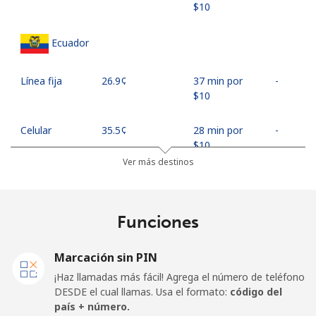
⁦$10⁩
Ecuador
Línea fija
⁦26.9¢⁩
37 min por
-
⁦$10⁩
Celular
⁦35.5¢⁩
28 min por
-
⁦$10⁩
Ver más destinos
Egypt
Funciones
Línea fija
⁦18.9¢⁩
52 min por
-
⁦$10⁩
Marcación sin PIN
Celular
⁦26.5¢⁩
37 min por
-
¡Haz llamadas más fácil! Agrega el número de teléfono
⁦$10⁩
DESDE el cual llamas. Usa el formato:
código del
país + número.