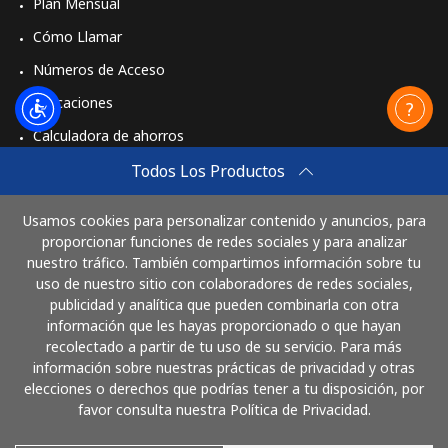
Plan Mensual
Cómo Llamar
Números de Acceso
Aplicaciones
Calculadora de ahorros
Travel eSIM
Todos Los Productos
Comprar
Usamos cookies para personalizar contenido y anuncios, para
Cómo funciona
proporcionar funciones de redes sociales y para analizar
nuestro tráfico. También compartimos información sobre tu
uso de nuestro sitio con colaboradores de redes sociales,
publicidad y analítica que pueden combinarla con otra
Paga con
información que les hayas proporcionado o que hayan
recolectado a partir de tu uso de su servicio. Para más
información sobre nuestras prácticas de privacidad y otras
elecciones o derechos que podrías tener a tu disposición, por
favor consulta nuestra Política de Privacidad.