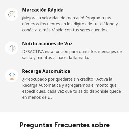
Mobile -
⁦12.5p⁩
80 min por
-
Etisalat
⁦£10⁩
Marcación Rápida
¡Mejora la velocidad de marcado! Programa tus
El Salvador
números frecuentes en los dígitos de tu teléfono y
conéctate más rápido con tus seres queridos.
Línea fija
⁦18.9p⁩
52 min por
-
Notificaciones de Voz
⁦£10⁩
DESACTIVA esta función para omitir los mensajes de
Claro
⁦9.9p⁩
101 min por
-
saldo y minutos al hacer la llamada.
Landlines
⁦£10⁩
Recarga Automática
Celular
⁦13.9p⁩
71 min por
⁦9p⁩
¿Preocupado por quedarte sin crédito? Activa la
⁦£10⁩
Recarga Automatica y agregaremos el monto que
especifiques, cada vez que tu saldo disponible quede
en menos de ⁦£5⁩.
Equatorial Guinea
All country
⁦56.5p⁩
17 min por
-
⁦£10⁩
Preguntas Frecuentes sobre