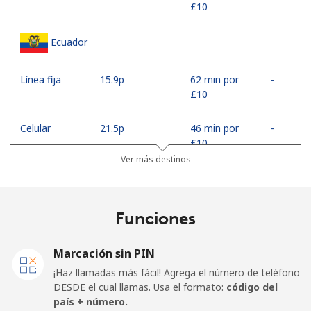
⁦£10⁩
Ecuador
Línea fija
⁦15.9p⁩
62 min por
-
⁦£10⁩
Celular
⁦21.5p⁩
46 min por
-
⁦£10⁩
Ver más destinos
Egypt
Funciones
Línea fija
⁦10.9p⁩
91 min por
-
⁦£10⁩
Marcación sin PIN
Celular
⁦14.9p⁩
67 min por
-
¡Haz llamadas más fácil! Agrega el número de teléfono
⁦£10⁩
DESDE el cual llamas. Usa el formato:
código del
país + número.