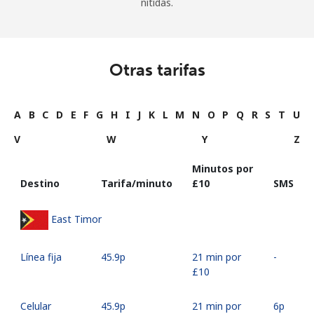
nítidas.
Otras tarifas
A
B
C
D
E
F
G
H
I
J
K
L
M
N
O
P
Q
R
S
T
U
V
W
Y
Z
Minutos por
Destino
Tarifa/minuto
⁦£10⁩
SMS
East Timor
Línea fija
⁦45.9p⁩
21 min por
-
⁦£10⁩
Celular
⁦45.9p⁩
21 min por
⁦6p⁩