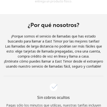
entrega un producto físico.
Al abrir una cuenta en este sitio web, estoy de acuerdo con
estos
Términos y condiciones.
Únete
¿Por qué nosotros?
¡Porque somos el servicio de llamadas que has estado
buscando para llamar a East Timor por las mejores tarifas!
Las llamadas de larga distancia no podrían ser más fáciles que
¡Hola!
esto: elige tarjetas de llamada prepagadas, crea una cuenta,
compra crédito de voz en línea y llama a casa.
¡Entérate cómo puedes llamar a East Timor desde el extranjero
Inicia sesión o
REGÍSTRATE →
usando nuestro servicio de llamadas fácil, seguro y confiable!
Sin cobros ocultos
¿Olvidaste tu contraseña? →
Pagas sólo los minutos que utilizas, nuestras tarifas incluyen