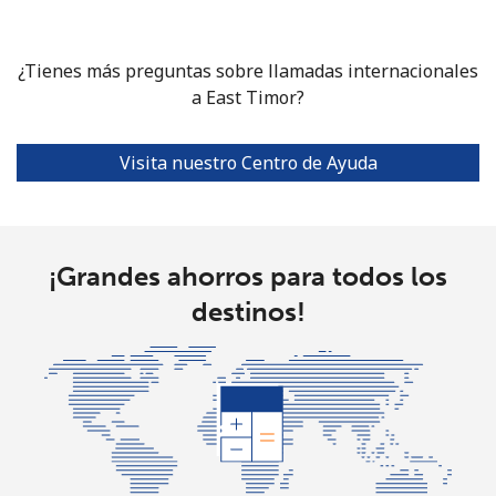
Línea fija
⁦20.5p⁩
48 min por
-
⁦£10⁩
¿Tienes más preguntas sobre llamadas internacionales
Celular
⁦16.9p⁩
a East Timor?
59 min por
⁦30p⁩
⁦£10⁩
Visita nuestro Centro de Ayuda
Ethiopia
Línea fija
⁦25.9p⁩
38 min por
-
⁦£10⁩
¡Grandes ahorros para todos los
destinos!
Celular
⁦24.9p⁩
40 min por
-
⁦£10⁩