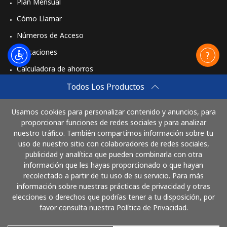
Plan Mensual
Cómo Llamar
Números de Acceso
Aplicaciones
Calculadora de ahorros
Travel eSIM
Todos Los Productos
Comprar
Usamos cookies para personalizar contenido y anuncios, para
Cómo funciona
proporcionar funciones de redes sociales y para analizar
nuestro tráfico. También compartimos información sobre tu
uso de nuestro sitio con colaboradores de redes sociales,
publicidad y analítica que pueden combinarla con otra
Paga con
información que les hayas proporcionado o que hayan
recolectado a partir de tu uso de su servicio. Para más
información sobre nuestras prácticas de privacidad y otras
elecciones o derechos que podrías tener a tu disposición, por
favor consulta nuestra Política de Privacidad.