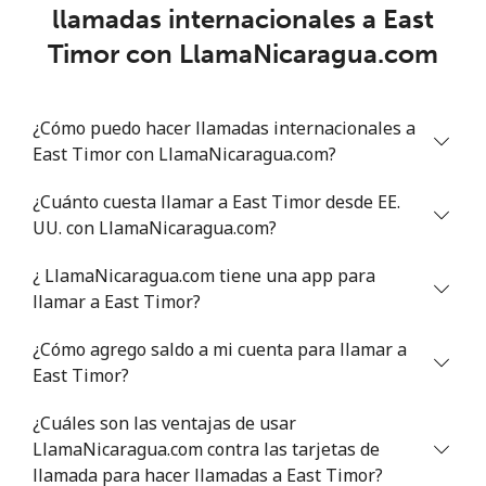
llamadas internacionales a East
Eritrea
Timor con LlamaNicaragua.com
Línea fija
⁦26.9p⁩
37 min por
-
⁦£10⁩
¿Cómo puedo hacer llamadas internacionales a
East Timor con LlamaNicaragua.com?
Celular
⁦26.9p⁩
37 min por
⁦7p⁩
⁦£10⁩
¿Cuánto cuesta llamar a East Timor desde EE.
UU. con LlamaNicaragua.com?
Estonia
¿ LlamaNicaragua.com tiene una app para
Línea fija
⁦1.5p⁩
665 min por
-
llamar a East Timor?
⁦£10⁩
¿Cómo agrego saldo a mi cuenta para llamar a
Celular
⁦37.5p⁩
26 min por
⁦7p⁩
East Timor?
⁦£10⁩
¿Cuáles son las ventajas de usar
Eswatini
LlamaNicaragua.com contra las tarjetas de
llamada para hacer llamadas a East Timor?