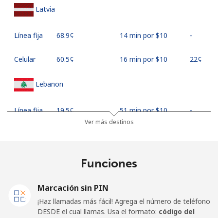
Latvia
Línea fija
⁦68.9¢⁩
14 min por ⁦$10⁩
-
Celular
⁦60.5¢⁩
16 min por ⁦$10⁩
⁦22¢⁩
Lebanon
Línea fija
⁦19.5¢⁩
51 min por ⁦$10⁩
-
Ver más destinos
Celular
⁦32.9¢⁩
30 min por ⁦$10⁩
-
Lesotho
Funciones
Línea fija
⁦90.9¢⁩
11 min por ⁦$10⁩
-
Marcación sin PIN
¡Haz llamadas más fácil! Agrega el número de teléfono
Celular
⁦89.9¢⁩
11 min por ⁦$10⁩
⁦10¢⁩
DESDE el cual llamas. Usa el formato:
código del