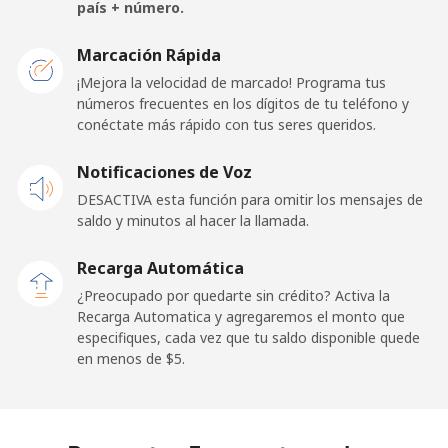
país + número.
Liberia
Marcación Rápida
¡Mejora la velocidad de marcado! Programa tus
Línea fija
⁦101.5¢⁩
9 min por ⁦$10⁩
-
números frecuentes en los dígitos de tu teléfono y
conéctate más rápido con tus seres queridos.
Celular
⁦65.9¢⁩
15 min por ⁦$10⁩
-
Notificaciones de Voz
Libya
DESACTIVA esta función para omitir los mensajes de
saldo y minutos al hacer la llamada.
Línea fija
⁦55.5¢⁩
18 min por ⁦$10⁩
-
Recarga Automática
Celular
⁦54.5¢⁩
18 min por ⁦$10⁩
-
¿Preocupado por quedarte sin crédito? Activa la
Recarga Automatica y agregaremos el monto que
especifiques, cada vez que tu saldo disponible quede
Liechtenstein
en menos de ⁦$5⁩.
Línea fija
⁦19.5¢⁩
51 min por ⁦$10⁩
-
Celular
⁦19.5¢⁩
51 min por ⁦$10⁩
-