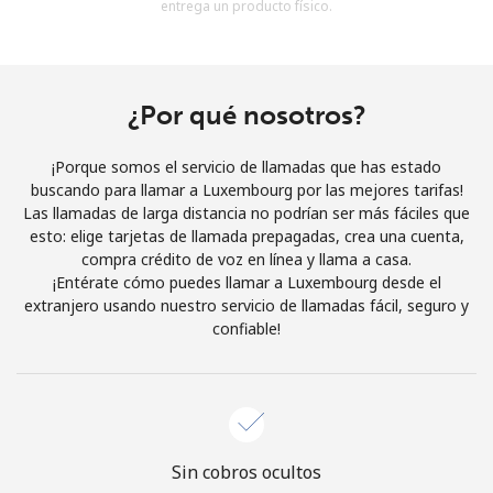
entrega un producto físico.
Al abrir una cuenta en este sitio web, estoy de acuerdo con
estos
Términos y condiciones.
Únete
¿Por qué nosotros?
¡Porque somos el servicio de llamadas que has estado
buscando para llamar a Luxembourg por las mejores tarifas!
Las llamadas de larga distancia no podrían ser más fáciles que
¡Hola!
esto: elige tarjetas de llamada prepagadas, crea una cuenta,
compra crédito de voz en línea y llama a casa.
¡Entérate cómo puedes llamar a Luxembourg desde el
Inicia sesión o
REGÍSTRATE →
extranjero usando nuestro servicio de llamadas fácil, seguro y
confiable!
¿Olvidaste tu contraseña? →
Sin cobros ocultos