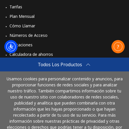
Tarifas
Plan Mensual
Cómo Llamar
Números de Acceso
Aplicaciones
Calculadora de ahorros
Travel eSIM
Todos Los Productos
Comprar
Usamos cookies para personalizar contenido y anuncios, para
Cómo funciona
proporcionar funciones de redes sociales y para analizar
nuestro tráfico. También compartimos información sobre tu
uso de nuestro sitio con colaboradores de redes sociales,
publicidad y analítica que pueden combinarla con otra
Paga con
información que les hayas proporcionado o que hayan
recolectado a partir de tu uso de su servicio. Para más
información sobre nuestras prácticas de privacidad y otras
elecciones o derechos que podrías tener a tu disposición, por