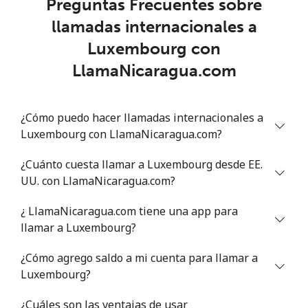
Preguntas Frecuentes sobre
llamadas internacionales a
Lithuania
Luxembourg con
LlamaNicaragua.com
Línea fija
⁦5.9¢⁩
169 min por ⁦$10⁩
-
Celular
⁦8.5¢⁩
117 min por ⁦$10⁩
⁦9¢⁩
¿Cómo puedo hacer llamadas internacionales a
Luxembourg con LlamaNicaragua.com?
Luxembourg
¿Cuánto cuesta llamar a Luxembourg desde EE.
Línea fija
⁦39.9¢⁩
25 min por ⁦$10⁩
-
UU. con LlamaNicaragua.com?
Celular
⁦35.9¢⁩
27 min por ⁦$10⁩
⁦19¢⁩
¿ LlamaNicaragua.com tiene una app para
llamar a Luxembourg?
¿Cómo agrego saldo a mi cuenta para llamar a
Luxembourg?
¿Cuáles son las ventajas de usar