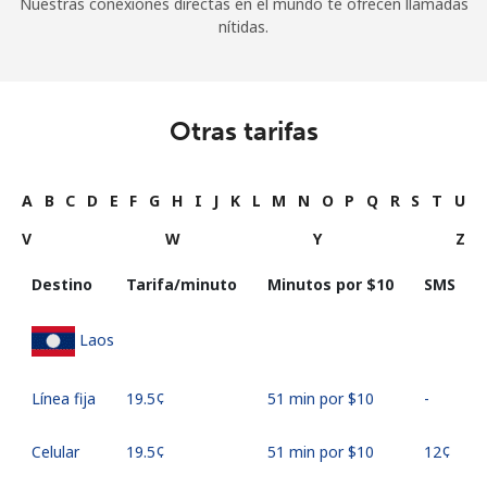
Nuestras conexiones directas en el mundo te ofrecen llamadas
nítidas.
Otras tarifas
A
B
C
D
E
F
G
H
I
J
K
L
M
N
O
P
Q
R
S
T
U
V
W
Y
Z
Destino
Tarifa/minuto
Minutos por ⁦$10⁩
SMS
Laos
Línea fija
⁦19.5¢⁩
51 min por ⁦$10⁩
-
Celular
⁦19.5¢⁩
51 min por ⁦$10⁩
⁦12¢⁩