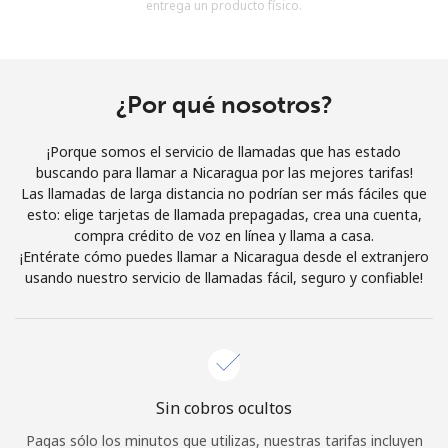
entrega un producto físico.
Al abrir una cuenta en este sitio web, estoy de acuerdo con
estos
Términos y condiciones.
Únete
¿Por qué nosotros?
¡Porque somos el servicio de llamadas que has estado
buscando para llamar a Nicaragua por las mejores tarifas!
Las llamadas de larga distancia no podrían ser más fáciles que
¡Hola!
esto: elige tarjetas de llamada prepagadas, crea una cuenta,
compra crédito de voz en línea y llama a casa.
¡Entérate cómo puedes llamar a Nicaragua desde el extranjero
Inicia sesión o
REGÍSTRATE →
usando nuestro servicio de llamadas fácil, seguro y confiable!
Sin cobros ocultos
¿Olvidaste tu contraseña? →
Pagas sólo los minutos que utilizas, nuestras tarifas incluyen