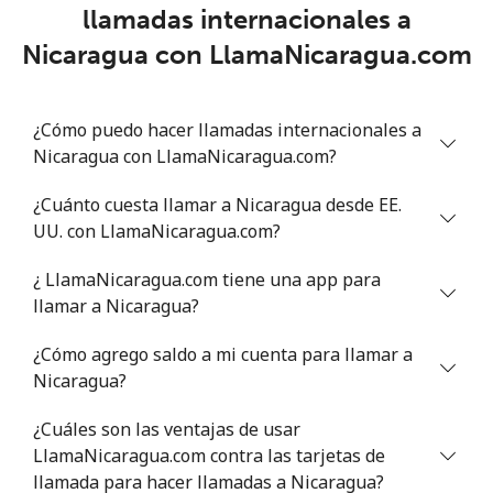
llamadas internacionales a
Niger
Nicaragua con LlamaNicaragua.com
Línea fija
⁦73.9¢⁩
13 min por ⁦$10⁩
-
¿Cómo puedo hacer llamadas internacionales a
Celular
⁦65.5¢⁩
15 min por ⁦$10⁩
⁦45¢⁩
Nicaragua con LlamaNicaragua.com?
Nigeria
¿Cuánto cuesta llamar a Nicaragua desde EE.
UU. con LlamaNicaragua.com?
Línea fija
⁦29.5¢⁩
33 min por ⁦$10⁩
-
¿ LlamaNicaragua.com tiene una app para
Celular
⁦22.5¢⁩
44 min por ⁦$10⁩
⁦50¢⁩
llamar a Nicaragua?
¿Cómo agrego saldo a mi cuenta para llamar a
Niue
Nicaragua?
All
⁦299.9¢⁩
3 min por ⁦$10⁩
-
¿Cuáles son las ventajas de usar
country
LlamaNicaragua.com contra las tarjetas de
llamada para hacer llamadas a Nicaragua?