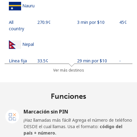
Nauru
All
⁦270.9¢⁩
3 min por ⁦$10⁩
⁦45¢⁩
country
Nepal
Línea fija
⁦33.5¢⁩
29 min por ⁦$10⁩
-
Ver más destinos
Celular
⁦34.9¢⁩
28 min por ⁦$10⁩
-
Netherlands
Funciones
Línea fija
⁦1.9¢⁩
526 min por ⁦$10⁩
-
Marcación sin PIN
¡Haz llamadas más fácil! Agrega el número de teléfono
Celular
⁦30.5¢⁩
32 min por ⁦$10⁩
⁦19¢⁩
DESDE el cual llamas. Usa el formato:
código del
país + número.