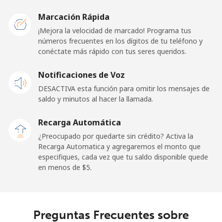
New Caledonia
Marcación Rápida
Línea fija
⁦61.9¢⁩
16 min por ⁦$10⁩
-
¡Mejora la velocidad de marcado! Programa tus
números frecuentes en los dígitos de tu teléfono y
conéctate más rápido con tus seres queridos.
Celular
⁦66.9¢⁩
14 min por ⁦$10⁩
⁦15¢⁩
Notificaciones de Voz
New Zealand
DESACTIVA esta función para omitir los mensajes de
saldo y minutos al hacer la llamada.
Línea fija
⁦3.5¢⁩
285 min por ⁦$10⁩
-
Recarga Automática
Celular
⁦9.9¢⁩
101 min por ⁦$10⁩
⁦18¢⁩
¿Preocupado por quedarte sin crédito? Activa la
Recarga Automatica y agregaremos el monto que
Nicaragua
especifiques, cada vez que tu saldo disponible quede
en menos de ⁦$5⁩.
Línea fija
⁦15.9¢⁩
62 min por ⁦$10⁩
-
Celular
⁦29.9¢⁩
33 min por ⁦$10⁩
⁦39¢⁩
Preguntas Frecuentes sobre