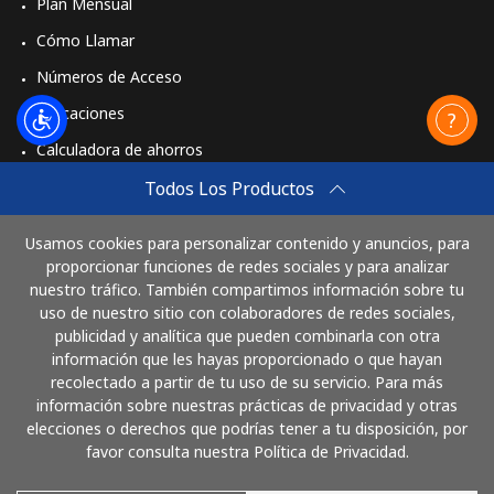
Plan Mensual
Cómo Llamar
Números de Acceso
Aplicaciones
Calculadora de ahorros
Travel eSIM
Todos Los Productos
Comprar
Usamos cookies para personalizar contenido y anuncios, para
Cómo funciona
proporcionar funciones de redes sociales y para analizar
nuestro tráfico. También compartimos información sobre tu
uso de nuestro sitio con colaboradores de redes sociales,
publicidad y analítica que pueden combinarla con otra
Paga con
información que les hayas proporcionado o que hayan
recolectado a partir de tu uso de su servicio. Para más
información sobre nuestras prácticas de privacidad y otras
elecciones o derechos que podrías tener a tu disposición, por
favor consulta nuestra Política de Privacidad.