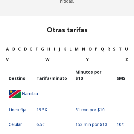
nítidas.
Otras tarifas
A
B
C
D
E
F
G
H
I
J
K
L
M
N
O
P
Q
R
S
T
U
V
W
Y
Z
Minutos por
Destino
Tarifa/minuto
⁦$10⁩
SMS
Namibia
Línea fija
⁦19.5¢⁩
51 min por ⁦$10⁩
-
Celular
⁦6.5¢⁩
153 min por ⁦$10⁩
⁦10¢⁩