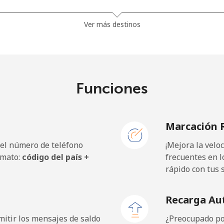
52.9¢⁩
18 min por ⁦$10⁩
Ver más destinos
39.9¢⁩
25 min por ⁦$10⁩
Funciones
4.9¢⁩
204 min por ⁦$10⁩
Marcación 
4.9¢⁩
204 min por ⁦$10⁩
 el número de teléfono
¡Mejora la vel
rmato:
código del país +
frecuentes en l
rápido con tus 
57.5¢⁩
17 min por ⁦$10⁩
Recarga Au
52.9¢⁩
18 min por ⁦$10⁩
itir los mensajes de saldo
¿Preocupado por