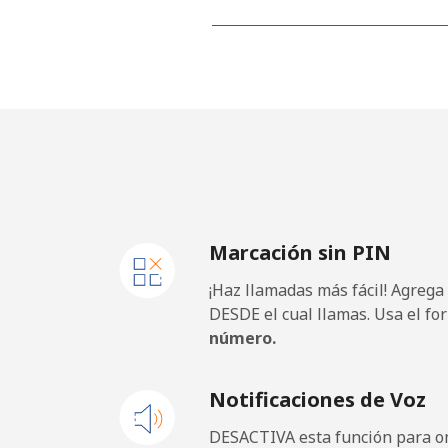
Línea fija
⁦
Celular
⁦
Thailand
Línea fija
⁦
Marcación sin PIN
Celular
⁦
¡Haz llamadas más fácil! Agrega
Togo
DESDE el cual llamas. Usa el fo
número.
Línea fija
⁦
Notificaciones de Voz
Celular
⁦
DESACTIVA esta función para om