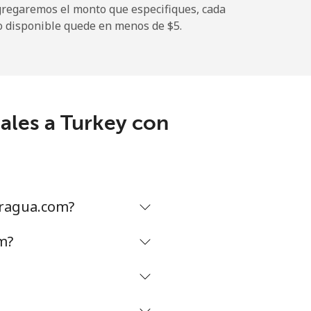
gregaremos el monto que especifiques, cada
o disponible quede en menos de ⁦$5⁩.
-
ales a Turkey con
-
⁦8¢⁩
aragua.com?
-
m?
-