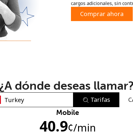
cargos adicionales, sin contr
o
Comprar ahora
¿A dónde deseas llamar
Tarifas
C
No se ha creado una contraseña
Mobile
40.9
Mínimo 8 caracteres
¢
/min
Una letra mayúscula y una minúscula