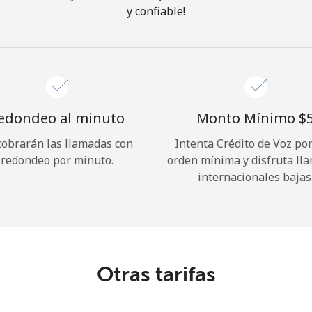
y confiable!
¡Hola!
Inicia sesión o
REGÍSTRATE →
edondeo al minuto
Monto Mínimo ⁦$5
cobrarán las llamadas con
Intenta Crédito de Voz po
redondeo por minuto.
orden mínima y disfruta ll
internacionales bajas
¿Olvidaste tu contraseña? →
Iniciar Sesión
Otras tarifas