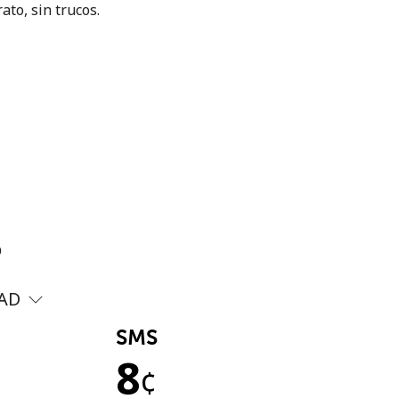
ato, sin trucos.
?
AD
SMS
8
¢