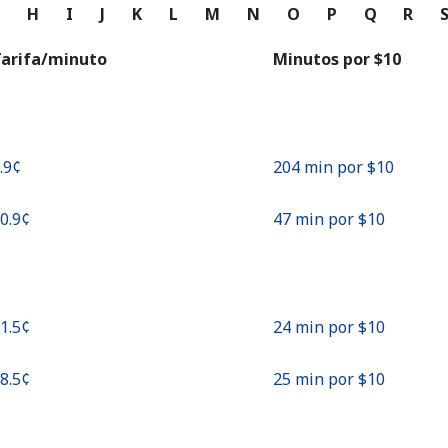
o
G
H
I
J
K
L
M
N
O
P
Q
R
Continuar con
arifa/minuto
Minutos por ⁦$10⁩
4.9¢⁩
204 min por ⁦$10⁩
20.9¢⁩
47 min por ⁦$10⁩
41.5¢⁩
24 min por ⁦$10⁩
38.5¢⁩
25 min por ⁦$10⁩