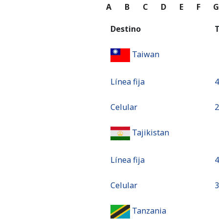
A
B
C
D
E
F
Destino
T
Taiwan
Línea fija
⁦
Celular
⁦
Tajikistan
Línea fija
⁦
Celular
⁦
Tanzania