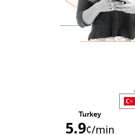
Turkey
5.9
¢
/min