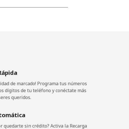
-
-
-
Rápida
⁦8¢⁩
ocidad de marcado! Programa tus números
os dígitos de tu teléfono y conéctate más
seres queridos.
-
tomática
⁦8¢⁩
 quedarte sin crédito? Activa la Recarga