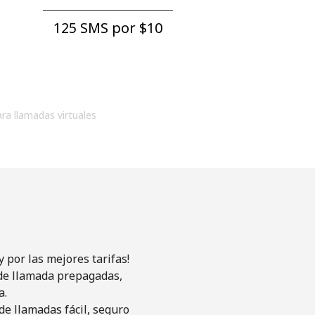
125 SMS por ⁦$10⁩
ara llamadas virtuales
 por las mejores tarifas!
s de llamada prepagadas,
a.
de llamadas fácil, seguro