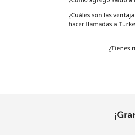
¿Cuáles son las ventaj
Línea fija
⁦
hacer llamadas a Turke
Celular
⁦
Turkey
¿Tienes 
Línea fija
⁦
Celular
⁦
Turkmenistan
Línea fija
⁦
¡Gra
Celular
⁦