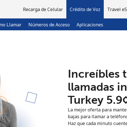
Recarga de Celular
Crédito de Voz
Travel e
mo Llamar
Números de Acceso
Aplicaciones
¡Bienvenido!
Increíbles 
¿Ya tienes una cuenta?
Inicia sesión →
llamadas i
Regístrate con
Turkey ⁦5.9
La mejor oferta para manten
bajas para llamar a teléfono
Haz que cada minuto cuente