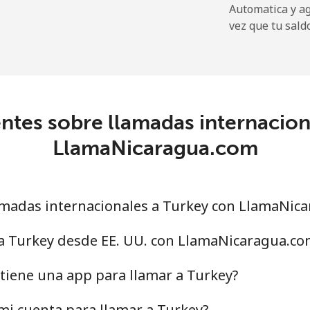
Automatica y a
vez que tu sald
316.9¢⁩
3 min por ⁦$10⁩
ntes sobre llamadas internacion
187.5¢⁩
5 min por ⁦$10⁩
LlamaNicaragua.com
189.5¢⁩
5 min por ⁦$10⁩
madas internacionales a Turkey con LlamaNic
10.5¢⁩
95 min por ⁦$10⁩
 a Turkey desde EE. UU. con LlamaNicaragua.co
30.9¢⁩
32 min por ⁦$10⁩
tiene una app para llamar a Turkey?
i cuenta para llamar a Turkey?