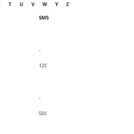
S
T
U
V
W
Y
Z
SMS
-
⁦12¢⁩
-
⁦50¢⁩