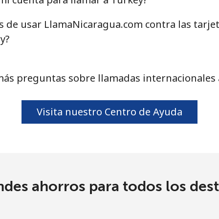
as de usar LlamaNicaragua.com contra las tarje
151.9¢⁩
6 min por ⁦$10⁩
y?
150.9¢⁩
6 min por ⁦$10⁩
más preguntas sobre llamadas internacionales 
5.9¢⁩
169 min por ⁦$10⁩
Visita nuestro Centro de Ayuda
40.9¢⁩
24 min por ⁦$10⁩
40.5¢⁩
24 min por ⁦$10⁩
ndes ahorros para todos los dest
49.9¢⁩
20 min por ⁦$10⁩