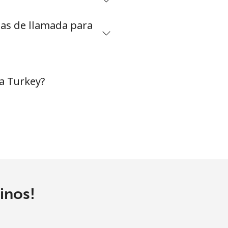
tas de llamada para
-
-
a Turkey?
-
⁦8¢⁩
-
inos!
⁦25¢⁩