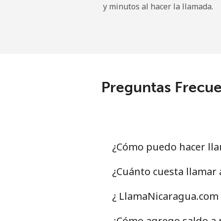
y minutos al hacer la llamada.
Tokelau
All country
⁦
Tonga
Preguntas Frecue
Línea fija
⁦
Celular
⁦
Trinidad And Tobago
¿Cómo puedo hacer lla
Línea fija
⁦
¿Cuánto cuesta llamar
Celular
⁦
¿ LlamaNicaragua.com 
Tunisia
¿Cómo agrego saldo a m