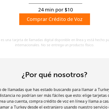
Un número
Un caracter especial
24 min por ⁦$10⁩
Comprar Crédito de Voz
es una tarjeta de llamadas digital disponible en línea y está hecho p
internacionales. No se entrega un producto físico.
Mantente en contacto para recibir nuestras mejores
ofertas.
Al abrir una cuenta en este sitio web, estoy de
acuerdo con estos
Términos y condiciones.
¿Por qué nosotros?
Únete
o de llamadas que has estado buscando para llamar a Turkey
istancia no podrían ser más fáciles que esto: elige tarjeta
rea una cuenta, compra crédito de voz en línea y llama a cas
amar a Turkey desde el extranjero usando nuestro servicio 