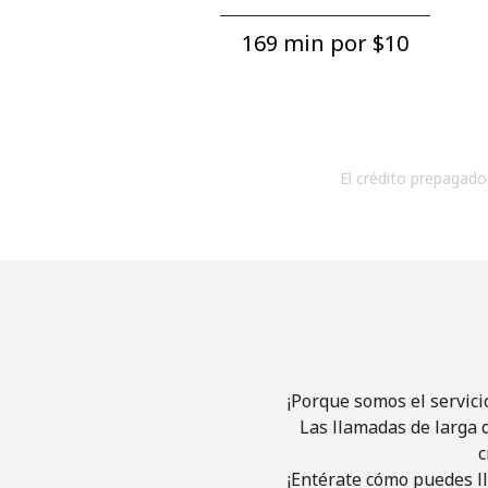
169 min por ⁦$10⁩
El crédito prepagado 
¡Porque somos el servici
Las llamadas de larga d
c
¡Entérate cómo puedes ll