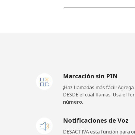
Línea fija
⁦
Celular
⁦
Thailand
Línea fija
⁦3
Marcación sin PIN
Celular
⁦3
¡Haz llamadas más fácil! Agrega
Togo
DESDE el cual llamas. Usa el fo
número.
Línea fija
⁦
Notificaciones de Voz
Celular
⁦
DESACTIVA esta función para om