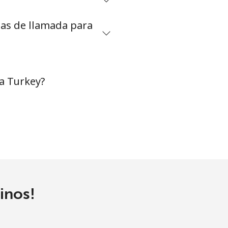
tas de llamada para
-
-
a Turkey?
-
⁦5¢⁩
-
inos!
⁦16¢⁩