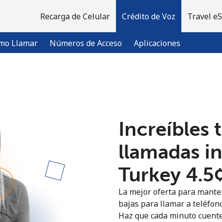
Recarga de Celular
Crédito de Voz
Travel e
mo Llamar
Números de Acceso
Aplicaciones
¡Bienvenido!
Increíbles 
¿Ya tienes una cuenta?
Inicia sesión →
llamadas i
Regístrate con
Turkey ⁦4.5
La mejor oferta para manten
bajas para llamar a teléfono
Haz que cada minuto cuente