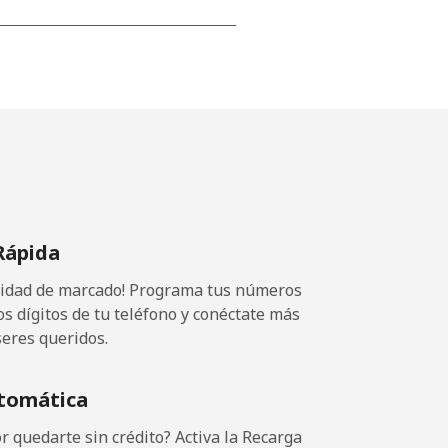
-
-
-
Rápida
⁦5¢⁩
ocidad de marcado! Programa tus números
os dígitos de tu teléfono y conéctate más
seres queridos.
-
tomática
⁦5¢⁩
 quedarte sin crédito? Activa la Recarga