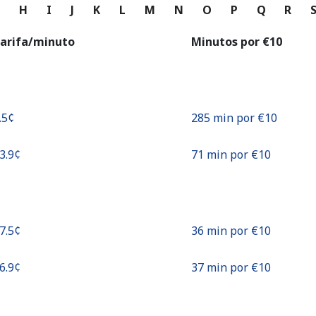
o
G
H
I
J
K
L
M
N
O
P
Q
R
Continuar con
arifa/minuto
Minutos por ⁦€10⁩
.5¢⁩
285 min por ⁦€10⁩
13.9¢⁩
71 min por ⁦€10⁩
27.5¢⁩
36 min por ⁦€10⁩
26.9¢⁩
37 min por ⁦€10⁩