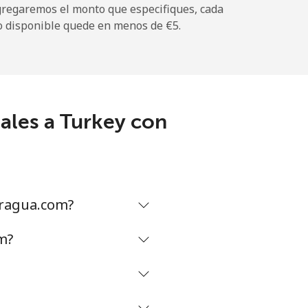
gregaremos el monto que especifiques, cada
o disponible quede en menos de ⁦€5⁩.
-
ales a Turkey con
-
⁦5¢⁩
aragua.com?
-
m?
-