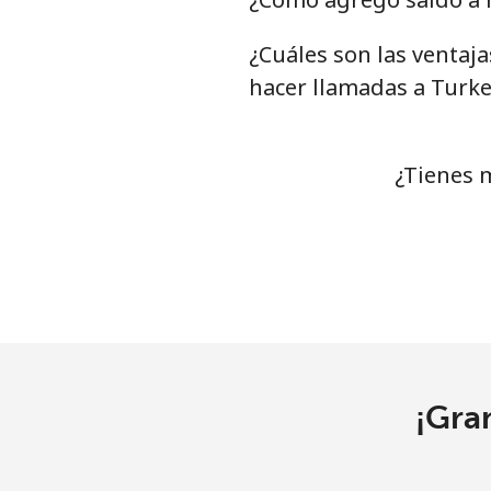
¿Cuáles son las ventaj
Línea fija
⁦
hacer llamadas a Turke
Celular
⁦
Turkey
¿Tienes 
Línea fija
⁦4
Celular
⁦
Turkmenistan
Línea fija
⁦
¡Gra
Celular
⁦