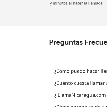
y minutos al hacer la llamada.
Tokelau
All country
⁦
Tonga
Preguntas Frecue
Línea fija
⁦
Celular
⁦
Trinidad And Tobago
¿Cómo puedo hacer lla
Línea fija
⁦6
¿Cuánto cuesta llamar
Celular
⁦
¿ LlamaNicaragua.com 
Tunisia
¿Cómo agrego saldo a m