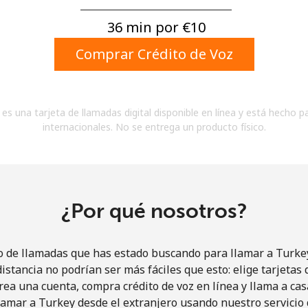
Un número
Un caracter especial
36 min por ⁦€10⁩
Comprar Crédito de Voz
es una tarjeta de llamadas digital disponible en línea y está hecho p
internacionales. No se entrega un producto físico.
Mantente en contacto para recibir nuestras mejores
ofertas.
Al abrir una cuenta en este sitio web, estoy de
acuerdo con estos
Términos y condiciones.
¿Por qué nosotros?
Únete
o de llamadas que has estado buscando para llamar a Turkey
istancia no podrían ser más fáciles que esto: elige tarjeta
rea una cuenta, compra crédito de voz en línea y llama a cas
amar a Turkey desde el extranjero usando nuestro servicio 