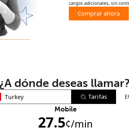
cargos adicionales, sin contr
o
Comprar ahora
¿A dónde deseas llamar
Tarifas
E
No se ha creado una contraseña
Mobile
27.5
Mínimo 8 caracteres
¢
/min
Una letra mayúscula y una minúscula