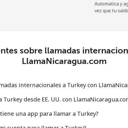
Automatica y a
vez que tu sald
196.9¢⁩
5 min por ⁦€10⁩
ntes sobre llamadas internacion
116.5¢⁩
8 min por ⁦€10⁩
LlamaNicaragua.com
117.5¢⁩
8 min por ⁦€10⁩
madas internacionales a Turkey con LlamaNic
.9¢⁩
144 min por ⁦€10⁩
 a Turkey desde EE. UU. con LlamaNicaragua.co
20.5¢⁩
48 min por ⁦€10⁩
tiene una app para llamar a Turkey?
i cuenta para llamar a Turkey?