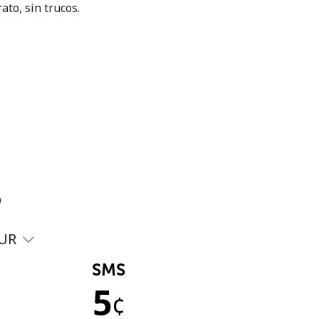
ato, sin trucos.
?
UR
SMS
5
¢