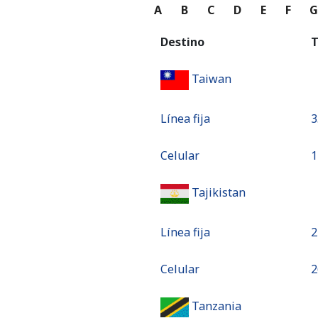
A
B
C
D
E
F
Destino
T
Taiwan
Línea fija
⁦3
Celular
⁦
Tajikistan
Línea fija
⁦
Celular
⁦
Tanzania