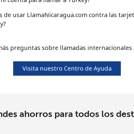
as de usar LlamaNicaragua.com contra las tarje
94.5¢⁩
10 min por ⁦€10⁩
y?
93.9¢⁩
10 min por ⁦€10⁩
más preguntas sobre llamadas internacionales 
.5¢⁩
222 min por ⁦€10⁩
Visita nuestro Centro de Ayuda
27.5¢⁩
36 min por ⁦€10⁩
26.9¢⁩
37 min por ⁦€10⁩
ndes ahorros para todos los dest
32.9¢⁩
30 min por ⁦€10⁩