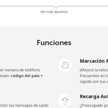
32.9¢⁩
30 min por ⁦€10⁩
Ver más destinos
26.5¢⁩
37 min por ⁦€10⁩
Funciones
.9¢⁩
256 min por ⁦€10⁩
Marcación 
.9¢⁩
256 min por ⁦€10⁩
 el número de teléfono
¡Mejora la vel
rmato:
código del país +
frecuentes en l
rápido con tus 
38.5¢⁩
25 min por ⁦€10⁩
Recarga Au
33.5¢⁩
29 min por ⁦€10⁩
itir los mensajes de saldo
¿Preocupado por