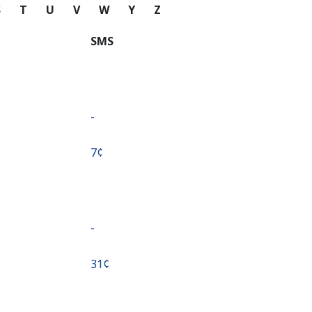
S
T
U
V
W
Y
Z
SMS
-
⁦7¢⁩
-
⁦31¢⁩