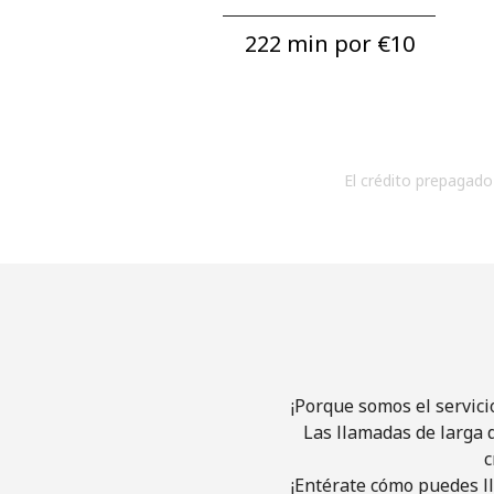
222 min por ⁦€10⁩
El crédito prepagado 
¡Porque somos el servici
Las llamadas de larga d
c
¡Entérate cómo puedes ll