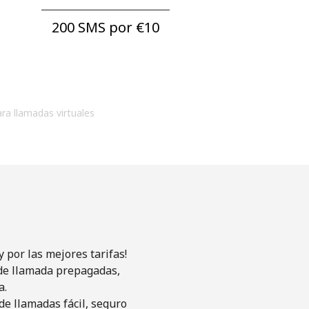
200 SMS por ⁦€10⁩
ara llamadas virtuales
 por las mejores tarifas!
s de llamada prepagadas,
a.
de llamadas fácil, seguro