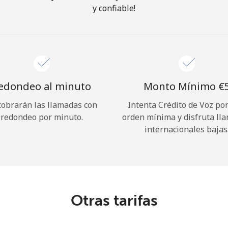
y confiable!
¡Hola!
Inicia sesión o
REGÍSTRATE →
edondeo al minuto
Monto Mínimo ⁦€5
cobrarán las llamadas con
Intenta Crédito de Voz po
redondeo por minuto.
orden mínima y disfruta ll
internacionales bajas
¿Olvidaste tu contraseña? →
Iniciar Sesión
Otras tarifas