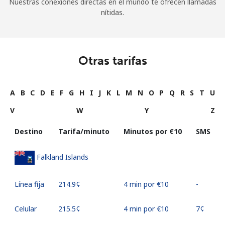
Nuestras conexiones directas en el mundo te ofrecen llamadas
nítidas.
Otras tarifas
A
B
C
D
E
F
G
H
I
J
K
L
M
N
O
P
Q
R
S
T
U
V
W
Y
Z
Destino
Tarifa/minuto
Minutos por ⁦€10⁩
SMS
Falkland Islands
Línea fija
⁦214.9¢⁩
4 min por ⁦€10⁩
-
Celular
⁦215.5¢⁩
4 min por ⁦€10⁩
⁦7¢⁩