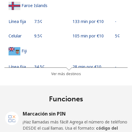
Faroe Islands
Línea fija
⁦7.5¢⁩
133 min por ⁦€10⁩
-
Celular
⁦9.5¢⁩
105 min por ⁦€10⁩
⁦5¢⁩
Fiji
Línea fija
⁦34.5¢⁩
28 min por ⁦€10⁩
-
Ver más destinos
Celular
⁦33.9¢⁩
29 min por ⁦€10⁩
⁦16¢⁩
Finland
Funciones
Línea fija
⁦34.5¢⁩
28 min por ⁦€10⁩
-
Marcación sin PIN
¡Haz llamadas más fácil! Agrega el número de teléfono
Celular
⁦33.5¢⁩
29 min por ⁦€10⁩
⁦10¢⁩
DESDE el cual llamas. Usa el formato:
código del