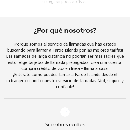
entrega un producto físico.
Al abrir una cuenta en este sitio web, estoy de acuerdo con
estos
Términos y condiciones.
Únete
¿Por qué nosotros?
¡Porque somos el servicio de llamadas que has estado
buscando para llamar a Faroe Islands por las mejores tarifas!
Las llamadas de larga distancia no podrían ser más fáciles que
¡Hola!
esto: elige tarjetas de llamada prepagadas, crea una cuenta,
compra crédito de voz en línea y llama a casa.
¡Entérate cómo puedes llamar a Faroe Islands desde el
Inicia sesión o
REGÍSTRATE →
extranjero usando nuestro servicio de llamadas fácil, seguro y
confiable!
¿Olvidaste tu contraseña? →
Sin cobros ocultos