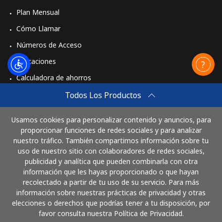
Plan Mensual
Cómo Llamar
Números de Acceso
Aplicaciones
Calculadora de ahorros
Travel eSIM
Todos Los Productos
Comprar
Usamos cookies para personalizar contenido y anuncios, para
Cómo funciona
proporcionar funciones de redes sociales y para analizar
nuestro tráfico. También compartimos información sobre tu
uso de nuestro sitio con colaboradores de redes sociales,
publicidad y analítica que pueden combinarla con otra
Paga con
información que les hayas proporcionado o que hayan
recolectado a partir de tu uso de su servicio. Para más
información sobre nuestras prácticas de privacidad y otras
elecciones o derechos que podrías tener a tu disposición, por
favor consulta nuestra Política de Privacidad.