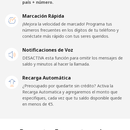
país + número.
France
Marcación Rápida
¡Mejora la velocidad de marcado! Programa tus
Línea fija
⁦1.5¢⁩
665 min por ⁦€10⁩
-
números frecuentes en los dígitos de tu teléfono y
conéctate más rápido con tus seres queridos.
Celular
⁦2.3¢⁩
434 min por ⁦€10⁩
-
Notificaciones de Voz
French Guiana
DESACTIVA esta función para omitir los mensajes de
saldo y minutos al hacer la llamada.
Línea fija
⁦4.9¢⁩
204 min por ⁦€10⁩
-
Recarga Automática
Celular
⁦27.9¢⁩
35 min por ⁦€10⁩
-
¿Preocupado por quedarte sin crédito? Activa la
Recarga Automatica y agregaremos el monto que
especifiques, cada vez que tu saldo disponible quede
French Polynesia
en menos de ⁦€5⁩.
Línea fija
⁦30.9¢⁩
32 min por ⁦€10⁩
-
Celular
⁦32.9¢⁩
30 min por ⁦€10⁩
⁦10¢⁩