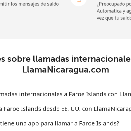
itir los mensajes de saldo
¿Preocupado por
Automatica y a
vez que tu sald
⁩
222 min por ⁦£10⁩
5p⁩
39 min por ⁦£10⁩
s sobre llamadas internacionales
LlamaNicaragua.com
5p⁩
37 min por ⁦£10⁩
9p⁩
35 min por ⁦£10⁩
madas internacionales a Faroe Islands con Ll
a Faroe Islands desde EE. UU. con LlamaNicar
iene una app para llamar a Faroe Islands?