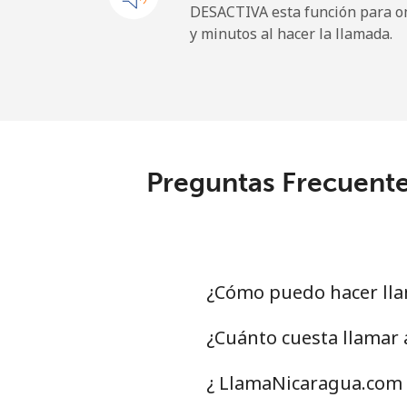
DESACTIVA esta función para om
y minutos al hacer la llamada.
French Guiana
Línea fija
⁦4.5p
Celular
⁦25.
Preguntas Frecuente
French Polynesia
Línea fija
⁦26.
Celular
⁦27.
¿Cómo puedo hacer lla
¿Cuánto cuesta llamar 
¿ LlamaNicaragua.com t