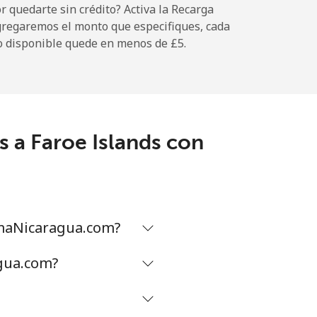
 quedarte sin crédito? Activa la Recarga
gregaremos el monto que especifiques, cada
o disponible quede en menos de ⁦£5⁩.
-
-
 a Faroe Islands con
-
⁦9p⁩
amaNicaragua.com?
agua.com?