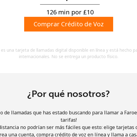
Un número
Un caracter especial
126 min por ⁦£10⁩
Comprar Crédito de Voz
es una tarjeta de llamadas digital disponible en línea y está hecho p
internacionales. No se entrega un producto físico.
Mantente en contacto para recibir nuestras mejores
ofertas.
Al abrir una cuenta en este sitio web, estoy de
acuerdo con estos
Términos y condiciones.
¿Por qué nosotros?
Únete
io de llamadas que has estado buscando para llamar a Faroe
tarifas!
istancia no podrían ser más fáciles que esto: elige tarjeta
rea una cuenta, compra crédito de voz en línea y llama a cas