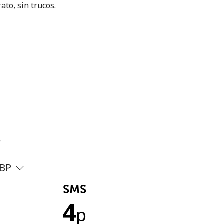
ato, sin trucos.
?
BP
SMS
4
p