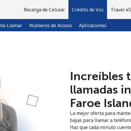
Recarga de Celular
Crédito de Voz
Travel e
mo Llamar
Números de Acceso
Aplicaciones
¡Bienvenido!
Increíbles 
¿Ya tienes una cuenta?
Inicia sesión →
llamadas i
Regístrate con
Faroe Islan
La mejor oferta para manten
bajas para llamar a teléfono
Haz que cada minuto cuente