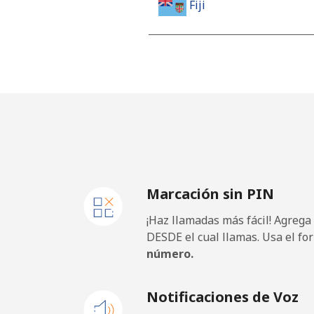
Fiji
Línea fija
⁦30.
Celular
⁦30.
Finland
Línea fija
⁦29.
Marcación sin PIN
Celular
⁦28.
¡Haz llamadas más fácil! Agrega
France
DESDE el cual llamas. Usa el fo
número.
Línea fija
⁦1.5p
Notificaciones de Voz
Celular
⁦2p⁩