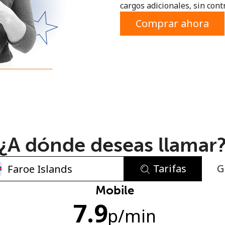
cargos adicionales, sin contr
o
Comprar ahora
¿A dónde deseas llamar
Tarifas
G
No se ha creado una contraseña
Mobile
7.9
Mínimo 8 caracteres
p
/min
Una letra mayúscula y una minúscula