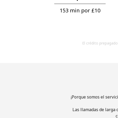
153 min por ⁦£10⁩
El crédito prepagado 
¡Porque somos el servic
Las llamadas de larga d
c