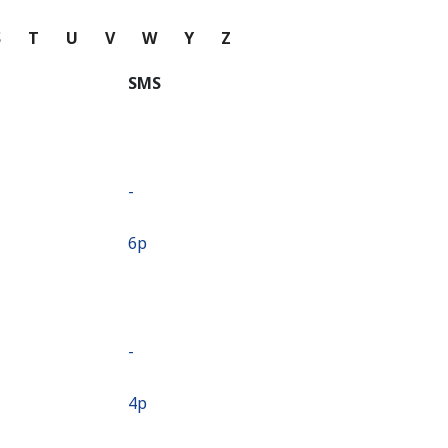
S
T
U
V
W
Y
Z
SMS
-
⁦6p⁩
-
⁦4p⁩