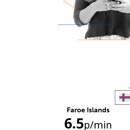
Faroe Islands
6.5
p
/min