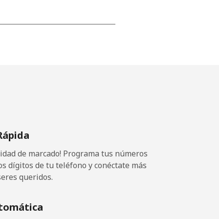
-
⁦14p⁩
-
Rápida
⁦9p⁩
ocidad de marcado! Programa tus números
os dígitos de tu teléfono y conéctate más
seres queridos.
-
tomática
-