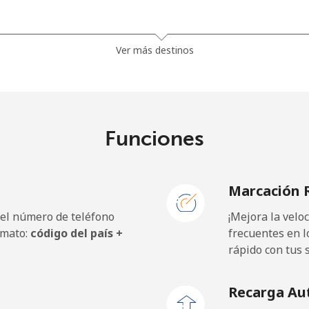
9p⁩
32 min por ⁦£10⁩
Ver más destinos
5p⁩
32 min por ⁦£10⁩
Funciones
5p⁩
33 min por ⁦£10⁩
Marcación 
5p⁩
35 min por ⁦£10⁩
 el número de teléfono
¡Mejora la vel
rmato:
código del país +
frecuentes en l
rápido con tus 
⁩
665 min por ⁦£10⁩
Recarga Au
500 min por ⁦£10⁩