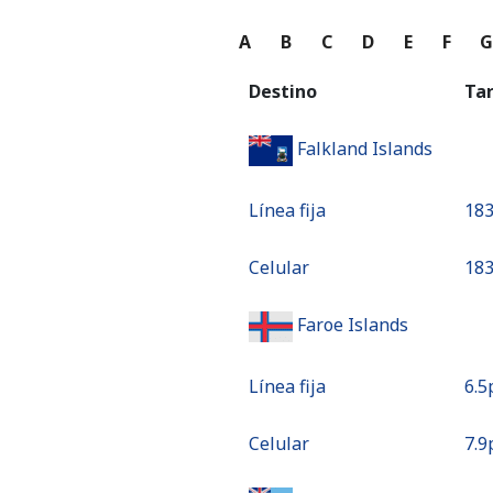
A
B
C
D
E
F
Destino
Ta
Falkland Islands
Línea fija
⁦183
Celular
⁦183
Faroe Islands
Línea fija
⁦6.5p
Celular
⁦7.9p