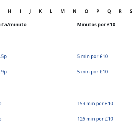
o
G
H
I
J
K
L
M
N
O
P
Q
R
Continuar con
rifa/minuto
Minutos por ⁦£10⁩
.5p⁩
5 min por ⁦£10⁩
.9p⁩
5 min por ⁦£10⁩
⁩
153 min por ⁦£10⁩
⁩
126 min por ⁦£10⁩