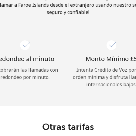
lamar a Faroe Islands desde el extranjero usando nuestro ser
seguro y confiable!
¡Hola!
Inicia sesión o
REGÍSTRATE →
edondeo al minuto
Monto Mínimo ⁦£5
cobrarán las llamadas con
Intenta Crédito de Voz po
redondeo por minuto.
orden mínima y disfruta ll
internacionales bajas
¿Olvidaste tu contraseña? →
Iniciar Sesión
Otras tarifas